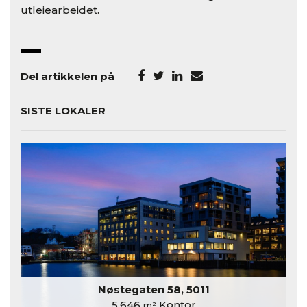
utleiearbeidet.
Del artikkelen på
SISTE LOKALER
Nøstegaten 58, 5011
5.646
Kontor
m²