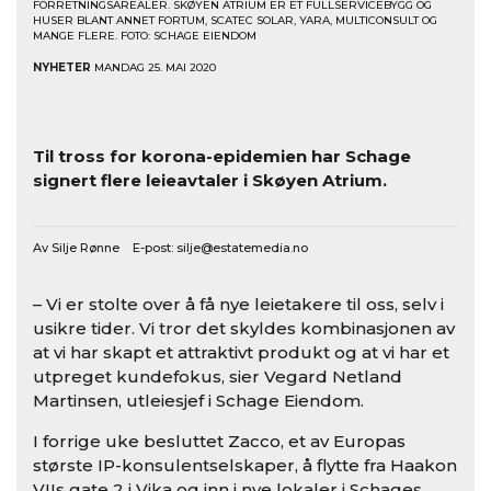
FORRETNINGSAREALER. SKØYEN ATRIUM ER ET FULLSERVICEBYGG OG
HUSER BLANT ANNET FORTUM, SCATEC SOLAR, YARA, MULTICONSULT OG
MANGE FLERE. FOTO: SCHAGE EIENDOM
NYHETER
MANDAG 25. MAI 2020
Til tross for korona-epidemien har Schage
signert flere leieavtaler i Skøyen Atrium.
Av Silje Rønne E-post:
silje@estatemedia.no
– Vi er stolte over å få nye leietakere til oss, selv i
usikre tider. Vi tror det skyldes kombinasjonen av
at vi har skapt et attraktivt produkt og at vi har et
utpreget kundefokus, sier Vegard Netland
Martinsen, utleiesjef i Schage Eiendom.
I forrige uke besluttet Zacco, et av Europas
største IP-konsulentselskaper, å flytte fra Haakon
VIIs gate 2 i Vika og inn i nye lokaler i Schages