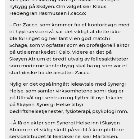
nybygg på Skøyen. Om valget sier Klaus
Hedengran Rasmussen i Zacco:
– For Zacco, som kommer fra et kontorbygg med
et høyt servicenivå, var det viktigt at dette ikke
ble forringet og her fant vi en god match i
Schage, som vi opfatter som en profesjonell aktør
på utleiemarkedet i Oslo. Videre er det på
Skøyen Atrium et bredt utvalg av fellesaktiviteter
som moderne kontorbygg skal ha og som var et
stort ønske fra de ansatte i Zacco.
Nylig er det også inngått leieavtale med Synergi
Helse, som samler virksomhetene som i dag er
på Ullevål og i sentrum og flytter til nye lokaler
på Skøyen. Synergi Helse tilbyr
bedriftshelsetjenester, fysioterapi, psykologi mm.
– Å få en aktør som Synergi Helse inn i Skøyen
Atrium er et viktig skritt på vei til å komplettere
servicetilbudet til leietakerne, sier Martinsen.