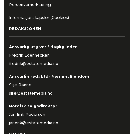
Personvernerklæring
Informasjonskapsler (Cookies)
REDAKSJONEN
Ansvarlig utgiver / daglig leder
Fredrik Loennecken
fredrik@estatemedia.no
Ansvarlig redaktør NæringsEiendom
Silje Rønne
silje@estatemedia.no
Nordisk salgsdirektør
Jan Erik Pedersen
janerik@estatemedia.no
OM OSS