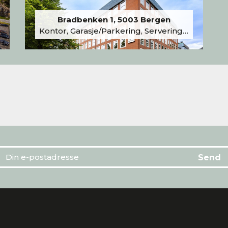
Bradbenken 1, 5003 Bergen
Kontor, Garasje/Parkering, Serveringslokale/Kantine, Undervisning/Arrangement