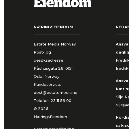
NÆRINGSEIENDOM
REDA
Estate Media Norway
Ansvar
Post- og
daglig
besøksadresse
Fredri
Rådhusgata 26, 0151
fredri
Oslo, Norway
Ansvar
Kundeservice:
Nærin
post@estatemedia.no
Silje 
Telefon:
23 11 56 00
silje@
© 2026
NæringsEiendom
Nordi
salgs