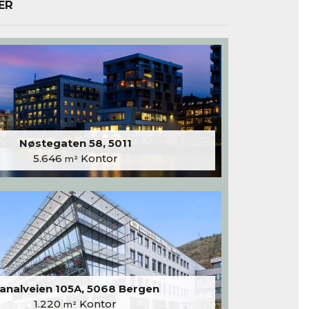
ER
Nøstegaten 58, 5011
5.646
Kontor
m²
analveien 105A, 5068 Bergen
1.220
Kontor
m²