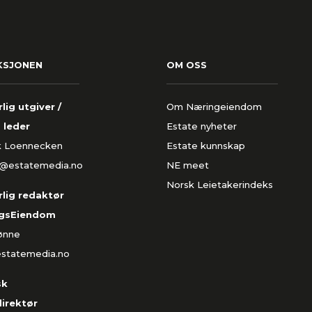
KSJONEN
OM OSS
lig utgiver /
Om Næringeiendom
 leder
Estate nyheter
k Loennecken
Estate kunnskap
k@estatemedia.no
NE meet
Norsk Leietakerindeks
lig redaktør
gsEiendom
Rønne
estatemedia.no
sk
direktør