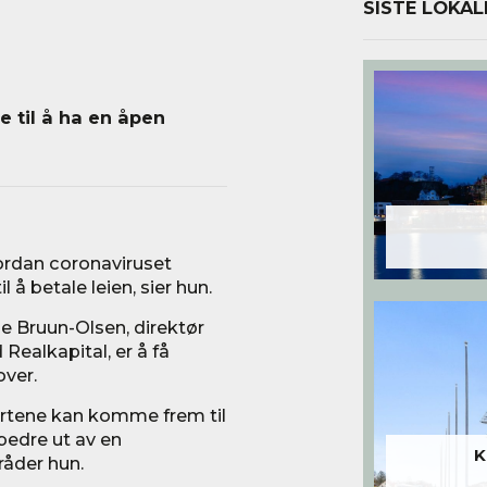
SISTE LOKAL
e til å ha en åpen
vordan coronaviruset
 å betale leien, sier hun.
ne Bruun-Olsen, direktør
Realkapital, er å få
over.
partene kan komme frem til
edre ut av en
K
 råder hun.