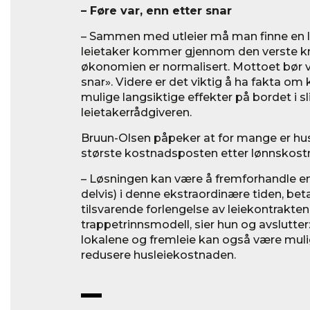
– Føre var, enn etter snar
– Sammen med utleier må man finne en lø
leietaker kommer gjennom den verste kn
økonomien er normalisert. Mottoet bør væ
snar». Videre er det viktig å ha fakta om 
mulige langsiktige effekter på bordet i sl
leietakerrådgiveren.
Bruun-Olsen påpeker at for mange er hu
største kostnadsposten etter lønnskost
– Løsningen kan være å fremforhandle en l
delvis) i denne ekstraordinære tiden, be
tilsvarende forlengelse av leiekontrakten
trappetrinnsmodell, sier hun og avslutter:
lokalene og fremleie kan også være mulig
redusere husleiekostnaden.