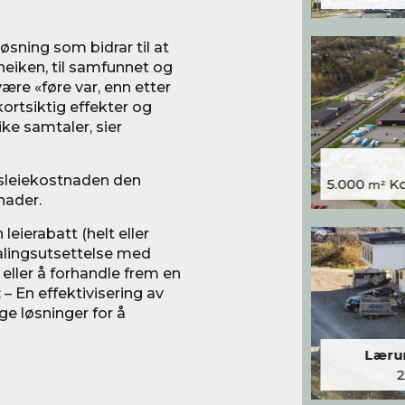
sning som bidrar til at
eiken, til samfunnet og
re «føre var, enn etter
kortsiktig effekter og
ike samtaler, sier
sleiekostnaden den
5.000
Kon
m²
nader.
eierabatt (helt eller
talingsutsettelse med
 eller å forhandle frem en
 – En effektivisering av
e løsninger for å
Lærum