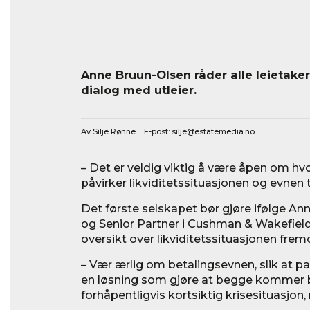
Anne Bruun-Olsen råder alle leietaker
dialog med utleier.
Av Silje Rønne E-post:
silje@estatemedia.no
– Det er veldig viktig å være åpen om h
påvirker likviditetssituasjonen og evnen til
Det første selskapet bør gjøre ifølge An
og Senior Partner i Cushman & Wakefield 
oversikt over likviditetssituasjonen frem
– Vær ærlig om betalingsevnen, slik at 
en løsning som gjøre at begge kommer b
forhåpentligvis kortsiktig krisesituasjon,