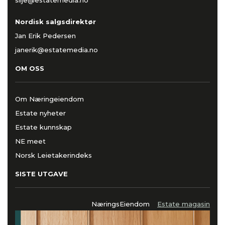
silje@estatemedia.no
Nordisk salgsdirektør
Jan Erik Pedersen
janerik@estatemedia.no
OM OSS
Om Næringeiendom
Estate nyheter
Estate kunnskap
NE meet
Norsk Leietakerindeks
SISTE UTGAVE
NæringsEiendom
Estate magasin