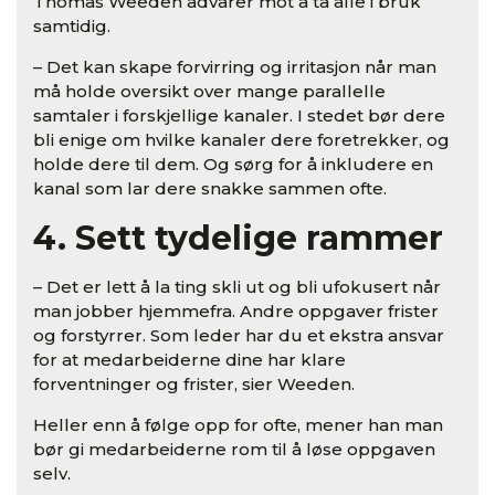
Thomas Weeden advarer mot å ta alle i bruk
samtidig.
– Det kan skape forvirring og irritasjon når man
må holde oversikt over mange parallelle
samtaler i forskjellige kanaler. I stedet bør dere
bli enige om hvilke kanaler dere foretrekker, og
holde dere til dem. Og sørg for å inkludere en
kanal som lar dere snakke sammen ofte.
4. Sett tydelige rammer
– Det er lett å la ting skli ut og bli ufokusert når
man jobber hjemmefra. Andre oppgaver frister
og forstyrrer. Som leder har du et ekstra ansvar
for at medarbeiderne dine har klare
forventninger og frister, sier Weeden.
Heller enn å følge opp for ofte, mener han man
bør gi medarbeiderne rom til å løse oppgaven
selv.