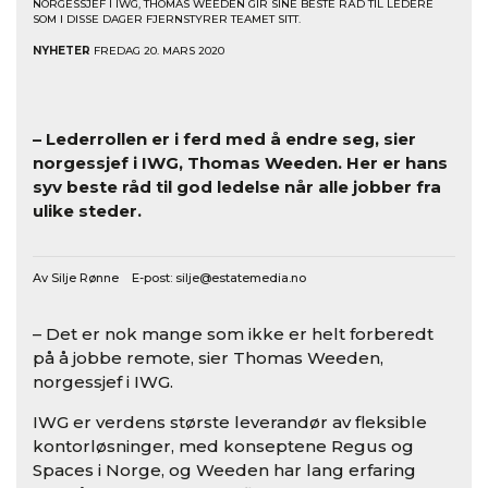
NORGESSJEF I IWG, THOMAS WEEDEN GIR SINE BESTE RÅD TIL LEDERE
SOM I DISSE DAGER FJERNSTYRER TEAMET SITT.
NYHETER
FREDAG 20. MARS 2020
– Lederrollen er i ferd med å endre seg, sier
norgessjef i IWG, Thomas Weeden. Her er hans
syv beste råd til god ledelse når alle jobber fra
ulike steder.
Av Silje Rønne E-post:
silje@estatemedia.no
– Det er nok mange som ikke er helt forberedt
på å jobbe remote, sier Thomas Weeden,
norgessjef i IWG.
IWG er verdens største leverandør av fleksible
kontorløsninger, med konseptene Regus og
Spaces i Norge, og Weeden har lang erfaring