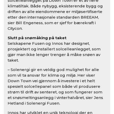
solcelleanlegget på Down Town er et av flere
klimatiltak. Både nybygg, eksisterende bygg og
driften av alle eiendommene er miljøsertifiserte
etter den internasjonale standarden BREEAM,
sier Bill Engeness, som er sjef for bærekraft i
Citycon.
Slutt på snømåking på taket
Selskapene Fusen og Innos har designet,
prosjektert og installert solcelleanlegget, som
gjør man ikke lenger trenger å måke snøen av
taket.
– Solenergi gir en veldig god mulighet for alle
som vil ta ansvar for klima og miljø. Her viser
Down Town vei gjennom å investere i et helt
spesielt solcellepanel som både vil produsere
strøm til drift av senteret, og som fungerer som
et snøsmeltingsanlegg i vinterhalvåret, sier Jens
Hetland i Solenergi Fusen.
Innos har utviklet en unik teknologi der en