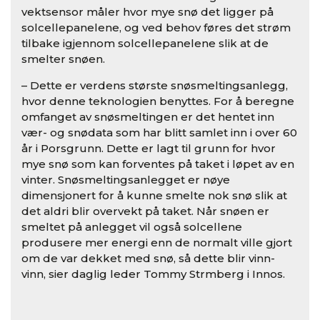
vektsensor måler hvor mye snø det ligger på
solcellepanelene, og ved behov føres det strøm
tilbake igjennom solcellepanelene slik at de
smelter snøen.
– Dette er verdens største snøsmeltingsanlegg,
hvor denne teknologien benyttes. For å beregne
omfanget av snøsmeltingen er det hentet inn
vær- og snødata som har blitt samlet inn i over 60
år i Porsgrunn. Dette er lagt til grunn for hvor
mye snø som kan forventes på taket i løpet av en
vinter. Snøsmeltingsanlegget er nøye
dimensjonert for å kunne smelte nok snø slik at
det aldri blir overvekt på taket. Når snøen er
smeltet på anlegget vil også solcellene
produsere mer energi enn de normalt ville gjort
om de var dekket med snø, så dette blir vinn-
vinn, sier daglig leder Tommy Strӧmberg i Innos.