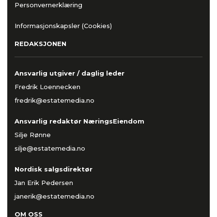
Personvernerklæring
Informasjonskapsler (Cookies)
REDAKSJONEN
Ansvarlig utgiver / daglig leder
Fredrik Loennecken
fredrik@estatemedia.no
Ansvarlig redaktør NæringsEiendom
Silje Rønne
silje@estatemedia.no
Nordisk salgsdirektør
Jan Erik Pedersen
janerik@estatemedia.no
OM OSS