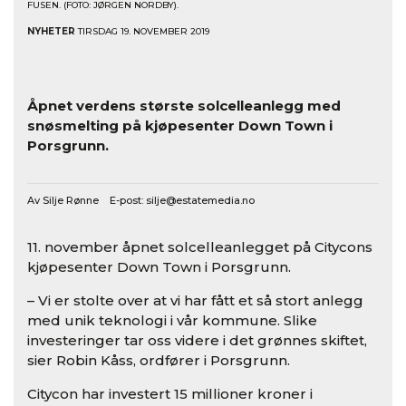
FUSEN. (FOTO: JØRGEN NORDBY).
NYHETER
TIRSDAG 19. NOVEMBER 2019
Åpnet verdens største solcelleanlegg med
snøsmelting på kjøpesenter Down Town i
Porsgrunn.
Av Silje Rønne E-post:
silje@estatemedia.no
11. november åpnet solcelleanlegget på Citycons
kjøpesenter Down Town i Porsgrunn.
– Vi er stolte over at vi har fått et så stort anlegg
med unik teknologi i vår kommune. Slike
investeringer tar oss videre i det grønnes skiftet,
sier Robin Kåss, ordfører i Porsgrunn.
Citycon har investert 15 millioner kroner i