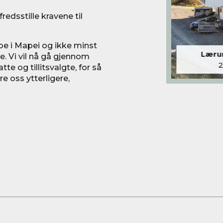
fredsstille kravene til
bbe i Mapei og ikke minst
Lærum
e. Vi vil nå gå gjennom
e og tillitsvalgte, for så
e oss ytterligere,