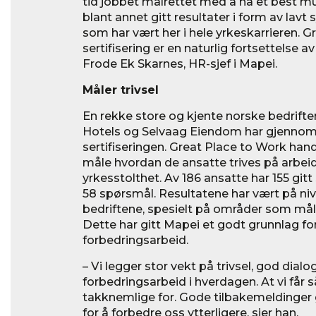
tid jobbet målrettet med å ha et best mu
blant annet gitt resultater i form av lav
som har vært her i hele yrkeskarrieren. G
sertifisering er en naturlig fortsettelse av
Frode Ek Skarnes, HR-sjef i Mapei.
Måler trivsel
En rekke store og kjente norske bedrift
Hotels og Selvaag Eiendom har gjenno
sertifiseringen. Great Place to Work han
måle hvordan de ansatte trives på arbei
yrkesstolthet. Av 186 ansatte har 155 git
58 spørsmål. Resultatene har vært på n
bedriftene, spesielt på områder som måle
Dette har gitt Mapei et godt grunnlag fo
forbedringsarbeid.
– Vi legger stor vekt på trivsel, god dia
forbedringsarbeid i hverdagen. At vi får 
takknemlige for. Gode tilbakemeldinger 
for å forbedre oss ytterligere, sier han.