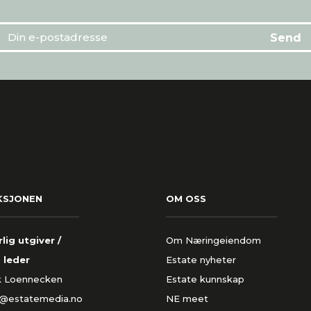
KSJONEN
OM OSS
lig utgiver /
Om Næringeiendom
 leder
Estate nyheter
k Loennecken
Estate kunnskap
k@estatemedia.no
NE meet