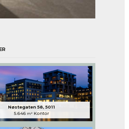
ER
Nøstegaten 58, 5011
5.646
Kontor
m²