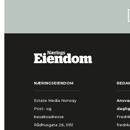
NÆRINGSEIENDOM
REDA
Estate Media Norway
Ansvar
Post- og
daglig
besøksadresse
Fredri
Rådhusgata 26, 0151
fredri