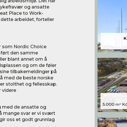
lig arbeidsmiljø. Det har
t sykefravær og ansatte
reat Place to Work-
 dette arbeidet, forteller
K
er som Nordic Choice
mført den samme
dler blant annet om å
dsplassen og om de føler
t sine tilbakemeldinger på
ivå med de beste norske
r stolthet og fellesskap.
r videre
5.000
Kon
m²
log med de ansatte og
så mange svar er vi svært
gir oss et godt grunnlag