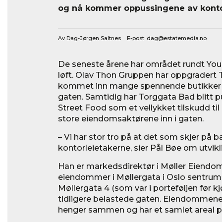
og nå kommer oppussingene av kontor
Av Dag-Jørgen Saltnes E-post:
dag@estatemedia.no
De seneste årene har området rundt Youn
løft. Olav Thon Gruppen har oppgradert 
kommet inn mange spennende butikker o
gaten. Samtidig har Torggata Bad blitt p
Street Food som et vellykket tilskudd til
store eiendomsaktørene inn i gaten.
– Vi har stor tro på at det som skjer på b
kontorleietakerne, sier Pål Bøe om utvik
Han er markedsdirektør i Møller Eiendom,
eiendommer i Møllergata i Oslo sentrum
Møllergata 4 (som var i porteføljen før kjø
tidligere belastede gaten. Eiendommene 
henger sammen og har et samlet areal p