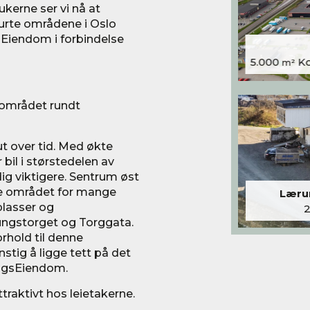
ukerne ser vi nå at
purte områdene i Oslo
 Eiendom i forbindelse
5.000
Kon
m²
 området rundt
ut over tid. Med økte
 bil i størstedelen av
adig viktigere. Sentrum øst
te området for mange
Lærum
plasser og
ungstorget og Torggata.
orhold til denne
unstig å ligge tett på det
ringsEiendom.
traktivt hos leietakerne.