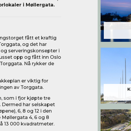
lokaler i Møllergata.
gstorget fått et kraftig
Torggata, og det har
g serveringskonsepter i
usset opp og fått inn Oslo
 Torggata. Nå rykker de
akkeplan er viktig for
lingen av Torggata.
K
 som i fjor kjøpte tre
. Dermed har selskapet
pene), 6, 8 og 12 i den
Møllergata 4, 6 og 8
å 13 000 kvadratmeter.