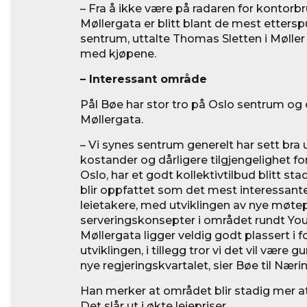
– Fra å ikke være på radaren for kontorbr
Møllergata er blitt blant de mest etters
sentrum, uttalte Thomas Sletten i Møller
med kjøpene.
– Interessant område
Pål Bøe har stor tro på Oslo sentrum og
Møllergata.
– Vi synes sentrum generelt har sett bra 
kostander og dårligere tilgjengelighet for
Oslo, har et godt kollektivtilbud blitt st
blir oppfattet som det mest interessan
leietakere, med utviklingen av nye møte
serveringskonsepter i området rundt Yo
Møllergata ligger veldig godt plassert i f
utviklingen, i tillegg tror vi det vil være g
nye regjeringskvartalet, sier Bøe til Næ
Han merker at området blir stadig mer at
Det slår ut i økte leiepriser.