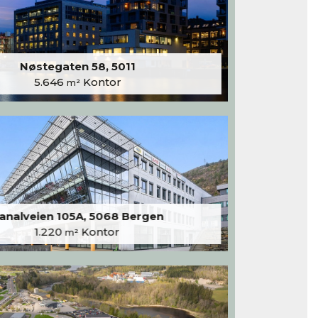
Nøstegaten 58, 5011
5.646
Kontor
m²
analveien 105A, 5068 Bergen
1.220
Kontor
m²