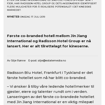
ETTER JIN JIANG INTERNATIONAL OG SINO-CEE FUNDS OPPKJØP SENT I
FJOR, HAR RADISSON HOTEL GROUP OG DETS AKSJONÆRER IDENTIFISERT
FLERE MULIGHETER FOR Å REALISERE POTENSIALET I DET KINESISKE
MARKEDET.
NYHETER
ONSDAG 17. JULI 2019
Co-branded hoteller er fremtiden
Første co-branded hotell mellom Jin Jiang
International og Radisson Hotel Group er nå
lansert. Her er alt tilrettelagt for kineserne.
Av Silje Rønne E-post:
silje@estatemedia.no
Radisson Blu Hotel, Frankfurt i Tyskland er det
første hotellet som nå har blitt co-branded.
– Vi ønsker å tilby våre ledende hotellmerker til
gjester, eiere og talenter rundt om i verden.
Lanseringen av det første co-brandede hotellet
med Jin Jiang International er en viktig milepæl