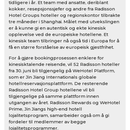
tidligere i år. Et team med ansatte, deriblant
kokker, resepsjonssjefer og andre fra Radisson
Hotel Groups hoteller og regionskontor tilbrakte
tre måneder i Shanghai. Målet med utvekslingen
er å kunne gi en autentisk og ekte kinesisk
opplevelse ved de europeiske hotellene. Et
kinesisk team tilbringer nå også tid i Europa for å
få en større forståelse av europeisk gjestfrihet.
For å gjøre bookingprosessen enklere for
kinesisktalende reisende, vil 52 Radisson hoteller
fra 30. juni bli tilgjengelig på WeHotel Platform,
som er Jin Jiang Internationals globale
hotellreservasjonsplattform. De resterende
Radisson Hotel Group hotellene vil bli
tilgjengelige på samme plattform innen
utgangen av året. Radisson Rewards og WeHotel
Prime, Jin Jiangs high-end hotell
lojalitetsprogram, samarbeider også om å gi
fordeler til medlemmer av begge
lojalitetsprogrammer.