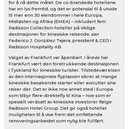
for å nå dette målet. De co-brandede hotellene
har en lys fremtid, og det er potensial til å utvide
til mer enn 30 eiendommer i hele Europa,
Midtøsten og Afrika (EMEA) – inkludert fem
Radisson Collection-hoteller på viktige
destinasjoner for kinesiske reisende, sier
Federico J. González Tejera, president & CEO i
Radisson Hospitality AB.
Valget av Frankfurt var åpenbart. I årevis har
Frankfurt vært den foretrukkende destinasjonen
i Tyskland for kinesiske turister. Tilstedeværelsen
av den internasjonale flyplassen sikrer at mange
kinesiske besøkende starter eller avslutter sine
reiser der. Det er ikke noe annet sted i Europa
som tilbyr flere direktefly til Kina – noe som er
spesielt verdsatt av kinesiske investorer ifølge
Radisson Hotel Group. Det gir også hotellet
muligheten til å vise frem det omfattende
renoveringsarbeidet som nylig ble fullført.