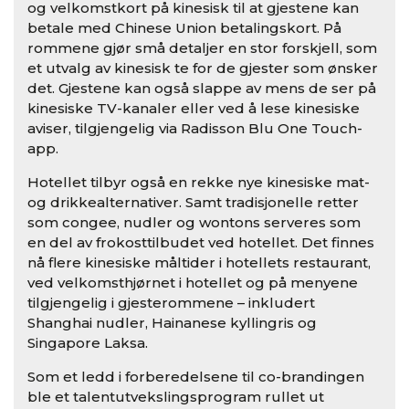
og velkomstkort på kinesisk til at gjestene kan
betale med Chinese Union betalingskort. På
rommene gjør små detaljer en stor forskjell, som
et utvalg av kinesisk te for de gjester som ønsker
det. Gjestene kan også slappe av mens de ser på
kinesiske TV-kanaler eller ved å lese kinesiske
aviser, tilgjengelig via Radisson Blu One Touch-
app.
Hotellet tilbyr også en rekke nye kinesiske mat-
og drikkealternativer. Samt tradisjonelle retter
som congee, nudler og wontons serveres som
en del av frokosttilbudet ved hotellet. Det finnes
nå flere kinesiske måltider i hotellets restaurant,
ved velkomsthjørnet i hotellet og på menyene
tilgjengelig i gjesterommene – inkludert
Shanghai nudler, Hainanese kyllingris og
Singapore Laksa.
Som et ledd i forberedelsene til co-brandingen
ble et talentutvekslingsprogram rullet ut