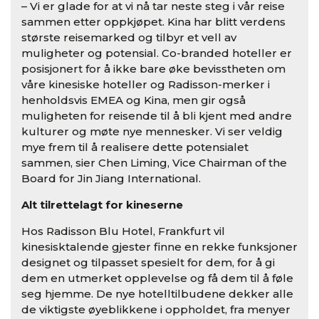
– Vi er glade for at vi nå tar neste steg i vår reise
sammen etter oppkjøpet. Kina har blitt verdens
største reisemarked og tilbyr et vell av
muligheter og potensial. Co-branded hoteller er
posisjonert for å ikke bare øke bevisstheten om
våre kinesiske hoteller og Radisson-merker i
henholdsvis EMEA og Kina, men gir også
muligheten for reisende til å bli kjent med andre
kulturer og møte nye mennesker. Vi ser veldig
mye frem til å realisere dette potensialet
sammen, sier Chen Liming, Vice Chairman of the
Board for Jin Jiang International.
Alt tilrettelagt for kineserne
Hos Radisson Blu Hotel, Frankfurt vil
kinesisktalende gjester finne en rekke funksjoner
designet og tilpasset spesielt for dem, for å gi
dem en utmerket opplevelse og få dem til å føle
seg hjemme. De nye hotelltilbudene dekker alle
de viktigste øyeblikkene i oppholdet, fra menyer