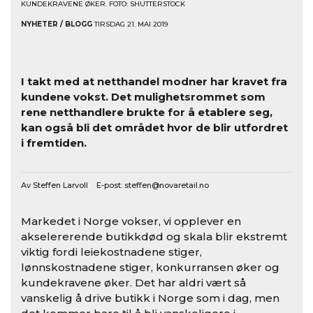
KUNDEKRAVENE ØKER. FOTO: SHUTTERSTOCK
NYHETER / BLOGG
TIRSDAG 21. MAI 2019
I takt med at netthandel modner har kravet fra
kundene vokst. Det mulighetsrommet som
rene netthandlere brukte for å etablere seg,
kan også bli det området hvor de blir utfordret
i fremtiden.
Av Steffen Larvoll E-post:
steffen@novaretail.no
Markedet i Norge vokser, vi opplever en
akselererende butikkdød og skala blir ekstremt
viktig fordi leiekostnadene stiger,
lønnskostnadene stiger, konkurransen øker og
kundekravene øker. Det har aldri vært så
vanskelig å drive butikk i Norge som i dag, men