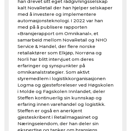
han drevet sitt eget rådgivningsselskap
kalt NovaRetail der han hjelper selskaper
med å investere og implementere
automasjonsteknologi. I 2022 var han
med på å publisere rapporten
«Bransjerapport om Omnikanal», et
samarbeid mellom NovaRetail og NHO
Service & Handel, der flere norske
retailaktører som Elkjøp, Norrøna og
Norli har blitt intervjuet om deres
erfaringer og synspunkter på
omnikanalstrategier. Som aktivt
styremedlem i logistikkorganisasjonen
Logma og gjesteforeleser ved Høgskolen
i Molde og Fagskolen Innlandet, deler
Steffen kontinuerlig sin kunnskap og
erfaring innen varehandel og logistikk.
Steffen er også en anerkjent
gjesteskribent i Retailmagasinet og
Næringseiendom, der han deler sin
ekspertise og tanker om bransjens