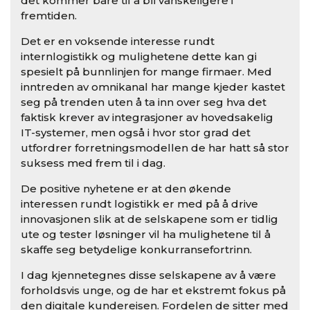
det kommer bare til å bli vanskeligere i
fremtiden.
Det er en voksende interesse rundt
internlogistikk og mulighetene dette kan gi
spesielt på bunnlinjen for mange firmaer. Med
inntreden av omnikanal har mange kjeder kastet
seg på trenden uten å ta inn over seg hva det
faktisk krever av integrasjoner av hovedsakelig
IT-systemer, men også i hvor stor grad det
utfordrer forretningsmodellen de har hatt så stor
suksess med frem til i dag.
De positive nyhetene er at den økende
interessen rundt logistikk er med på å drive
innovasjonen slik at de selskapene som er tidlig
ute og tester løsninger vil ha mulighetene til å
skaffe seg betydelige konkurransefortrinn.
I dag kjennetegnes disse selskapene av å være
forholdsvis unge, og de har et ekstremt fokus på
den digitale kundereisen. Fordelen de sitter med