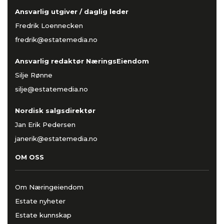
Ansvarlig utgiver / daglig leder
Fredrik Loennecken
fredrik@estatemedia.no
Ansvarlig redaktør NæringsEiendom
Silje Rønne
silje@estatemedia.no
Nordisk salgsdirektør
Jan Erik Pedersen
janerik@estatemedia.no
OM OSS
Om Næringeiendom
Estate nyheter
Estate kunnskap