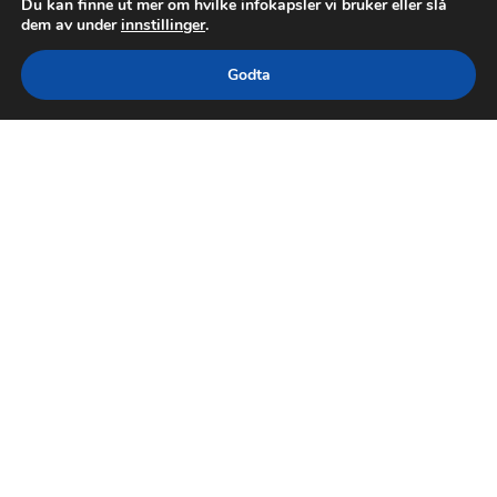
Du kan finne ut mer om hvilke infokapsler vi bruker eller slå
dem av under
innstillinger
.
Godta