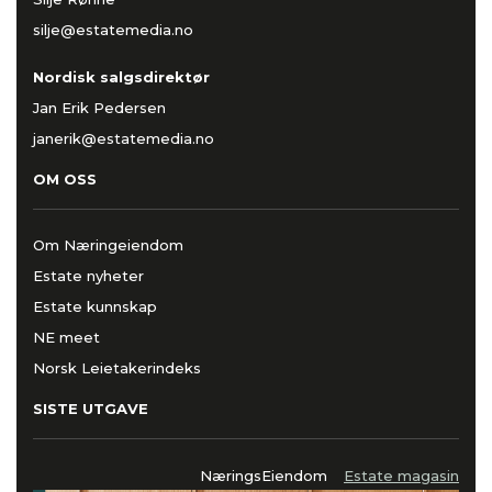
silje@estatemedia.no
Nordisk salgsdirektør
Jan Erik Pedersen
janerik@estatemedia.no
OM OSS
Om Næringeiendom
Estate nyheter
Estate kunnskap
NE meet
Norsk Leietakerindeks
SISTE UTGAVE
NæringsEiendom
Estate magasin