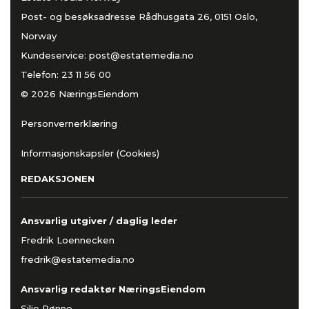
Post- og besøksadresse Rådhusgata 26, 0151 Oslo,
Norway
Kundeservice:
post@estatemedia.no
Telefon:
23 11 56 00
© 2026 NæringsEiendom
Personvernerklæring
Informasjonskapsler (Cookies)
REDAKSJONEN
Ansvarlig utgiver / daglig leder
Fredrik Loennecken
fredrik@estatemedia.no
Ansvarlig redaktør NæringsEiendom
Silje Rønne