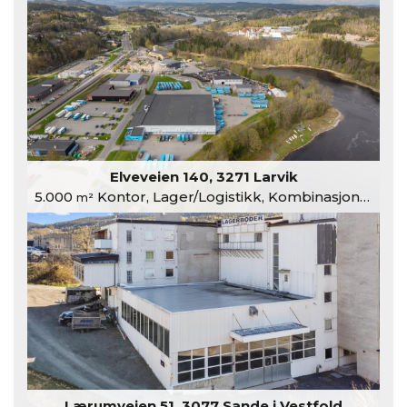
Elveveien 140, 3271 Larvik
5.000
Kontor, Lager/Logistikk, Kombinasjonslokaler
m²
Lærumveien 51, 3077 Sande i Vestfold