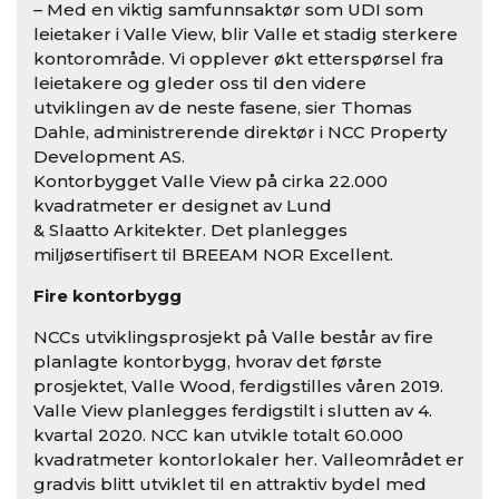
– Med en viktig samfunnsaktør som UDI som
leietaker i Valle View, blir Valle et stadig sterkere
kontorområde. Vi opplever økt etterspørsel fra
leietakere og gleder oss til den videre
utviklingen av de neste fasene, sier Thomas
Dahle, administrerende direktør i NCC Property
Development AS.
Kontorbygget Valle View på cirka 22.000
kvadratmeter er designet av Lund
& Slaatto Arkitekter. Det planlegges
miljøsertifisert til BREEAM NOR Excellent.
Fire kontorbygg
NCCs utviklingsprosjekt på Valle består av fire
planlagte kontorbygg, hvorav det første
prosjektet, Valle Wood, ferdigstilles våren 2019.
Valle View planlegges ferdigstilt i slutten av 4.
kvartal 2020. NCC kan utvikle totalt 60.000
kvadratmeter kontorlokaler her. Valleområdet er
gradvis blitt utviklet til en attraktiv bydel med