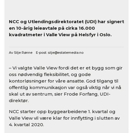
NCC og Utlendingsdirektoratet (UDI) har signert
en 10-årig leieavtale på cirka 16.000
kvadratmeter i Valle View på Helsfyr i Oslo.
Av Silje Rønne E-post:
silje@estatemedia.no
– Vi valgte Valle View fordi det er et bygg som gir
oss nødvendig fleksibilitet, og gode
kontorløsninger for våre ansatte. God tilgang til
offentlig kommunikasjon var også viktig når vi nå
skal ut av sentrum, sier Frode Forfang, UDI-
direktør.
NCC starter opp byggearbeidene 1. kvartal og
Valle View vil være klar for innflytting i slutten av
4. kvartal 2020.