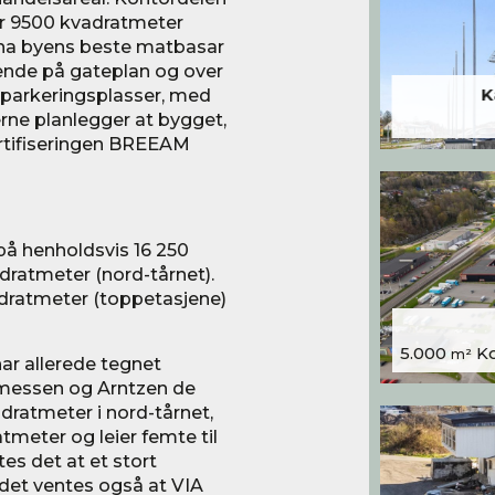
lir 9500 kvadratmeter
å ha byens beste matbasar
gende på gateplan og over
0 parkeringsplasser, med
K
rne planlegger at bygget,
sertifiseringen BREEAM
 på henholdsvis 16 250
dratmeter (nord-tårnet).
adratmeter (toppetasjene)
5.000
Kon
m²
r allerede tegnet
messen og Arntzen de
ratmeter i nord-tårnet,
meter og leier femte til
tes det at et stort
g det ventes også at VIA