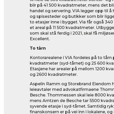
blir på 41 500 kvadratmeter, mens det b
handel og servering. VIA legger opp til 
og spisesteder og butikker som blir lig
to etasjer inne i bygget. Via får også 34
et areal på 11 500 kvadratmeter. Utbygge
som skal stå ferdig i 2021, skal få miljø
Excellent.
To tårn
Kontorarealene i VIA fordeles på to tårn
kvadratmeter (syd-tårnet) og 25 600 kva
Etasjene har arealer på mellom 1200 kv
og 2600 kvadratmeter.
Aspelin Ramm og Storebrand Eiendom ha
leieavtaler med advokatfirmaene Thom
Besche. Thommessen skal leie 8000 kvad
mens Arntzen de Besche tar 5500 kvadrat
syvende etasje i syd-tårnet. Samtidig ryk
finanskonsern er på vei inn i lokalene, o