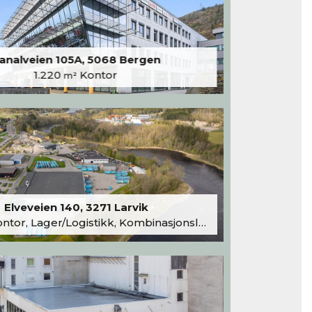
analveien 105A, 5068 Bergen
1.220
Kontor
m²
Elveveien 140, 3271 Larvik
tor, Lager/Logistikk, Kombinasjonslokaler