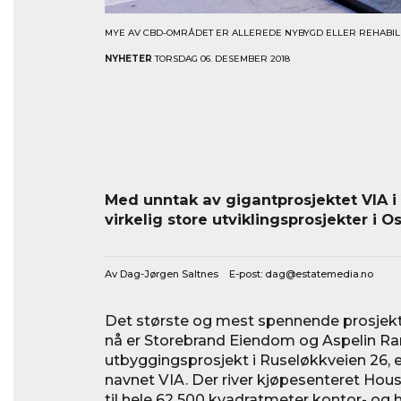
MYE AV CBD-OMRÅDET ER ALLEREDE NYBYGD ELLER REHABILIT
NYHETER
TORSDAG 06. DESEMBER 2018
Med unntak av gigantprosjektet VIA i
virkelig store utviklingsprosjekter i 
Av Dag-Jørgen Saltnes E-post:
dag@estatemedia.no
Det største og mest spennende prosjek
nå er Storebrand Eiendom og Aspelin R
utbyggingsprosjekt i Ruseløkkveien 26, e
navnet VIA. Der river kjøpesenteret House
til hele 62 500 kvadratmeter kontor- og 