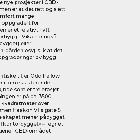
ge nye prosjekter i CBD-
en er at det rett og slett
nomført mange
e oppgradert for
n er et relativt nytt
bygg. I Vika har også
ygget) eller
-gården osv), slik at det
oppgraderinger av bygg
itiske til, er Odd Fellow
 i den eksisterende
 noe som er tre etasjer
ningen er på ca. 3500
00 kvadratmeter over
mmen Haakon VIIs gate 5
. Selskapet mener påbygget
til kontorbygget» – regnet
ggene i CBD-området