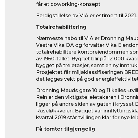
får et coworking-konsept.
Ferdigstillelse av VIA er estimert til 2021.
Totalrehabilitering
Nærmeste nabo til VIA er Dronning Mauds
Vestre Vika DA og forvalter Vika Eiendom
totalrehabilitere kontoreiendommen som
av 1960-tallet. Bygget blir på 12 000 kvad
bygget på tre etasjer, samt en ny inntru
Prosjektet får miljøklassifiseringen B
det legges vekt på god energieffektivitet
Dronning Mauds gate 10 og 11 kalles «tvi
Rein er den viktigste leietakeren i Dron
ligger på andre siden av gaten i krysse
Ruseløkkveien. Bygget var innflyttingsklart
kvartal 2019 står tvillingen klar for nye le
Få tomter tilgjengelig