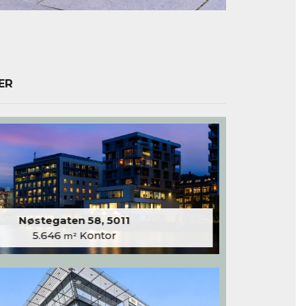
ER
Nøstegaten 58, 5011
5.646
Kontor
m²