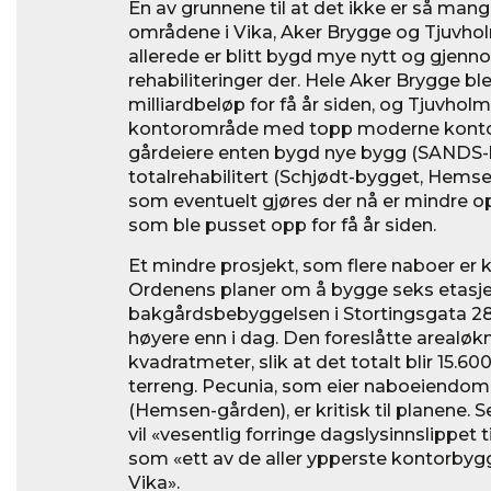
En av grunnene til at det ikke er så man
områdene i Vika, Aker Brygge og Tjuvholm
allerede er blitt bygd mye nytt og gjen
rehabiliteringer der. Hele Aker Brygge bl
milliardbeløp for få år siden, og Tjuvholme
kontorområde med topp moderne kontor
gårdeiere enten bygd nye bygg (SANDS-b
totalrehabilitert (Schjødt-bygget, Hemsen
som eventuelt gjøres der nå er mindre 
som ble pusset opp for få år siden.
Et mindre prosjekt, som flere naboer er kr
Ordenens planer om å bygge seks etasjer
bakgårdsbebyggelsen i Stortingsgata 28,
høyere enn i dag. Den foreslåtte arealøk
kvadratmeter, slik at det totalt blir 15.6
terreng. Pecunia, som eier naboeiendo
(Hemsen-gården), er kritisk til planene
vil «vesentlig forringe dagslysinnslippet 
som «ett av de aller ypperste kontorby
Vika».