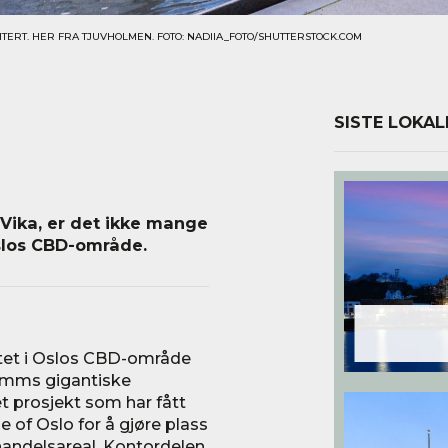
ERT. HER FRA TJUVHOLMEN. FOTO: NADIIA_FOTO/SHUTTERSTOCK.COM
SISTE LOKAL
 Vika, er det ikke mange
Oslos CBD-område.
tet i Oslos CBD-område
amms gigantiske
t prosjekt som har fått
 of Oslo for å gjøre plass
handelsareal. Kontordelen