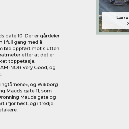
Lærum
 gate 10. Der er gårdeier
 i full gang med å
 ble oppført mot slutten
ratmeter etter at det er
kket toppetasje.
REEAM-NOR Very Good, og
.
llingtårnene», og Wikborg
ning Mauds gate 11, som
t Dronning Mauds gate og
 i fjor høst, og i tredje
ietakere.