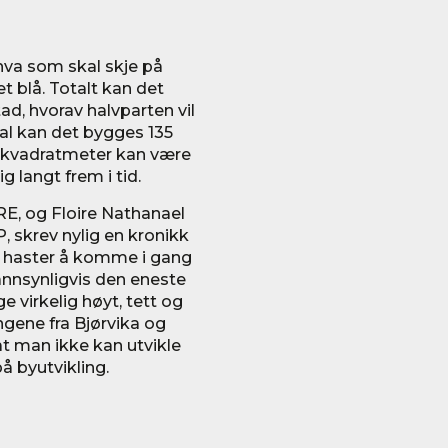
hva som skal skje på
et blå. Totalt kan det
ad, hvorav halvparten vil
tal kan det bygges 135
 kvadratmeter kan være
g langt frem i tid.
RE, og Floire Nathanael
 skrev nylig en kronikk
et haster å komme i gang
sannsynligvis den eneste
 virkelig høyt, tett og
ngene fra Bjørvika og
at man ikke kan utvikle
 byutvikling.