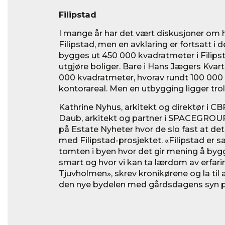
Filipstad
I mange år har det vært diskusjoner om 
Filipstad, men en avklaring er fortsatt i d
bygges ut 450 000 kvadratmeter i Filipst
utgjøre boliger. Bare i Hans Jægers Kvar
000 kvadratmeter, hvorav rundt 100 000
kontorareal. Men en utbygging ligger troli
Kathrine Nyhus, arkitekt og direktør i CB
Daub, arkitekt og partner i SPACEGROUP,
på Estate Nyheter hvor de slo fast at d
med Filipstad-prosjektet. «Filipstad er 
tomten i byen hvor det gir mening å bygge
smart og hvor vi kan ta lærdom av erfari
Tjuvholmen», skrev kronikørene og la til 
den nye bydelen med gårdsdagens syn på