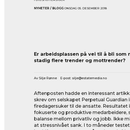
NYHETER / BLOGG
ONSDAG 05. DESEMBER 2018
Er arbeidsplassen på vei til å bli so
stadig flere trender og mottrender?
Av Silje Rønne E-post:
silje@estatemedia.no
Aftenposten hadde en interessant artikke
skrev om selskapet Perpetual Guardian 
firedagersuker til de ansatte. Resultatet 
fokuserte og produktive medarbeidere,
balanse mellom privatliv og jobb. Ikke m
at stressnivået sank. I to måneder testet