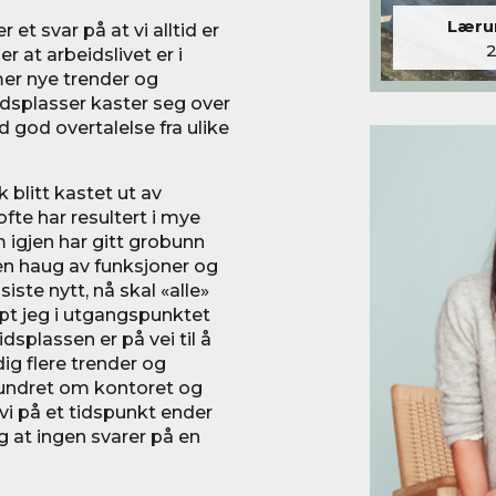
Lærum
 et svar på at vi alltid er
 at arbeidslivet er i
er nye trender og
idsplasser kaster seg over
 god overtalelse fra ulike
k blitt kastet ut av
fte har resultert i mye
igjen har gitt grobunn
en haug av funksjoner og
iste nytt, nå skal «alle»
pt jeg i utgangspunktet
dsplassen er på vei til å
g flere trender og
orundret om kontoret og
 vi på et tidspunkt ender
g at ingen svarer på en