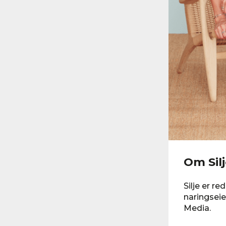
Om Sil
Silje er r
naringseie
Media.