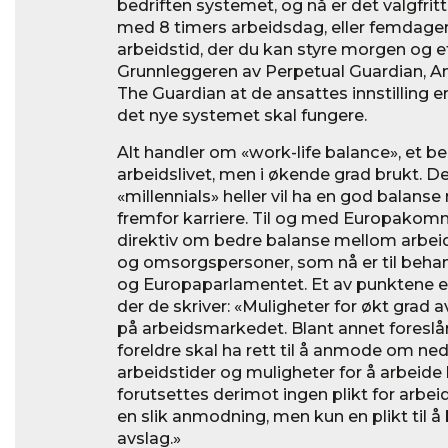
bedriften systemet, og nå er det valgfri
med 8 timers arbeidsdag, eller femdage
arbeidstid, der du kan styre morgen og 
Grunnleggeren av Perpetual Guardian, An
The Guardian at de ansattes innstilling er
det nye systemet skal fungere.
Alt handler om «work-life balance», et beg
arbeidslivet, men i økende grad brukt. D
«millennials» heller vil ha en god balanse
fremfor karriere. Til og med Europakommi
direktiv om bedre balanse mellom arbeid 
og omsorgspersoner, som nå er til behan
og Europaparlamentet. Et av punktene er 
der de skriver: «Muligheter for økt grad av 
på arbeidsmarkedet. Blant annet foresl
foreldre skal ha rett til å anmode om neds
arbeidstider og muligheter for å arbeid
forutsettes derimot ingen plikt for arbe
en slik anmodning, men kun en plikt til å
avslag.»