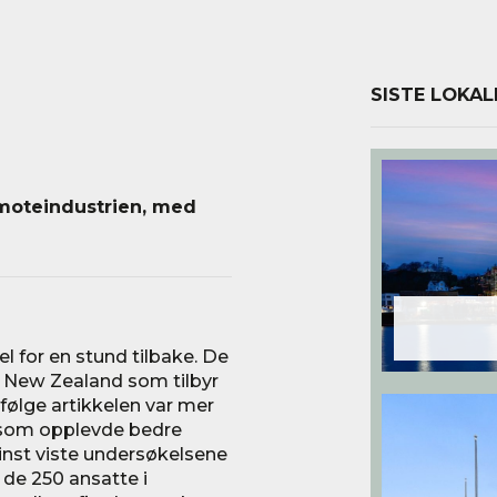
SISTE LOKAL
m moteindustrien, med
l for en stund tilbake. De
i New Zealand som tilbyr
ifølge artikkelen var mer
 som opplevde bedre
inst viste undersøkelsene
 de 250 ansatte i