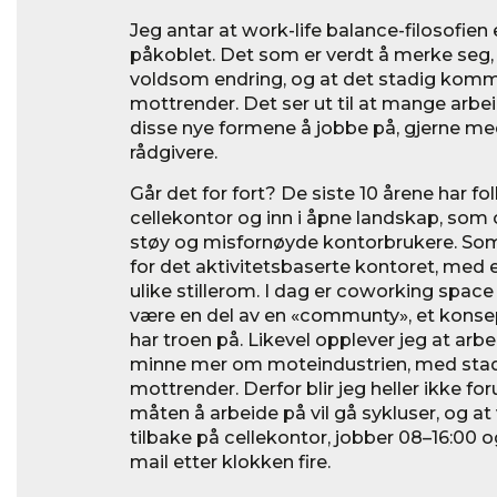
Jeg antar at work-life balance-filosofien er
påkoblet. Det som er verdt å merke seg, er
voldsom endring, og at det stadig komm
mottrender. Det ser ut til at mange arbe
disse nye formene å jobbe på, gjerne med
rådgivere.
Går det for fort? De siste 10 årene har fol
cellekontor og inn i åpne landskap, som o
støy og misfornøyde kontorbrukere. Som 
for det aktivitetsbaserte kontoret, med 
ulike stillerom. I dag er coworking space s
være en del av en «communty», et konse
har troen på. Likevel opplever jeg at arbei
minne mer om moteindustrien, med stadi
mottrender. Derfor blir jeg heller ikke f
måten å arbeide på vil gå sykluser, og at
tilbake på cellekontor, jobber 08–16:00 o
mail etter klokken fire.