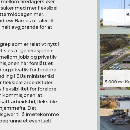
tt mellom firedagersuker
rsuker med mer fleksibel
ettermiddagen mer.
K
drew Barnes uttaler til
 helt avgjørende for at
rep som er relativt nytt i
et sies at generasjonen
 mellom jobb og privatliv
sjonen har forslått et
og privatliv for foreldre
dling i EUs ministerråd
5.000
Kon
fleksible arbeidstider,
m²
fleksibilitet for foreldre
år Kommisjonen, at
att arbeidstid, fleksible
e hjemmefra. Det
idsgiver til å imøtekomme
 begrunne et eventuelt