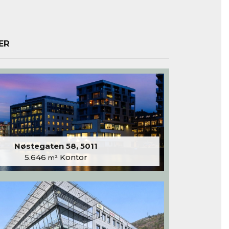
ER
Nøstegaten 58, 5011
5.646
Kontor
m²