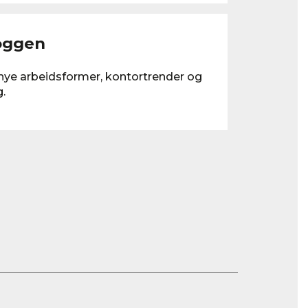
oggen
nye arbeidsformer, kontortrender og
g.