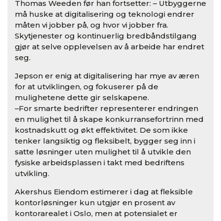
Thomas Weeden før han fortsetter: – Utbyggerne
må huske at digitalisering og teknologi endrer
måten vi jobber på, og hvor vi jobber fra.
Skytjenester og kontinuerlig bredbåndstilgang
gjør at selve opplevelsen av å arbeide har endret
seg.
Jepson er enig at digitalisering har mye av æren
for at utviklingen, og fokuserer på de
mulighetene dette gir selskapene.
–For smarte bedrifter representerer endringen
en mulighet til å skape konkurransefortrinn med
kostnadskutt og økt effektivitet. De som ikke
tenker langsiktig og fleksibelt, bygger seg inn i
satte løsninger uten mulighet til å utvikle den
fysiske arbeidsplassen i takt med bedriftens
utvikling.
Akershus Eiendom estimerer i dag at fleksible
kontorløsninger kun utgjør en prosent av
kontorarealet i Oslo, men at potensialet er