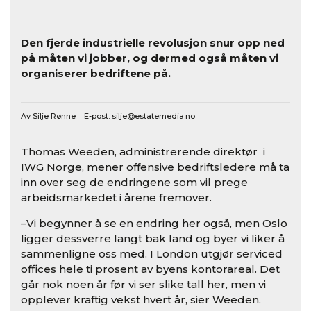
Den fjerde industrielle revolusjon snur opp ned
på måten vi jobber, og dermed også måten vi
organiserer bedriftene på.
Av Silje Rønne E-post:
silje@estatemedia.no
Thomas Weeden, administrerende direktør i
IWG Norge, mener offensive bedriftsledere må ta
inn over seg de endringene som vil prege
arbeidsmarkedet i årene fremover.
–Vi begynner å se en endring her også, men Oslo
ligger dessverre langt bak land og byer vi liker å
sammenligne oss med. I London utgjør serviced
offices hele ti prosent av byens kontorareal. Det
går nok noen år før vi ser slike tall her, men vi
opplever kraftig vekst hvert år, sier Weeden.