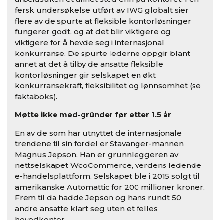
fersk undersøkelse utført av IWG globalt sier
flere av de spurte at fleksible kontorløsninger
fungerer godt, og at det blir viktigere og
viktigere for å hevde seg i internasjonal
konkurranse. De spurte lederne oppgir blant
annet at det å tilby de ansatte fleksible
kontorløsninger gir selskapet en økt
konkurransekraft, fleksibilitet og lønnsomhet (se
faktaboks).
Møtte ikke med-gründer før etter 1.5 år
En av de som har utnyttet de internasjonale
trendene til sin fordel er Stavanger-mannen
Magnus Jepson. Han er grunnleggeren av
nettselskapet WooCommerce, verdens ledende
e-handelsplattform. Selskapet ble i 2015 solgt til
amerikanske Automattic for 200 millioner kroner.
Frem til da hadde Jepson og hans rundt 50
andre ansatte klart seg uten et felles
hovedkontor.