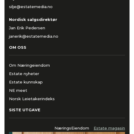
silje@estatemedia.no
Nordisk salgsdirektør
Jan Erik Pedersen
janerik@estatemedia.no
OM OSS
Om Næringeiendom
Estate nyheter
Estate kunnskap
NE meet
Norsk Leietakerindeks
SISTE UTGAVE
NæringsEiendom
Estate magasin