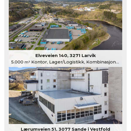
Elveveien 140, 3271 Larvik
5.000
Kontor, Lager/Logistikk, Kombinasjonslokaler
m²
Lærumveien 51, 3077 Sande i Vestfold