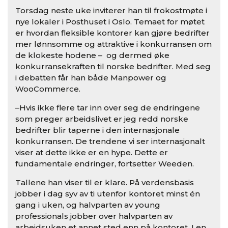
Torsdag neste uke inviterer han til frokostmøte i
nye lokaler i Posthuset i Oslo. Temaet for møtet
er hvordan fleksible kontorer kan gjøre bedrifter
mer lønnsomme og attraktive i konkurransen om
de klokeste hodene – og dermed øke
konkurransekraften til norske bedrifter. Med seg
i debatten får han både Manpower og
WooCommerce.
–Hvis ikke flere tar inn over seg de endringene
som preger arbeidslivet er jeg redd norske
bedrifter blir taperne i den internasjonale
konkurransen. De trendene vi ser internasjonalt
viser at dette ikke er en hype. Dette er
fundamentale endringer, fortsetter Weeden.
Tallene han viser til er klare. På verdensbasis
jobber i dag syv av ti utenfor kontoret minst én
gang i uken, og halvparten av young
professionals jobber over halvparten av
arbeidsuken et annet sted enn på kontoret. I en