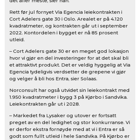
det aller meste, sier han.
Rett før jul fornyet Via Egencia leiekontrakten i
Cort Adelers gate 30 i Oslo. Arealet er på 4.120
kvadratmeter, og kontrakten går ut i september
2022. Kontordelen i bygget er nå 85 prosent
utleid.
– Cort Adelers gate 30 er en meget god lokasjon
hvor vi gjør en del investeringer for at det skal bli
et attraktivt produkt. Det er veldig hyggelig at Via
Egencia tydeligvis verdsetter de grepene vi gjør
og velger å bli hos Entra, sier Solaas.
Norconsult har også utvidet sin leiekontrakt med
1.950 kvadratmeter i bygg 3 på Kjørbo i Sandvika.
Leiekontrakten går ut i 2028.
– Markedet fra Lysaker og utover er fortsatt
preget av en del ledighet og stor konkurranse. Vi
er derfor ekstra fornøyde med at vi i Entra er så
godt som full​t utleid i hele Sandvika. På Kjørbo er