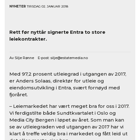
NYHETER
TIRSDAG 02. JANUAR 2018
Rett før nyttår signerte Entra to store
leiekontrakter.
Av Silje Rønne E-post:
silje@estatemedia.no
Med 97,2 prosent utleiegrad i utgangen av 2017,
er Anders Solaas, direktør for utleie og
eiendomsutvikling i Entra, svært fornøyd med
fjoråret.
– Leiemarkedet har vært meget bra for oss i 2017.
Vi ferdigstilte både Sundtkvartalet i Oslo og
Media City Bergen i løpet av året. Som man kan
se av utleiegraden ved utgangen av 2017 har vi
klart å treffe veldig bra i markedet og fått leid ut