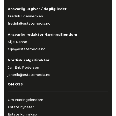
Ansvarlig utgiver / daglig leder
Fredrik Loennecken
fredrik@estatemedia.no
Ansvarlig redaktør NæringsEiendom
Silje Rønne
silje@estatemedia.no
Nordisk salgsdirektør
Jan Erik Pedersen
janerik@estatemedia.no
OM OSS
Om Næringeiendom
Estate nyheter
Estate kunnskap