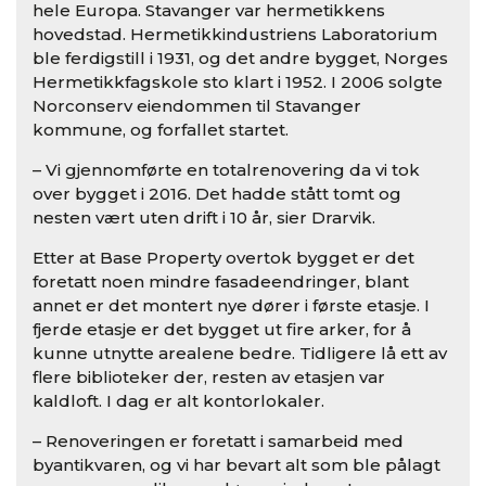
hele Europa. Stavanger var hermetikkens
hovedstad. Hermetikkindustriens Laboratorium
ble ferdigstill i 1931, og det andre bygget, Norges
Hermetikkfagskole sto klart i 1952. I 2006 solgte
Norconserv eiendommen til Stavanger
kommune, og forfallet startet.
– Vi gjennomførte en totalrenovering da vi tok
over bygget i 2016. Det hadde stått tomt og
nesten vært uten drift i 10 år, sier Drarvik.
Etter at Base Property overtok bygget er det
foretatt noen mindre fasadeendringer, blant
annet er det montert nye dører i første etasje. I
fjerde etasje er det bygget ut fire arker, for å
kunne utnytte arealene bedre. Tidligere lå ett av
flere biblioteker der, resten av etasjen var
kaldloft. I dag er alt kontorlokaler.
– Renoveringen er foretatt i samarbeid med
byantikvaren, og vi har bevart alt som ble pålagt