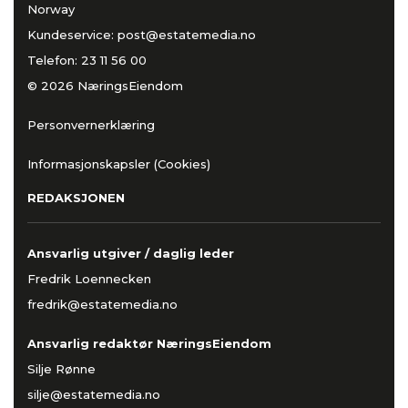
Norway
Kundeservice:
post@estatemedia.no
Telefon:
23 11 56 00
© 2026 NæringsEiendom
Personvernerklæring
Informasjonskapsler (Cookies)
REDAKSJONEN
Ansvarlig utgiver / daglig leder
Fredrik Loennecken
fredrik@estatemedia.no
Ansvarlig redaktør NæringsEiendom
Silje Rønne
silje@estatemedia.no