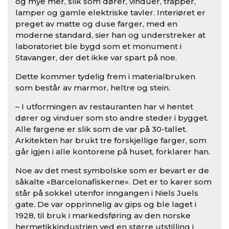
og mye mer, slik som dører, vinduer, trapper,
lamper og gamle elektriske tavler. Interiøret er
preget av matte og duse farger, med en
moderne standard, sier han og understreker at
laboratoriet ble bygd som et monument i
Stavanger, der det ikke var spart på noe.
Dette kommer tydelig frem i materialbruken
som består av marmor, heltre og stein.
– I utformingen av restauranten har vi hentet
dører og vinduer som sto andre steder i bygget.
Alle fargene er slik som de var på 30-tallet.
Arkitekten har brukt tre forskjellige farger, som
går igjen i alle kontorene på huset, forklarer han.
Noe av det mest symbolske som er bevart er de
såkalte «Barcelonafiskerne». Det er to karer som
står på sokkel utenfor inngangen i Niels Juels
gate. De var opprinnelig av gips og ble laget i
1928, til bruk i markedsføring av den norske
hermetikkindustrien ved en større utstilling i