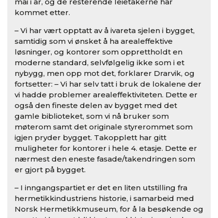
mai i år, og de resterende leietakerne har
kommet etter.
– Vi har vært opptatt av å ivareta sjelen i bygget,
samtidig som vi ønsket å ha arealeffektive
løsninger, og kontorer som opprettholdt en
moderne standard, selvfølgelig ikke som i et
nybygg, men opp mot det, forklarer Drarvik, og
fortsetter: – Vi har selv tatt i bruk de lokalene der
vi hadde problemer arealeffektiviteten. Dette er
også den fineste delen av bygget med det
gamle biblioteket, som vi nå bruker som
møterom samt det originale styrerommet som
igjen pryder bygget. Takopplett har gitt
muligheter for kontorer i hele 4. etasje. Dette er
nærmest den eneste fasade/takendringen som
er gjort på bygget.
– I inngangspartiet er det en liten utstilling fra
hermetikkindustriens historie, i samarbeid med
Norsk Hermetikkmuseum, for å la besøkende og