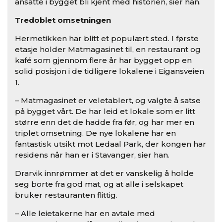
ansatte i bygget bli kjent med historien, sier han.
Tredoblet omsetningen
Hermetikken har blitt et populært sted. I første
etasje holder Matmagasinet til, en restaurant og
kafé som gjennom flere år har bygget opp en
solid posisjon i de tidligere lokalene i Eigansveien
1.
– Matmagasinet er veletablert, og valgte å satse
på bygget vårt. De har leid et lokale som er litt
større enn det de hadde fra før, og har mer en
triplet omsetning. De nye lokalene har en
fantastisk utsikt mot Ledaal Park, der kongen har
residens når han er i Stavanger, sier han.
Drarvik innrømmer at det er vanskelig å holde
seg borte fra god mat, og at alle i selskapet
bruker restauranten flittig.
– Alle leietakerne har en avtale med