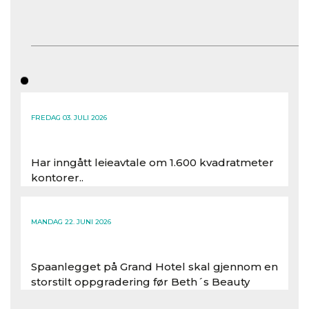
FREDAG 03. JULI 2026
Har inngått leieavtale om 1.600 kvadratmeter
kontorer..
Les hele artikkelen
MANDAG 22. JUNI 2026
Spaanlegget på Grand Hotel skal gjennom en
storstilt oppgradering før Beth´s Beauty
inntar 450 kvadratmeter i desember 2026..