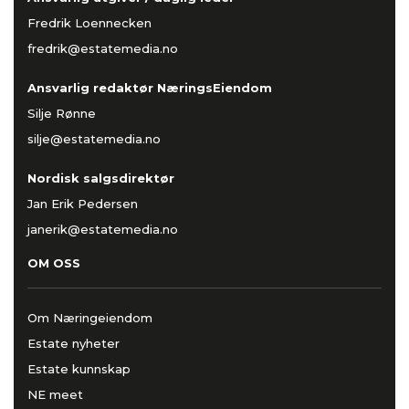
Fredrik Loennecken
fredrik@estatemedia.no
Ansvarlig redaktør NæringsEiendom
Silje Rønne
silje@estatemedia.no
Nordisk salgsdirektør
Jan Erik Pedersen
janerik@estatemedia.no
OM OSS
Om Næringeiendom
Estate nyheter
Estate kunnskap
NE meet