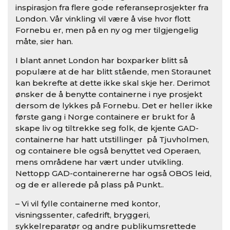
inspirasjon fra flere gode referanseprosjekter fra
London. Vår vinkling vil være å vise hvor flott
Fornebu er, men på en ny og mer tilgjengelig
måte, sier han.
I blant annet London har boxparker blitt så
populære at de har blitt stående, men Storaunet
kan bekrefte at dette ikke skal skje her. Derimot
ønsker de å benytte containerne i nye prosjekt
dersom de lykkes på Fornebu. Det er heller ikke
første gang i Norge containere er brukt for å
skape liv og tiltrekke seg folk, de kjente GAD-
containerne har hatt utstillinger på Tjuvholmen,
og containere ble også benyttet ved Operaen,
mens områdene har vært under utvikling.
Nettopp GAD-containererne har også OBOS leid,
og de er allerede på plass på Punkt..
– Vi vil fylle containerne med kontor,
visningssenter, cafedrift, bryggeri,
sykkelreparatør og andre publikumsrettede