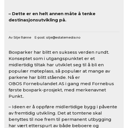
– Dette er en helt annen måte å tenke
destinasjonsutvikling på.
Av Silje Rønne E-post:
silje@estatemedia.no
Boxparker har blitt en suksess verden rundt.
Konseptet som i utgangspunktet er et
midlertidig tiltak har utviklet seg til å bli en
populær møteplass, så populær at mange av
parkene har blitt stående. Nå er
OBOS Fornebulandet AS i gang med Fornebus
første boxpark-prosjekt, med merkenavnet
Punkt..
– Ideen er å oppføre midlertidige bygg i påvente
av fremtidig utvikling. Det at tomtene skal
benyttes til noe frem til permanent utbygging
har vært etterspurt av både beboere og