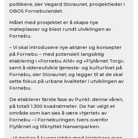
politikere, sier Vegard Storaunet, prosjektleder i
OBOS Fornebulandet.
Målet med prosjektet er å skape nye
møteplasser og blest rundt utviklingen av
Fornebu.
– Vi skal introdusere nye aktører og konsepter
på Fornebu – med potensiell langsiktig
etablering i «Fornebu Allé» og «Flytårnet Torg»,
samt å videreutvikle tjeneste- og kulturlivet på
Fornebu, sier Storaunet, og legger til at de skal
sette fokus på urbane kvaliteter i utviklingen av
Fornebu.
De etablerer første fase av Punkt. denne våren,
på totalt 1.300 kvadratmeter. De har valgt et
område som kan sies å være «hjertet» av
Fornebu – i Forneburingen, tvers ovenfor
Flytårnet og tilknyttet Nansenparken.
– Vi ønsker å kunne jobbe med leietakere over