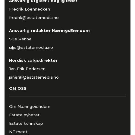
Ansvarlig utgiver / daglig leder
Fredrik Loennecken
fredrik@estatemedia.no
Ansvarlig redaktør NæringsEiendom
Silje Rønne
silje@estatemedia.no
Nordisk salgsdirektør
Jan Erik Pedersen
janerik@estatemedia.no
OM OSS
Om Næringeiendom
Estate nyheter
Estate kunnskap
NE meet