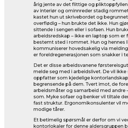
årig jente av det flittige og pliktoppfyll
av interiør og ominnreder stadig rommet 
kastet hun ut skrivebordet og begrunnet
overflødig – hun brukte det ikke. Hun gjø
sittende i sengen eller i sofaen. Hun bruk
arbeidsredskap – ikke en laptop som er f
bestemt sted i rommet. Hun og hennes l
kommuniserer hovedsakelig via meldinge
er foreldregenerasjonen som snakker i te
Det er disse arbeidsvanene førstereisgut
melde seg med i arbeidslivet. De vil ikk
oppfatter som kjedelige kontorlandskap
begrensende på dem. Tvert imot, de fore
arbeidsmåter og samarbeid med andre –
som. Myke sofaer og benker vil tiltale
fast struktur. Ergonomikonsulenter vil m
modige tårer.
Et betimelig spørsmål er derfor om vi ve
kontorlokaler for denne aldersgruppen 