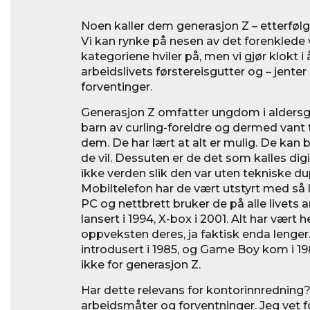
Noen kaller dem generasjon Z – etterfølge
Vi kan rynke på nesen av det forenklede 
kategoriene hviler på, men vi gjør klokt i 
arbeidslivets førstereisgutter og – jenter 
forventinger.
Generasjon Z omfatter ungdom i aldersgr
barn av curling-foreldre og dermed vant til
dem. De har lært at alt er mulig. De kan b
de vil. Dessuten er de det som kalles digi
ikke verden slik den var uten tekniske dup
Mobiltelefon har de vært utstyrt med så
PC og nettbrett bruker de på alle livets a
lansert i 1994, X-box i 2001. Alt har vært
oppveksten deres, ja faktisk enda lenger
introdusert i 1985, og Game Boy kom i 198
ikke for generasjon Z.
Har dette relevans for kontorinnredning? 
arbeidsmåter og forventninger. Jeg vet 