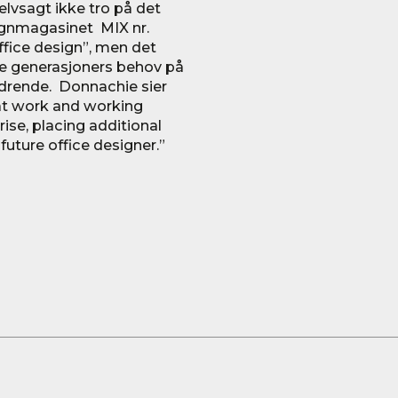
elvsagt ikke tro på det
ignmagasinet MIX nr.
ffice design”, men det
ike generasjoners behov på
rdrende. Donnachie sier
at work and working
arise, placing additional
ture office designer.”