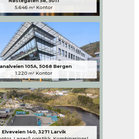
Nøstegaten 58, 5011
5.646
Kontor
m²
analveien 105A, 5068 Bergen
1.220
Kontor
m²
Elveveien 140, 3271 Larvik
tor, Lager/Logistikk, Kombinasjonslokaler