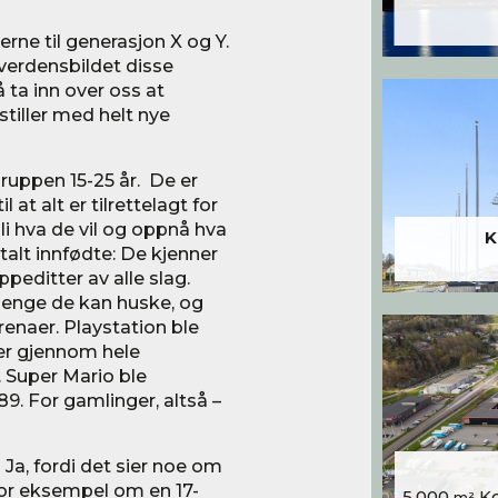
rne til generasjon X og Y.
verdensbildet disse
å ta inn over oss at
stiller med helt nye
uppen 15-25 år. De er
 at alt er tilrettelagt for
li hva de vil og oppnå hva
K
talt innfødte: De kjenner
peditter av alle slag.
 lenge de kan huske, og
renaer. Playstation ble
 her gjennom hele
. Super Mario ble
9. For gamlinger, altså –
Ja, fordi det sier noe om
for eksempel om en 17-
5.000
Kon
m²