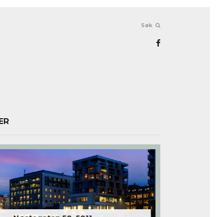
Søk
ER