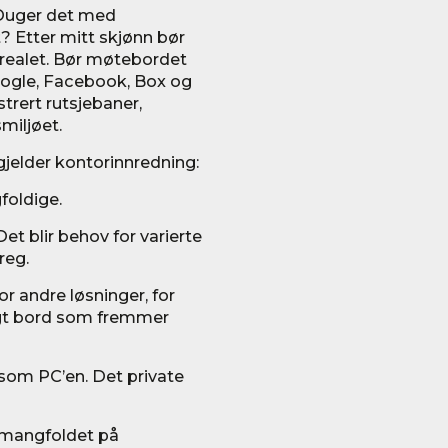
 Duger det med
tt? Etter mitt skjønn bør
arealet. Bør møtebordet
ogle, Facebook, Box og
strert rutsjebaner,
smiljøet.
gjelder kontorinnredning:
foldige.
Det blir behov for varierte
reg.
r andre løsninger, for
ngt bord som fremmer
y som PC’en. Det private
e mangfoldet på