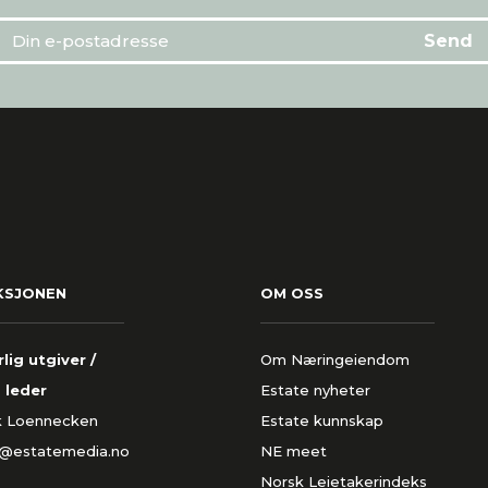
KSJONEN
OM OSS
lig utgiver /
Om Næringeiendom
 leder
Estate nyheter
k Loennecken
Estate kunnskap
k@estatemedia.no
NE meet
Norsk Leietakerindeks