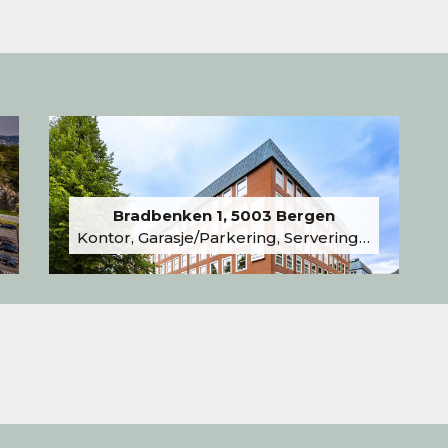
Bradbenken 1, 5003 Bergen
Kontor, Garasje/Parkering, Serveringslokale/Kantine, Undervisning/Arrangement