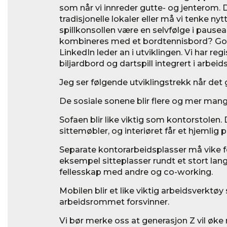
som når vi innreder gutte- og jenterom.
tradisjonelle lokaler eller må vi tenke ny
spillkonsollen være en selvfølge i pause
kombineres med et bordtennisbord? Go
LinkedIn leder an i utviklingen. Vi har regi
biljardbord og dartspill integrert i arbeid
Jeg ser følgende utviklingstrekk når det 
De sosiale sonene blir flere og mer mang
Sofaen blir like viktig som kontorstolen. 
sittemøbler, og interiøret får et hjemlig p
Separate kontorarbeidsplasser må vike fo
eksempel sitteplasser rundt et stort la
fellesskap med andre og co-working.
Mobilen blir et like viktig arbeidsverktø
arbeidsrommet forsvinner.
Vi bør merke oss at generasjon Z vil øk