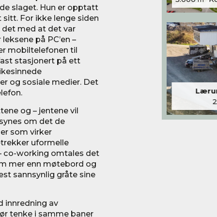
ende slaget. Hun er opptatt
sitt. For ikke lenge siden
 det med at det var
r leksene på PC’en –
er mobiltelefonen til
ast stasjonert på ett
ikesinnede
r og sosiale medier. Det
Lærum
lefon.
tene og – jentene vil
e synes om det de
er som virker
trekker uformelle
 co-working omtales det
 dem mer enn møtebord og
est sannsynlig gråte sine
d innredning av
bør tenke i samme baner