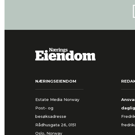
NÆRINGSEIENDOM
REDA
Estate Media Norway
Ansvar
Post- og
daglig
besøksadresse
Fredri
Rådhusgata 26, 0151
fredri
Oslo, Norway