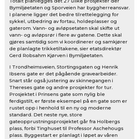
Totalt planlegges det 27 ulike prosjekter der
Bymiljøetaten og Sporveien har byggherreansvar.
I planene ligger det bedre tilrettelegging for
sykkel, utbedring av fortau, holdeplasser og
gaterom. Vann- og avløpsetaten skal skifte ut
vann- og avløpsrør i flere av gatene. Dette skal
gjøres samtidig som vi koordinerer og samkjører
de planlagte trikketiltakene, sier etatsdirektør
Gerd Robsahm Kjørven i Bymiljøetaten.
I Trondheimsveien, Stortingsgaten og Henrik
Ibsens gate er det pågående gravearbeider.
Snart står også justering av skinnegangen i
Thereses gate og andre prosjekter for tur.
Prosjektet i Prinsens gate som nylig ble
ferdigstilt, er første eksempel på en gate som er
rustet opp i henhold til en ny og moderne
standard. Det neste nye, store
gateopprustningsprosjektet går fra Holbergs
plass, forbi Tinghuset til Professor Aschehougs
plass. Byggestart er planlagt i løpet av våren