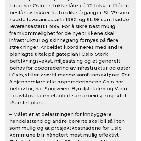
I dag har Oslo en trikkeflåte på 72 trikker. Flåten
består av trikker fra to ulike årganger: SL 79 som
hadde leveransestart i 1982, og SL 95 som hadde
leveransestart i 1999. For å sikre best mulig
fremkommelighet for de nye trikkene skal
infrastruktur og skinnegang fornyes på flere
strekninger. Arbeidet koordineres med andre
planlagte tiltak på gateplan i Oslo. Sterk
befolkningsvekst, miljøsatsing og et generelt
behov for oppgradering av infrastruktur og gater
i Oslo, stiller krav til mange samfunnsaktører. For
å gjennomføre alle oppgraderingene Oslo har
behov for, har Sporveien, Bymiljøetaten og Vann-
og avløpsetaten etablert samarbeidsprosjektet
«Samlet plan».
– Målet er at belastningen for innbyggere,
handelsstand og andre berørte skal bli så liten
som mulig og at prosjektkostnadene for Oslo
kommune blir håndtert mest mulig effektivt.