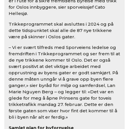
er i rute for å sikre fremtidens byreise med trikk
for Oslos innbyggere, sier sporveissjef Cato
Hellesjø.
Trikkeprogrammet skal avsluttes i 2024 og på
dette tidspunktet skal alle de 87 nye trikkene
være på skinner i Oslos gater.
– Vi er svært tilfreds med Sporveiens ledelse og
fremdriften i Trikkeprogrammet og ser frem til at
de nye trikkene kommer til Oslo. Det er også
svært positivt at det viktige arbeidet med
opprustning av byens gater er godt samkjørt. På
denne måten unngår vi å grave opp byen flere
ganger,» sier byråd for miljø og samferdsel, Lan
Marie Nguyen Berg – og legger til: «Det var en
glede for meg å åpne Prinsens gate for toveis
trikketrafikk mandag 27. februar. Dette er den
første gaten som viser hvor fint det kommer til å
bli i byen når alt er ferdig.»
Samlet plan for byfornyelse