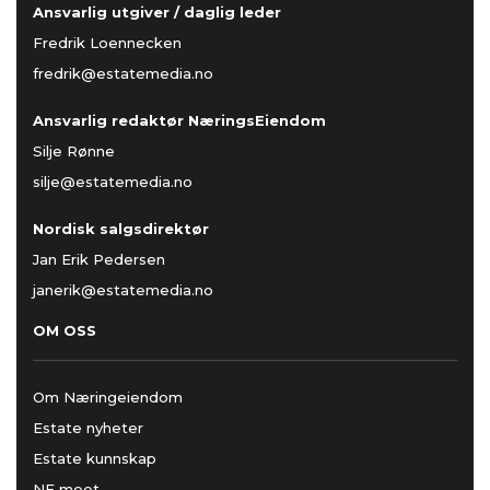
Ansvarlig utgiver / daglig leder
Fredrik Loennecken
fredrik@estatemedia.no
Ansvarlig redaktør NæringsEiendom
Silje Rønne
silje@estatemedia.no
Nordisk salgsdirektør
Jan Erik Pedersen
janerik@estatemedia.no
OM OSS
Om Næringeiendom
Estate nyheter
Estate kunnskap
NE meet