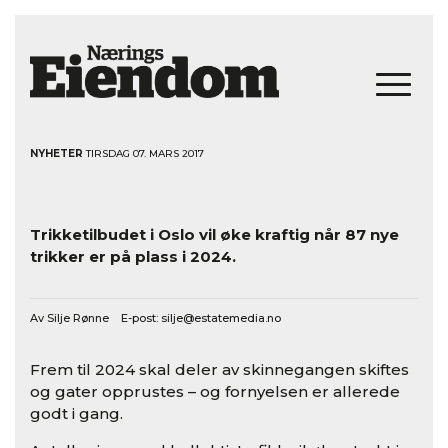
NYHETER
TIRSDAG 07. MARS 2017
Trikketilbudet i Oslo vil øke kraftig når 87 nye
trikker er på plass i 2024.
Av Silje Rønne E-post:
silje@estatemedia.no
Frem til 2024 skal deler av skinnegangen skiftes
og gater opprustes – og fornyelsen er allerede
godt i gang.