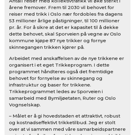
Antall reiser med kollektivtrafikk vil øke sterkt i
årene fremover. Frem til 2030 vil behovet for
reiser med trikk i Oslo nær fordobles fra dagens
53 millioner årlige påstigninger, til 100 millioner
pr. år. For å sikre at det er kapasitet til å dekke
dette behovet, skal Sporveien på vegne av Oslo
kommune kjøpe 87 nye trikker og fornye
skinnegangen trikken kjører på.
Arbeidet med anskaffelsen av de nye trikkene er
organisert i et eget Trikkeprogram. I dette
programmet håndteres også det fremtidige
behovet for fornyelse av skinnegang og
infrastruktur og baser for trikkene.
Trikkeprogrammet ledes av Sporveien i
samarbeid med Bymiljøetaten, Ruter og Oslo
Vognselskap.
– Målet er å gi hovedstaden et attraktivt, robust
og kostnadseffektivt trikketilbud. Jeg er stolt
over at vi sammen med våre samarbeidspartnere