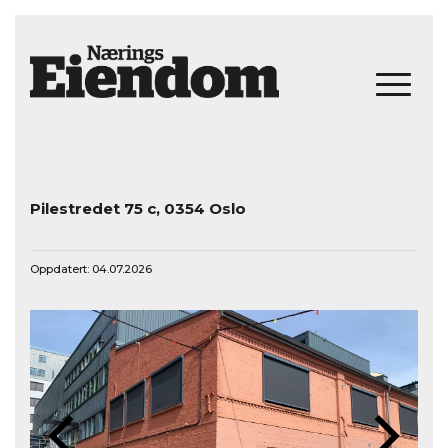
Til Leie: Bislett – Lagerlokaler til leie i Pilestredet 75C +/​- sentralt, tørt og lett tilgjengelig
Pilestredet 75 c, 0354 Oslo
Oppdatert: 04.07.2026