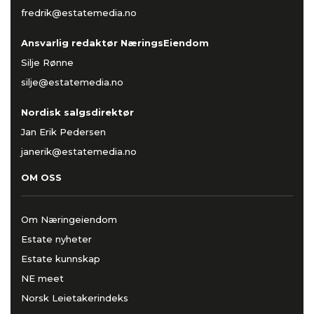
fredrik@estatemedia.no
Ansvarlig redaktør NæringsEiendom
Silje Rønne
silje@estatemedia.no
Nordisk salgsdirektør
Jan Erik Pedersen
janerik@estatemedia.no
OM OSS
Om Næringeiendom
Estate nyheter
Estate kunnskap
NE meet
Norsk Leietakerindeks