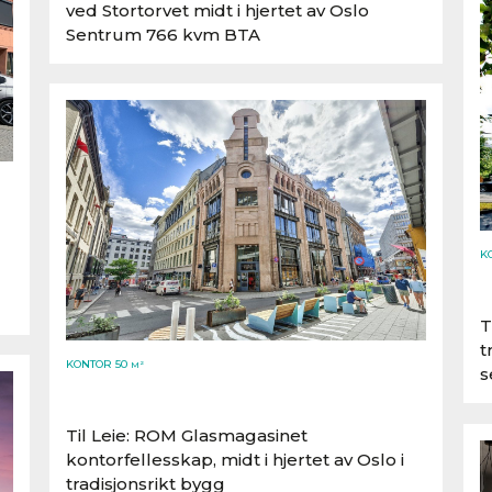
ved Stortorvet midt i hjertet av Oslo
Sentrum 766 kvm BTA
K
Drammensveien 144, 0277 Oslo
T
t
KONTOR 50
M²
s
Til Leie: ROM Glasmagasinet
kontorfellesskap, midt i hjertet av Oslo i
tradisjonsrikt bygg