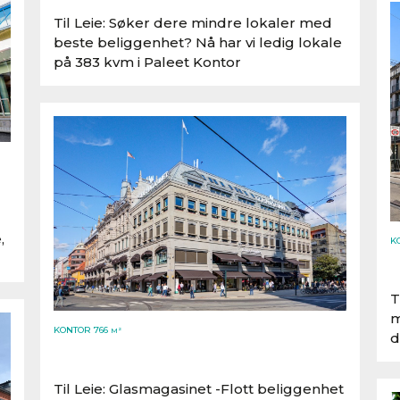
Til Leie: Søker dere mindre lokaler med
beste beliggenhet? Nå har vi ledig lokale
på 383 kvm i Paleet Kontor
,
K
T
m
KONTOR 766
M²
d
Til Leie: Glasmagasinet -Flott beliggenhet