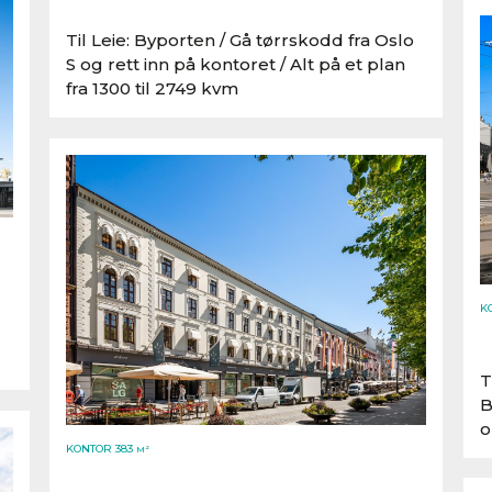
Til Leie: Byporten /​ Gå tørrskodd fra Oslo
S og rett inn på kontoret /​ Alt på et plan
fra 1300 til 2749 kvm
K
T
B
o
KONTOR 383
M²