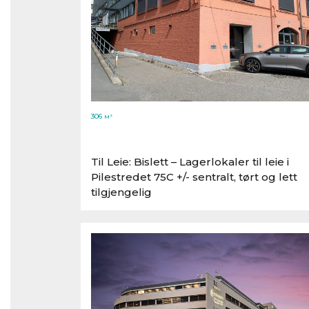
306
M²
Til Leie: Bislett – Lagerlokaler til leie i
Pilestredet 75C +/​- sentralt, tørt og lett
tilgjengelig