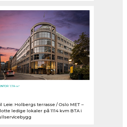
NTOR 1.114
M²
il Leie: Holbergs terrasse /​ Oslo MET –
lotte ledige lokaler på 1114 kvm BTA i
ullservicebygg