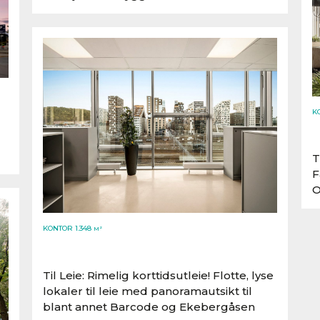
K
T
F
O
KONTOR 1.348
M²
Til Leie: Rimelig korttidsutleie! Flotte, lyse
lokaler til leie med panoramautsikt til
blant annet Barcode og Ekebergåsen