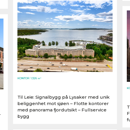
KONTOR 1.326
M²
KO
Stensberggata 25-27, 0170 Oslo
Til Leie: Signalbygg på Lysaker med unik
beliggenhet mot sjøen – Flotte kontorer
T
med panorama fjordutsikt – Fullservice
F
r
bygg
f