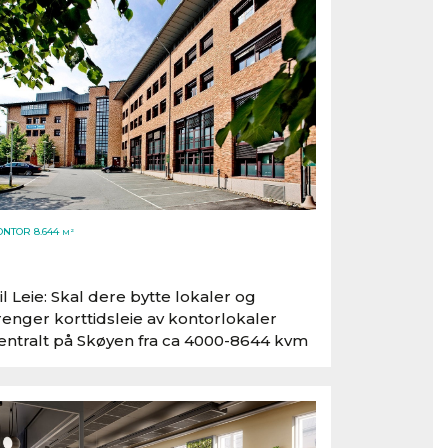
ONTOR 8.644
M²
il Leie: Skal dere bytte lokaler og
renger korttidsleie av kontorlokaler
entralt på Skøyen fra ca 4000-8644 kvm