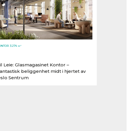
ONTOR 3.274
M²
il Leie: Glasmagasinet Kontor –
antastisk beliggenhet midt i hjertet av
slo Sentrum