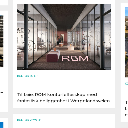
KONTOR 60
M²
K
Lensmannslia 4, 1386 Asker
 –
Til Leie: ROM kontorfellesskap med
fantastisk beliggenhet i Wergelandsveien
T
L
e
KONTOR 2.749
M²