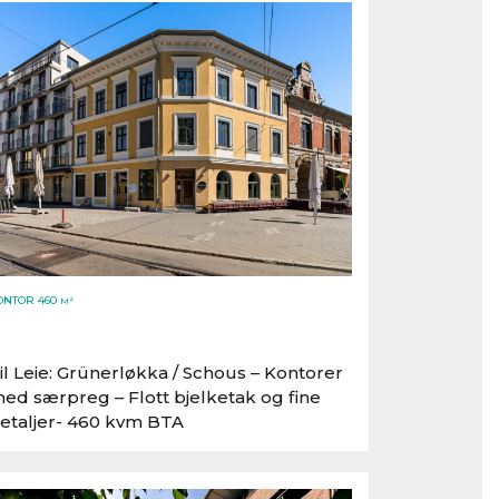
ONTOR 460
M²
il Leie: Grünerløkka /​ Schous – Kontorer
ed særpreg – Flott bjelketak og fine
etaljer- 460 kvm BTA