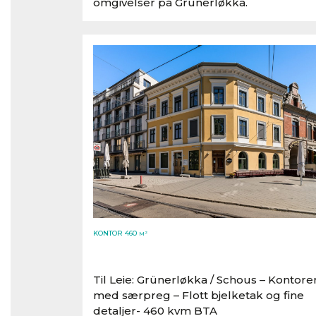
omgivelser på Grunerløkka.
KONTOR 460
M²
Til Leie: Grünerløkka /​ Schous – Kontore
med særpreg – Flott bjelketak og fine
detaljer- 460 kvm BTA