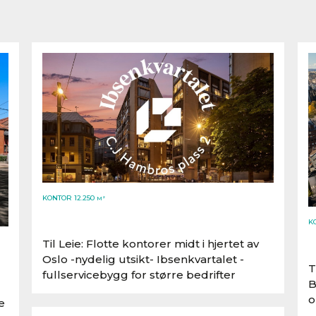
KONTOR 12.250
M²
K
Til Leie: Flotte kontorer midt i hjertet av
Oslo -nydelig utsikt- Ibsenkvartalet -
T
fullservicebygg for større bedrifter
B
o
e