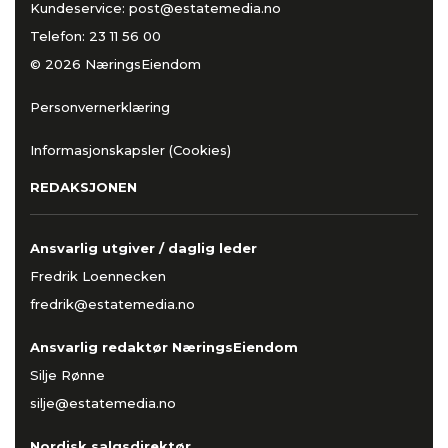
Kundeservice:
post@estatemedia.no
Telefon:
23 11 56 00
© 2026 NæringsEiendom
Personvernerklæring
Informasjonskapsler (Cookies)
REDAKSJONEN
Ansvarlig utgiver / daglig leder
Fredrik Loennecken
fredrik@estatemedia.no
Ansvarlig redaktør NæringsEiendom
Silje Rønne
silje@estatemedia.no
Nordisk salgsdirektør