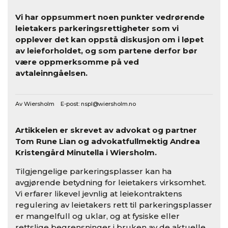
Vi har oppsummert noen punkter vedrørende
leietakers parkeringsrettigheter som vi
opplever det kan oppstå diskusjon om i løpet
av leieforholdet, og som partene derfor bør
være oppmerksomme på ved
avtaleinngåelsen.
Av Wiersholm E-post:
nspl@wiersholm.no
Artikkelen er skrevet av advokat og partner
Tom Rune Lian og advokatfullmektig Andrea
Kristengård Minutella i Wiersholm.
Tilgjengelige parkeringsplasser kan ha
avgjørende betydning for leietakers virksomhet.
Vi erfarer likevel jevnlig at leiekontraktens
regulering av leietakers rett til parkeringsplasser
er mangelfull og uklar, og at fysiske eller
rettslige begrensninger i bruken av de aktuelle