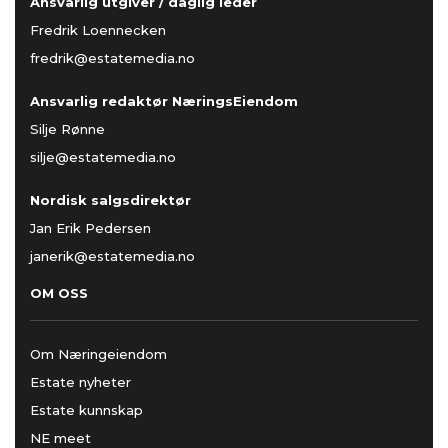
Ansvarlig utgiver / daglig leder
Fredrik Loennecken
fredrik@estatemedia.no
Ansvarlig redaktør NæringsEiendom
Silje Rønne
silje@estatemedia.no
Nordisk salgsdirektør
Jan Erik Pedersen
janerik@estatemedia.no
OM OSS
Om Næringeiendom
Estate nyheter
Estate kunnskap
NE meet