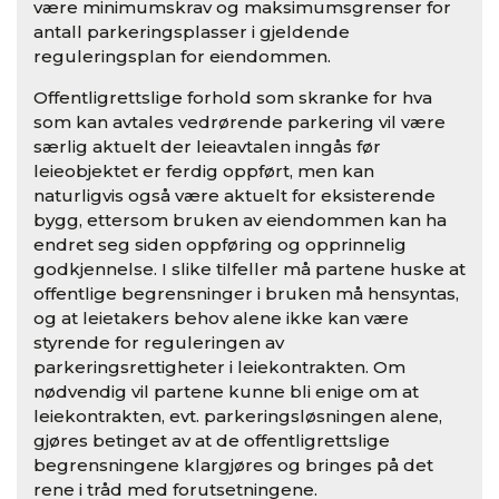
være minimumskrav og maksimumsgrenser for
antall parkeringsplasser i gjeldende
reguleringsplan for eiendommen.
Offentligrettslige forhold som skranke for hva
som kan avtales vedrørende parkering vil være
særlig aktuelt der leieavtalen inngås før
leieobjektet er ferdig oppført, men kan
naturligvis også være aktuelt for eksisterende
bygg, ettersom bruken av eiendommen kan ha
endret seg siden oppføring og opprinnelig
godkjennelse. I slike tilfeller må partene huske at
offentlige begrensninger i bruken må hensyntas,
og at leietakers behov alene ikke kan være
styrende for reguleringen av
parkeringsrettigheter i leiekontrakten. Om
nødvendig vil partene kunne bli enige om at
leiekontrakten, evt. parkeringsløsningen alene,
gjøres betinget av at de offentligrettslige
begrensningene klargjøres og bringes på det
rene i tråd med forutsetningene.