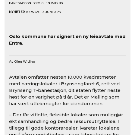
BANESTASJON. FOTO: GLEN WIDING
NYHETER
TORSDAG 13. JUNI 2024
Oslo kommune har signert en ny leieavtale med
Entra.
Av Glen Widing
Avtalen omfatter nesten 10.000 kvadratmeter
med næringslokaler i Brynsengfaret 6, rett ved
Brynseng T-banestasjon, dit etaten flytter neste
høst for en varighet på ti år. Det er Malling som
har vært utleiemegler for eiendommen.
– Der får vi flotte, fleksible lokaler som muliggjør
økt samhandling og bedre ressursutnyttelse. I
tillegg til gode kontorarealer, ivaretar lokalene
også våre spesialbehov – som laboratorium for