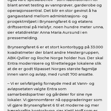
blant annet testing av vannprøver, garderobe og
operasjonssentral. Det blir en stor gevinst å ha
gangavstand mellom administrasjons- og
prosjektmiljøet i Brynsengfaret 6 og etatens
driftssentral på Helsfyr, noen hundre meter unna,
sier etatdirektør Anna Maria Aursund i en
pressemelding.
Brynsengfaret 6 er et stort kontorbygg på 33.000
kvadratmeter der blant andre Mestergruppen,
ABK-Qviller og Roche Norge holder hus. Der skal
Entra modernisere og tilrettelegge lokalene slik
at de er godt tilpasset Norges største fagmiljø
innen vann og avløp, med rundt 700 ansatte.
– Vi er selvfølgelig fornøyde med at Vann- og
avløpsetaten valgte Entra som
samarbeidspartner og gårdeier for sine nye
lokaler. Vi gjennomfører nå oppgraderinger som
vil gjøre Brynsengfaret 6 til et moderne og mer
bærekraftig kontorbygg, sier Kjetil Hoff som er