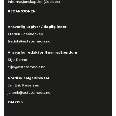
Informasjonskapsler (Cookies)
REDAKSJONEN
Ansvarlig utgiver / daglig leder
Fredrik Loennecken
fredrik@estatemedia.no
Ansvarlig redaktør NæringsEiendom
Silje Rønne
silje@estatemedia.no
Nordisk salgsdirektør
Jan Erik Pedersen
janerik@estatemedia.no
OM OSS