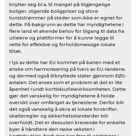
knytter seg bl.a. til mangel på tilgjengelige
boliger, stigende boligpriser og store
turiststrømmer på steder som ikke er egnet for
dette. På bakgrunn av dette har myndighetene i
flere land et økende behov for tilgang til data fra
utleiere og plattformer for å kunne legge til
rette for effektive og forholdsmessige lokale
tiltak.
I lys av dette har EU kommet på banen med et
ønske om harmonisering på tvers av EU-landene,
og dermed også tilknyttede stater gjennom EØS-
avtalen. Det anses som et problem at det er lite
åpenhet rundt korttidsutleievirksomheten. Dette
gjør det vanskelig for myndighetene å holde
oversikt over omfanget av tjenestene. Derfor blir
det også vanskelig å sikre at lokale forskrifter,
skatteregler og sikkerhetsstandarder blir
overholdt. Det er dessuten krevende for enkelte
byer å håndtere den raske veksten i
korttidsutleie, fordi den kan føre til endringer i