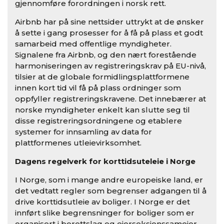
gjennomføre forordningen i norsk rett.
Airbnb har på sine nettsider uttrykt at de ønsker
å sette i gang prosesser for å få på plass et godt
samarbeid med offentlige myndigheter.
Signalene fra Airbnb, og den nært forestående
harmoniseringen av registreringskrav på EU-nivå,
tilsier at de globale formidlingsplattformene
innen kort tid vil få på plass ordninger som
oppfyller registreringskravene. Det innebærer at
norske myndigheter enkelt kan slutte seg til
disse registreringsordningene og etablere
systemer for innsamling av data for
plattformenes utleievirksomhet.
Dagens regelverk for korttidsuteleie i Norge
I Norge, som i mange andre europeiske land, er
det vedtatt regler som begrenser adgangen til å
drive korttidsutleie av boliger. I Norge er det
innført slike begrensninger for boliger som er
organisert i borettslag og eierseksjonssameier.