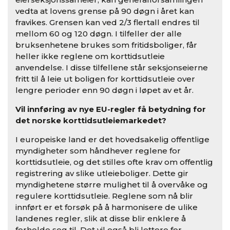
vedta at lovens grense på 90 døgn i året kan
fravikes. Grensen kan ved 2/3 flertall endres til
mellom 60 og 120 døgn. I tilfeller der alle
bruksenhetene brukes som fritidsboliger, får
heller ikke reglene om korttidsutleie
anvendelse. I disse tilfellene står seksjonseierne
fritt til å leie ut boligen for korttidsutleie over
lengre perioder enn 90 døgn i løpet av et år.
Vil innføring av nye EU-regler få betydning for
det norske korttidsutleiemarkedet?
I europeiske land er det hovedsakelig offentlige
myndigheter som håndhever reglene for
korttidsutleie, og det stilles ofte krav om offentlig
registrering av slike utleieboliger. Dette gir
myndighetene større mulighet til å overvåke og
regulere korttidsutleie. Reglene som nå blir
innført er et forsøk på å harmonisere de ulike
landenes regler, slik at disse blir enklere å
forholde seg til. Det vil også bli lettere for