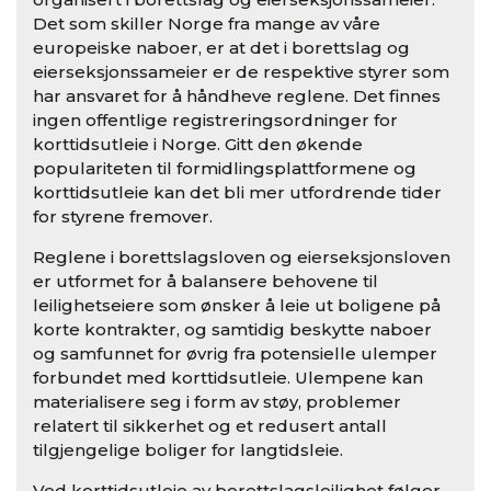
Det som skiller Norge fra mange av våre
europeiske naboer, er at det i borettslag og
eierseksjonssameier er de respektive styrer som
har ansvaret for å håndheve reglene. Det finnes
ingen offentlige registreringsordninger for
korttidsutleie i Norge. Gitt den økende
populariteten til formidlingsplattformene og
korttidsutleie kan det bli mer utfordrende tider
for styrene fremover.
Reglene i borettslagsloven og eierseksjonsloven
er utformet for å balansere behovene til
leilighetseiere som ønsker å leie ut boligene på
korte kontrakter, og samtidig beskytte naboer
og samfunnet for øvrig fra potensielle ulemper
forbundet med korttidsutleie. Ulempene kan
materialisere seg i form av støy, problemer
relatert til sikkerhet og et redusert antall
tilgjengelige boliger for langtidsleie.
Ved korttidsutleie av borettslagsleilighet følger