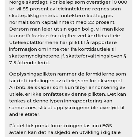
Norge skattlagt. For beløp som overstiger 10 000
kr, vil 85 prosent av leieinntektene regnes som
skattepliktig inntekt. Inntekten skattlegges
normalt som kapitalinntekt med 22 prosent.
Dersom man leier ut sin egen bolig, vil man ikke
kunne få fradrag for utgifter ved korttidsutleie.
Uteleieplattformene har plikt til å rapportere
informasjon om inntekter fra korttidsutleie til
skattemyndighetene, jf. skatteforvaltningsloven §
7-5 åttende ledd.
Opplysningsplikten rammer de formidlerne som
tar del i betalingen av utleie, som for eksempel
Airbnb. Selskaper som kun tilbyr annonsering av
utleie, er ikke omfattet av denne plikten. Det kan
tenkes at denne typen innrapportering kan
samordnes, slik at opplysningene blir overført til
andre etater.
På det tidspunkt forordningen tas inn i EØS-
avtalen kan det ha skjedd en utvikling i digitale