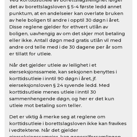
det av borettslagsloven § 5-4 første ledd annet
punktum, at en andelseier kan overlate bruken
av hele boligen til andre i opptil 30 døgn i året.
Disse reglene gjelder for ethvert utlån av
boligen, uavhengig av om det skjer mot betaling
eller ikke. Antall døgn med gratis utlån vil med
andre ord telle med i de 30 dagene per år som
er tillatt for utleie.
Når det gjelder utleie av leilighet i et
eierseksjonssameie, kan seksjonen benyttes i
korttidsutleie i inntil 90 døgn i året, jf.
eierseksjonsloven § 24 syvende ledd. Med
korttidsutleie menes utleie i inntil 30
sammenhengende døgn, og her er det kun
utleie mot betaling som teller.
Det er viktig å merke seg at reglene om
korttidsutleie i borettslagsloven ikke kan fravikes
i vedtektene. Når det gjelder
eierseksjonssameier, kan generalforsamlingen