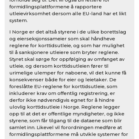
formidlingsplattformene å rapportere
utleievirksomhet dersom alle EU-land har et likt
system.
I Norge er det altså styrene i de ulike borettslag
og eierseksjonssameier som skal håndheve
reglene for korttidsutleie, og som har mulighet
til å sanksjonere utleiere som bryter reglene.
Styret skal sørge for oppfølging av omfanget av
utleie, og dersom korttidsutleien fører til
urimelige ulemper for naboene, vil det kunne få
konsekvenser både for eier og leietaker. De
foreslåtte EU-reglene for korttidsutleie, som
inkluderer krav om offentlig registrering, er
derfor ikke nødvendigvis egnet for å hindre
ulovlig korttidsutleie i Norge. Reglene legger
opp til at det er offentlige myndigheter, og ikke
styrene, som får tilgang til de dataene som blir
samlet inn. Likevel vil forordningen medføre at
formidlingsplattformene må utvikle systemer for