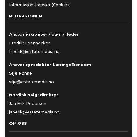
Informasjonskapsler (Cookies)
REDAKSJONEN
Ansvarlig utgiver / daglig leder
Fredrik Loennecken
fredrik@estatemedia.no
Ansvarlig redaktør NæringsEiendom
Silje Rønne
silje@estatemedia.no
Nordisk salgsdirektør
Jan Erik Pedersen
janerik@estatemedia.no
OM OSS