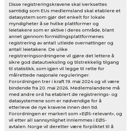
Disse registreringskravene skal iverksettes
samtidig som EUs medlemsland skal etablere et
datasystem som gjør det enkelt for lokale
myndigheter å se hvilke plattformer og
leietakere som er aktive i deres område, blant
annet gjennom formidlingsplattformenes
registrering av antall utleide overnattinger og
antall leietakere. De ulike
registreringsordningene vil gjøre det lettere å
sikre god datautveksling og tilstrekkelig tilgang
til statistikk, som igjen vil legge til rette for
målrettede nasjonale reguleringer.
Forordningen trer i kraft 19. mai 2024 og vil være
bindende fra 20. mai 2026. Medlemslandene må
med andre ord ha etablert de registrerings- og
datasystemene som er nødvendige for å
etterleve de nye kravene innen den tid.
Forordningen er markert som «EØS-relevant», og
vil etter all sannsynlighet innlemmes i EØS-
avtalen. Norge vil deretter være forpliktet til å