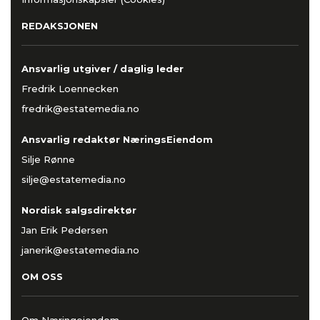
REDAKSJONEN
Ansvarlig utgiver / daglig leder
Fredrik Loennecken
fredrik@estatemedia.no
Ansvarlig redaktør NæringsEiendom
Silje Rønne
silje@estatemedia.no
Nordisk salgsdirektør
Jan Erik Pedersen
janerik@estatemedia.no
OM OSS
Om Næringeiendom