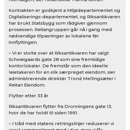
Kontrakten er godkjent a Miljødepartementet og
Digitaliserings-departementet, og Riksantikvaren
har brukt Statsbygg som rådgiver gjennom
prosessen. Reitangruppen går nå i gang med
nødvendige tilpasninger av lokalene før
innflyttingen.
– Vi er stolte over at Riksantikvaren har valgt
Schweigaards gate 28 som sine fremtidige
kontorlokaler. De fremstår som den ideelle
leietakeren for en slik særpreget eiendom, sier
administrerende direktør Trond Mellingsæter i
Reitan Eiendom.
Flytter etter 33 år
Riksantikvaren flytter fra Dronningens gate 13,
hvor de har holdt til siden 1991.
– I tråd med statens retningslinjer reduserer vi
areal sammenlignet med i dag, men vi får