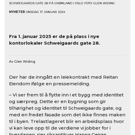
SCHWEIGAARDS GATE 28 PÅ GRØNLAND I OSLO. FOTO: GLEN WIDING
NYHETER
ONSDAG 17. JANUAR 2024
Fra 1. januar 2025 er de på plass i nye
kontorlokaler Schweigaards gate 28.
Av Glen Widing
Der har de inngått en leiekontrakt med Reitan
Eiendom ifølge en pressemelding.
– Vi ser frem til å flytte inn i et bygg med identitet
og særpreg. Dette er en bygning som gir
tilhørighet og identitet til Schweigaards gate, og
med en fredet fasade som det ikke finnes maken
til i byen. Trelastlageret blir en arbeidsplass hvor
vi kan leve opp til de verdiene vi jobber for i
hverdagen, sier riksantikvar Hanna Geiran.