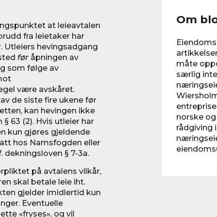
Om bl
angspunktet at leieavtalen
rudd fra leietaker har
Eiendomsbr
r. Utleiers hevingsadgang
artikkelser
 sted
før
åpningen av
måte oppd
ng som følge av
særlig int
mot
næringsei
egel være avskåret.
Wiersholm
av de siste fire ukene før
entreprisea
etten, kan hevingen ikke
norske og 
§ 63 (2). Hvis utleier har
rådgiving 
den kun gjøres gjeldende
næringsei
att hos Namsfogden eller
eiendomsut
f. dekningsloven § 7-3a.
pliktet på avtalens vilkår,
n skal betale leie iht.
ten gjelder imidlertid kun
nger. Eventuelle
ette «fryses», og vil