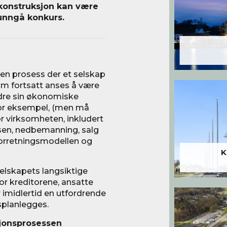
ekonstruksjon kan være
 unngå konkurs.
en prosess der et selskap
 fortsatt anses å være
edre sin økonomiske
for eksempel, (men må
or virksomheten, inkludert
elsen, nedbemanning, salg
i forretningsmodellen og
K
elskapets langsiktige
or kreditorene, ansatte
 imidlertid en utfordrende
splanlegges.
jonsprosessen