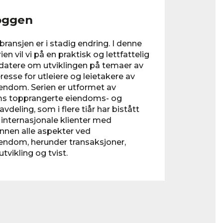
oggen
ansjen er i stadig endring. I denne
ien vil vi på en praktisk og lettfattelig
atere om utviklingen på temaer av
eresse for utleiere og leietakere av
endom. Serien er utformet av
s topprangerte eiendoms- og
vdeling, som i flere tiår har bistått
internasjonale klienter med
innen alle aspekter ved
endom, herunder transaksjoner,
vikling og tvist.