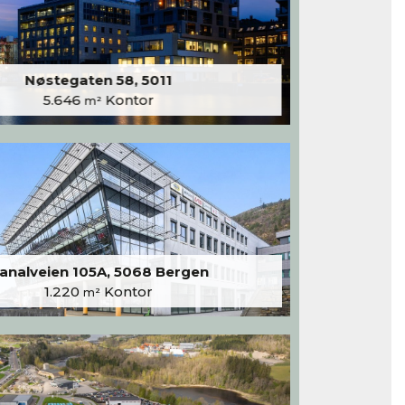
Nøstegaten 58, 5011
5.646
Kontor
m²
analveien 105A, 5068 Bergen
1.220
Kontor
m²