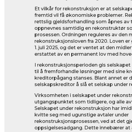
Et vilkår for rekonstruksjon er at selskap
fremtid vil få økonomiske problemer. Re
rettslig gjeldsforhandling som åpnes av 
oppnevnes samtidig en rekonstruktør som
prosessen. Ordningen reguleres av den m
rekonstruksjonsloven fra 2020. Loven er gi
1. juli 2025, og det er ventet at den midlert
erstattet av en permanent lov med hov
I rekonstruksjonsperioden gis selskapet
til å fremforhandle løsninger med sine kr
kreditorpågang stanses. Blant annet er d
selskapskreditor å slå et selskap under 
Virksomheten i selskapet under rekonstru
utgangspunktet som tidligere, og alle avt
Selskapet under rekonstruksjon har imidle
kvitte seg med ugunstige avtaler under
rekonstruksjonsprosessen, ved at det gj
oppsigelsesadgang. Dette innebærer at 