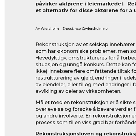
påvirker aktørene i leiemarkedet. R
et alternativ for disse aktørene for å
Av Wiersholm E-post:
nspl@wiersholm.no
Rekonstruksjon av et selskap innebærer 
som har økonomiske problemer, men som
«levedyktig», omstruktureres for å forb
situasjon og unngå konkurs. Dette kan 
ikke), innebære flere omfattende tiltak f
restrukturering av gjeld, endringer i led
av eiendeler, eller til og med endringer 
avvikling av deler av virksomheten.
Målet med en rekonstruksjon er å sikre s
overlevelse og forsøke å bevare verdier f
og andre involverte. En rekonstruksjon er
prosess som til en viss grad bør forhånd
Rekonstruksjonsloven og rekonstruks