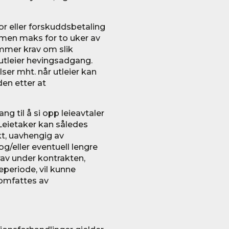
or eller forskuddsbetaling
, men maks for to uker av
mmer krav om slik
 utleier hevingsadgang.
er mht. når utleier kan
den etter at
g til å si opp leieavtaler
 Leietaker kan således
kt, uavhengig av
g/eller eventuell lengre
rav under kontrakten,
ieperiode, vil kunne
 omfattes av