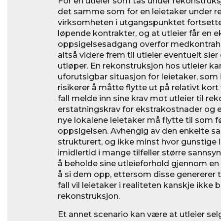
For en utleier som tas under rekonstruks
det samme som for en leietaker under re
virksomheten i utgangspunktet fortsette
løpende kontrakter, og at utleier får en 
oppsigelsesadgang overfor medkontrahen
altså videre frem til utleier eventuelt sie
utløper. En rekonstruksjon hos utleier k
uforutsigbar situasjon for leietaker, som
risikerer å måtte flytte ut på relativt kort
fall melde inn sine krav mot utleier til r
erstatningskrav for ekstrakostnader og ev
nye lokalene leietaker må flytte til som f
oppsigelsen. Avhengig av den enkelte sak
strukturert, og ikke minst hvor gunstige l
imidlertid i mange tilfeller større sannsyn
å beholde sine utleieforhold gjennom en 
å si dem opp, ettersom disse genererer ti
fall vil leietaker i realiteten kanskje ikke b
rekonstruksjon.
Et annet scenario kan være at utleier se