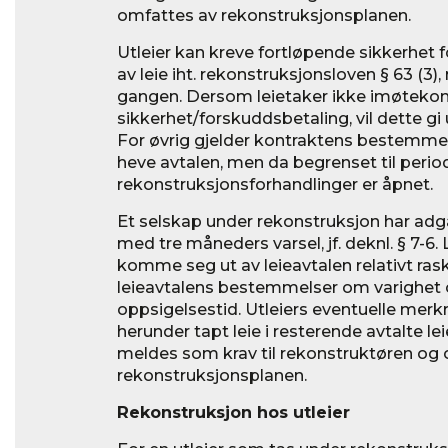
omfattes av rekonstruksjonsplanen.
Utleier kan kreve fortløpende sikkerhet f
av leie iht. rekonstruksjonsloven § 63 (3)
gangen. Dersom leietaker ikke imøteko
sikkerhet/forskuddsbetaling, vil dette gi
For øvrig gjelder kontraktens bestemmels
heve avtalen, men da begrenset til perio
rekonstruksjonsforhandlinger er åpnet.
Et selskap under rekonstruksjon har adgan
med tre måneders varsel, jf. deknl. § 7-6.
komme seg ut av leieavtalen relativt ras
leieavtalens bestemmelser om varighet o
oppsigelsestid. Utleiers eventuelle merk
herunder tapt leie i resterende avtalte le
meldes som krav til rekonstruktøren og
rekonstruksjonsplanen.
Rekonstruksjon hos utleier