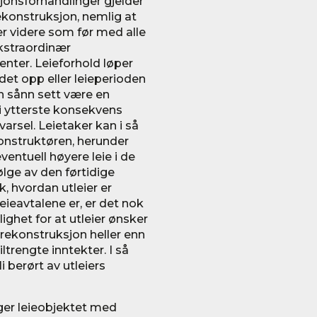
jonsforhandlinger gjelder
konstruksjon, nemlig at
r videre som før med alle
ekstraordinær
ter. Leieforhold løper
r det opp eller leieperioden
an sånn sett være en
 i ytterste konsekvens
 varsel. Leietaker kan i så
ekonstruktøren, herunder
entuell høyere leie i de
ølge av den førtidige
, hvordan utleier er
eieavtalene er, er det nok
lighet for at utleier ønsker
rekonstruksjon heller enn
ltrengte inntekter. I så
li berørt av utleiers
lger leieobjektet med