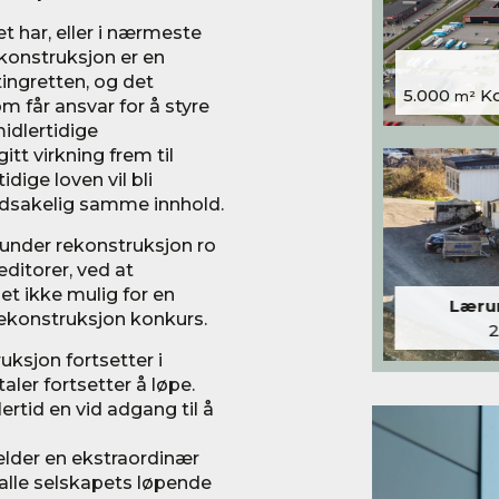
et har, eller i nærmeste
konstruksjon er en
tingretten, og det
5.000
Kon
m²
 får ansvar for å styre
idlertidige
tt virkning frem til
idige loven vil bli
edsakelig samme innhold.
 under rekonstruksjon ro
editorer, ved at
et ikke mulig for en
Lærum
rekonstruksjon konkurs.
ksjon fortsetter i
aler fortsetter å løpe.
rtid en vid adgang til å
elder en ekstraordinær
alle selskapets løpende