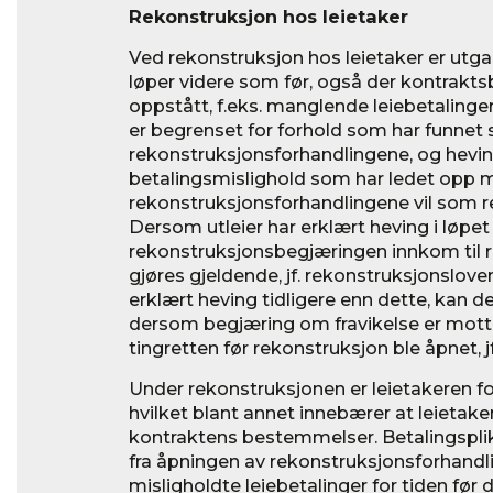
Rekonstruksjon hos leietaker
Ved rekonstruksjon hos leietaker er utg
løper videre som før, også der kontraktsb
oppstått, f.eks. manglende leiebetalinge
er begrenset for forhold som har funnet
rekonstruksjonsforhandlingene, og hevi
betalingsmislighold som har ledet opp 
rekonstruksjonsforhandlingene vil som r
Dersom utleier har erklært heving i løpet 
rekonstruksjonsbegjæringen innkom til r
gjøres gjeldende, jf. rekonstruksjonsloven 
erklært heving tidligere enn dette, kan 
dersom begjæring om fravikelse er mott
tingretten før rekonstruksjon ble åpnet, j
Under rekonstruksjonen er leietakeren for
hvilket blant annet innebærer at leietakere
kontraktens bestemmelser. Betalingsplik
fra åpningen av rekonstruksjonsforhandli
misligholdte leiebetalinger for tiden før d