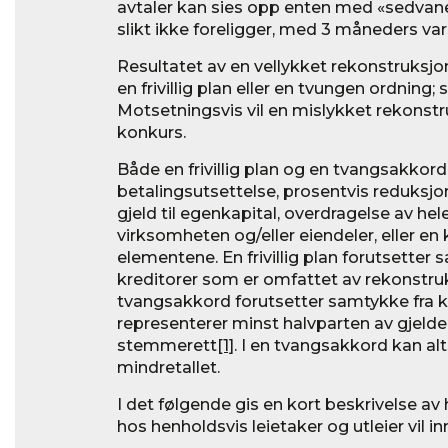
avtaler kan sies opp enten med «sedvanem
slikt ikke foreligger, med 3 måneders var
Resultatet av en vellykket rekonstruksjo
en frivillig plan eller en tvungen ordning
Motsetningsvis vil en mislykket rekonstr
konkurs.
Både en frivillig plan og en tvangsakkord
betalingsutsettelse, prosentvis reduksjo
gjeld til egenkapital, overdragelse av hele
virksomheten og/eller eiendeler, eller e
elementene. En frivillig plan forutsetter
kreditorer som er omfattet av rekonstru
tvangsakkord forutsetter samtykke fra 
representerer minst halvparten av gjeld
stemmerett
[1]
. I en tvangsakkord kan alts
mindretallet.
I det følgende gis en kort beskrivelse av
hos henholdsvis leietaker og utleier vil i