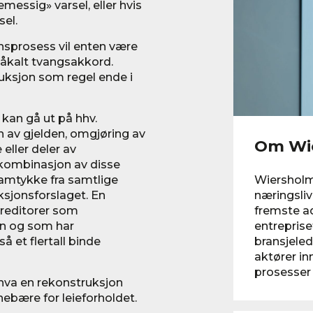
essig» varsel, eller hvis
sel.
nsprosess vil enten være
; såkalt tvangsakkord.
uksjon som regel ende i
 kan gå ut på hhv.
n av gjelden, omgjøring av
Om Wi
 eller deler av
n kombinasjon av disse
Wiersholm 
 samtykke fra samtlige
næringsliv
ksjonsforslaget. En
fremste a
kreditorer som
entreprise
en og som har
bransjeled
å et flertall binde
aktører in
prosesser 
 hva en rekonstruksjon
nnebære for leieforholdet.