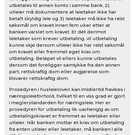
utbetales til annen konto i samme bank, 2)
utleier må dokumentere at leietaker ikke har
betalt skyldig leie og 3) leietaker må ikke ha reist
søksmål om kravet innen fem uker etter at
banken varslet om kravet. Er det derimot
leietaker som krever utbetaling, vil utbetaling
kunne skje dersom utleier ikke har reist søksmål
om kravet eller fremmet eget krav om
utbetaling. Beløpet vil ellers kunne utbetales
dersom det foreligger samtykke fra den annen
part, rettskraftig dom eller avgjørelse som
tilsvarer rettskraftig dom.
Prosedyren i husleieloven kan imidlertid fravikes i
næringsleieforhold, hvilket til en viss grad er gjort
i meglerstandarden for næringsleie. Her er
prosedyren for utbetaling lik uavhengig av om
utbetalingskravet er fremmet av leietaker eller
utleier. Når banken mottar et krav om utbetaling
fra enten utleier eller leietaker, må banken i alle