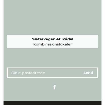
Sætervegen 4t, Rådal
Kombinasjonslokaler