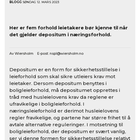
BLOGG
SØNDAG 12. MARS 2023
Her er fem forhold leietakere bør kjenne til når
det gjelder depositum i næringsforhold.
Av Wiersholm E-post:
nspl@wiersholm.no
Depositum er en form for sikkerhetsstillelse i
leieforhold som skal sikre utleiers krav mot
leietaker. Dersom depositum benyttes i
boligleieforhold, må depositumet opprettes i
tråd med husleielovens krav da reglene er
ufravikelige i boligleieforhold. I
næringsleieforhold er derimot husleielovens
regler fravikelige, og partene har større frihet til å
avtale alternative reguleringer. I motsetning til
boligleieforhold, der depositum er svært vanlig,
ser vi denne formen for sikkerhetsstillelse relativt