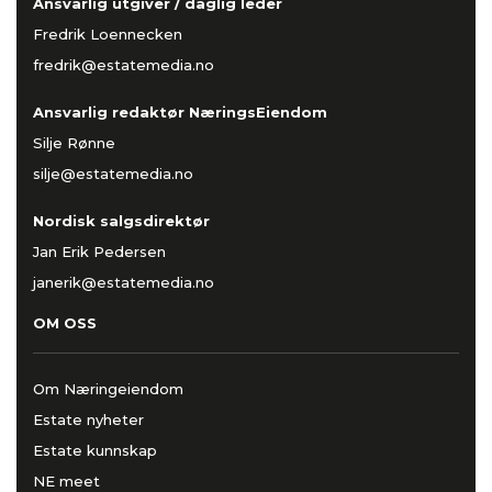
Ansvarlig utgiver / daglig leder
Fredrik Loennecken
fredrik@estatemedia.no
Ansvarlig redaktør NæringsEiendom
Silje Rønne
silje@estatemedia.no
Nordisk salgsdirektør
Jan Erik Pedersen
janerik@estatemedia.no
OM OSS
Om Næringeiendom
Estate nyheter
Estate kunnskap
NE meet