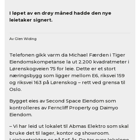
Leide ut 2.200 kvm i Lørenskogveien 75
I løpet av en drøy måned hadde den nye
leietaker signert.
Av Glen Widing
Telefonen gikk varm da Michael Færden i Tiger
Eiendomskompetanse la ut 2.200 kvadratmeter i
Lørenskogveien 75 for leie. Dette er et stort
næringsbygg som ligger mellom E6, riksvei 159
og riksvei 163 på Lørenskog – rett ved grensa til
Oslo.
Bygget eies av Second Space Eiendom som
kontrolleres av Ferncliff Property og Daimyo
Eiendom.
– Vi har leid ut lokalet til Abmas Elektro som skal
bruke det til lager, kontor og showroom.
Leiekontrakten er på 5+5 år. De tar over lokalene