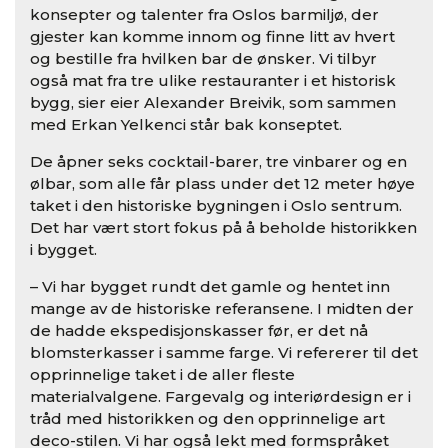
konsepter og talenter fra Oslos barmiljø, der
gjester kan komme innom og finne litt av hvert
og bestille fra hvilken bar de ønsker. Vi tilbyr
også mat fra tre ulike restauranter i et historisk
bygg, sier eier Alexander Breivik, som sammen
med Erkan Yelkenci står bak konseptet.
De åpner seks cocktail-barer, tre vinbarer og en
ølbar, som alle får plass under det 12 meter høye
taket i den historiske bygningen i Oslo sentrum.
Det har vært stort fokus på å beholde historikken
i bygget.
– Vi har bygget rundt det gamle og hentet inn
mange av de historiske referansene. I midten der
de hadde ekspedisjonskasser før, er det nå
blomsterkasser i samme farge. Vi refererer til det
opprinnelige taket i de aller fleste
materialvalgene. Fargevalg og interiørdesign er i
tråd med historikken og den opprinnelige art
deco-stilen. Vi har også lekt med formspråket