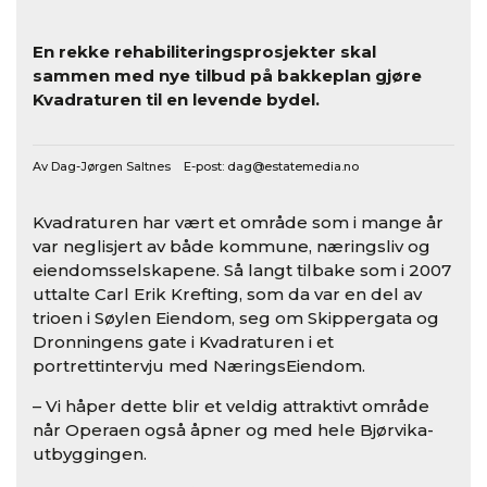
En rekke rehabiliteringsprosjekter skal
sammen med nye tilbud på bakkeplan gjøre
Kvadraturen til en levende bydel.
Av Dag-Jørgen Saltnes E-post:
dag@estatemedia.no
Kvadraturen har vært et område som i mange år
var neglisjert av både kommune, næringsliv og
eiendomsselskapene. Så langt tilbake som i 2007
uttalte Carl Erik Krefting, som da var en del av
trioen i Søylen Eiendom, seg om Skippergata og
Dronningens gate i Kvadraturen i et
portrettintervju med NæringsEiendom.
– Vi håper dette blir et veldig attraktivt område
når Operaen også åpner og med hele Bjørvika-
utbyggingen.