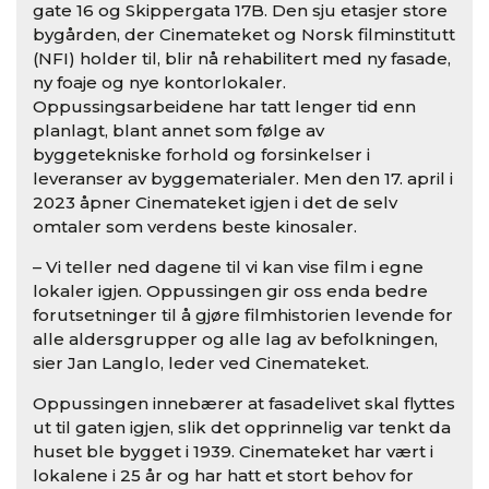
gate 16 og Skippergata 17B. Den sju etasjer store
bygården, der Cinemateket og Norsk filminstitutt
(NFI) holder til, blir nå rehabilitert med ny fasade,
ny foaje og nye kontorlokaler.
Oppussingsarbeidene har tatt lenger tid enn
planlagt, blant annet som følge av
byggetekniske forhold og forsinkelser i
leveranser av byggematerialer. Men den 17. april i
2023 åpner Cinemateket igjen i det de selv
omtaler som verdens beste kinosaler.
– Vi teller ned dagene til vi kan vise film i egne
lokaler igjen. Oppussingen gir oss enda bedre
forutsetninger til å gjøre filmhistorien levende for
alle aldersgrupper og alle lag av befolkningen,
sier Jan Langlo, leder ved Cinemateket.
Oppussingen innebærer at fasadelivet skal flyttes
ut til gaten igjen, slik det opprinnelig var tenkt da
huset ble bygget i 1939. Cinemateket har vært i
lokalene i 25 år og har hatt et stort behov for