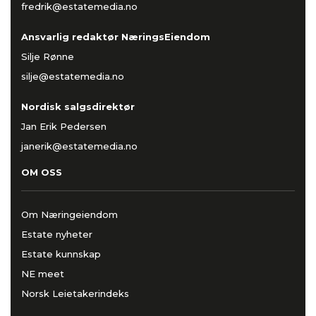
fredrik@estatemedia.no
Ansvarlig redaktør NæringsEiendom
Silje Rønne
silje@estatemedia.no
Nordisk salgsdirektør
Jan Erik Pedersen
janerik@estatemedia.no
OM OSS
Om Næringeiendom
Estate nyheter
Estate kunnskap
NE meet
Norsk Leietakerindeks