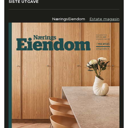
SISTE UTGAVE
NæringsEiendom
Estate magasin