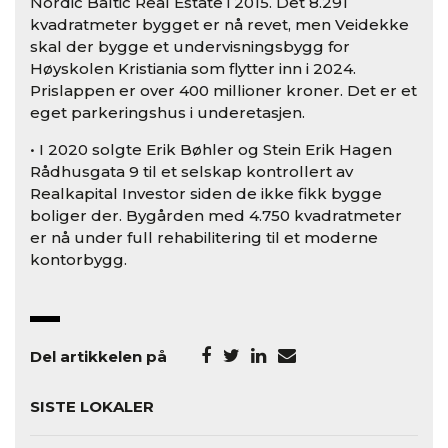
Nordic Baltic Real Estate i 2015. Det 8.291
kvadratmeter bygget er nå revet, men Veidekke
skal der bygge et undervisningsbygg for
Høyskolen Kristiania som flytter inn i 2024.
Prislappen er over 400 millioner kroner. Det er et
eget parkeringshus i underetasjen.
• I 2020 solgte Erik Bøhler og Stein Erik Hagen
Rådhusgata 9 til et selskap kontrollert av
Realkapital Investor siden de ikke fikk bygge
boliger der. Bygården med 4.750 kvadratmeter
er nå under full rehabilitering til et moderne
kontorbygg.
Del artikkelen på
SISTE LOKALER