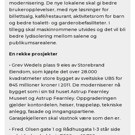
modernisering. De nye lokalene skal gi bedre
brukeropplevelser, med nye løsninger for
billettsalg, kafé/restaurant, aktivitetsrom for barn
og bedre toalett- og garderobefasiliteter. I
tillegg skal maskinrommene utvides og det vil bli
bedre lydisolering mellom salene og
publikumsarealene.
En rekke prosjekter
• Grev Wedels plass 9 eies av Storebrand
Eiendom, som kjøpte det over 28.000
kvadratmeter store bygget av sveitsiske UBS for
845 millioner kroner i 2011. De moderniserer nå
bygget som i sin tid huset Astrup Fearnley
Museet og Astrup Fearnley. Oppgraderingen
gjelder kontordelen, heiser, trappeløp, tekniske
anlegg, fasade og inngangspartiene.
Garasjekjelleren skal visstnok være som den er.
• Fred. Olsen gate 1 og Rådhusgata 1-3 står side