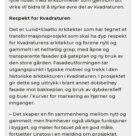
fylle huset med virksomheter som gjennom sitt
virke vil bidra til å styrke øvre del av Kvadraturen.
Respekt for Kvadraturen
Det er Lund+Slaatto Arkitekter som har tegnet et
transformasjonsprosjekt som skal ha dyp respekt
for Kvadraturens arkitektur og forene nytt og
gammelt i et helhetlig grep, med åpne og
transparente fasader på gateplan og ny bruk av
den store gården. Fasadeutformingen tar
utgangspunkt i typiske motiver og trekk i den
historiske arkitekturen i Kvadraturen. I prosjektet
gir dette seg uttrykk i blant annet dobbelhøy
fasade mot bakkeplan, og bruk av dybderelieff
og buer / kurver for markering av hjørner og
innganger.
– Det skaper en fin sammenheng mellom nytt og
gammelt, men fremhever også viktige funksjoner
i bygget, og møter fortauet på en god måte,
fortsetter Linstow i en melding om prosjektet.