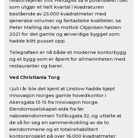
nivåforskjeller inni. Heldigvis så vi potensialet i det
som utgjør et helt kvartal i Kvadraturen
bestående av 25.000 kvadratmeter med
sjenerøse volumer og fantastiske kvaliteter, sa
Peter Malling da han mottok Cityprisen høsten
2021 for det gamle og ærverdige bygget som
hadde blitt pusset opp.
Telegrafaen er nå både et moderne kontorbygg
og et bygg som er åpent for allmennheten med
restauranter og barer.
Ved Christiania Torg
I juli i år ble det kjent at Linstow hadde kjøpt
Innovasjon Norges gamle hovedkontor i
Akersgata 13-15 fra Innovasjon Norge.
Eiendomsselskapet eide fra før
naboeiendommen Tollbugata 32, og uttalte at
de så for seg en sammenkobling av de to
eiendommene og et totalrehabilitert
kontorprosjekt på over 16.000 kvadratmeter.