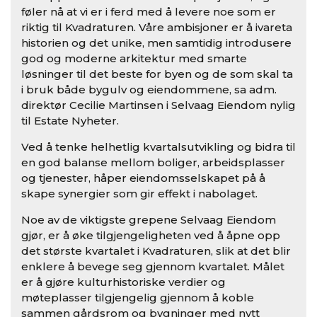
føler nå at vi er i ferd med å levere noe som er
riktig til Kvadraturen. Våre ambisjoner er å ivareta
historien og det unike, men samtidig introdusere
god og moderne arkitektur med smarte
løsninger til det beste for byen og de som skal ta
i bruk både bygulv og eiendommene, sa adm.
direktør Cecilie Martinsen i Selvaag Eiendom nylig
til Estate Nyheter.
Ved å tenke helhetlig kvartalsutvikling og bidra til
en god balanse mellom boliger, arbeidsplasser
og tjenester, håper eiendomsselskapet på å
skape synergier som gir effekt i nabolaget.
Noe av de viktigste grepene Selvaag Eiendom
gjør, er å øke tilgjengeligheten ved å åpne opp
det største kvartalet i Kvadraturen, slik at det blir
enklere å bevege seg gjennom kvartalet. Målet
er å gjøre kulturhistoriske verdier og
møteplasser tilgjengelig gjennom å koble
sammen gårdsrom og bygninger med nytt