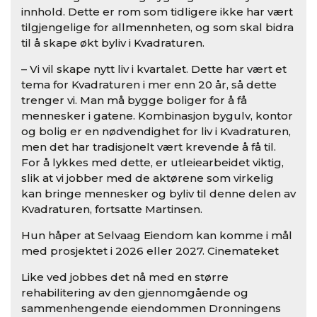
innhold. Dette er rom som tidligere ikke har vært
tilgjengelige for allmennheten, og som skal bidra
til å skape økt byliv i Kvadraturen.
– Vi vil skape nytt liv i kvartalet. Dette har vært et
tema for Kvadraturen i mer enn 20 år, så dette
trenger vi. Man må bygge boliger for å få
mennesker i gatene. Kombinasjon bygulv, kontor
og bolig er en nødvendighet for liv i Kvadraturen,
men det har tradisjonelt vært krevende å få til.
For å lykkes med dette, er utleiearbeidet viktig,
slik at vi jobber med de aktørene som virkelig
kan bringe mennesker og byliv til denne delen av
Kvadraturen, fortsatte Martinsen.
Hun håper at Selvaag Eiendom kan komme i mål
med prosjektet i 2026 eller 2027. Cinemateket
Like ved jobbes det nå med en større
rehabilitering av den gjennomgående og
sammenhengende eiendommen Dronningens