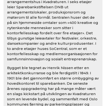
arrangementshus i Kvadraturen. I seks etasjer
leier Sparebankstiftelsen DNB ut
arrangementslokaler, produksjonsrom og
møterom til alle formål. Sentralen huser det de
på sin hjemmeside omtaler som «400 kreative og
nytenkende mennesker som sitter i
kontorfellesskap fordelt over fire etasjer». Det
tilbys gunstige leieavtaler for festivaler, orkestre,
dansekompanier og andre kulturprodusenter. I
to andre etasjer huses SoCentral, som er et
kontorfellesskap og medlemsorganisasjonen for
samfunnsinnovasjon og sosialt entreprenørskap.
Bygget ble tegnet av Henrik Nissen etter en
arkitektkonkurranse og ble ferdigstilt i 1849. I
1901 ble det gjennomført en større ombygging av
hovedkontoret til sparebanken. De seneste
årenes oppgradering har på mange måter vært
en slags kickstart på utviklingen av Kvadraturen
som en levende bydel, og sammenfalt med Oslo
kommunes fjerning av parkeringsplasser og