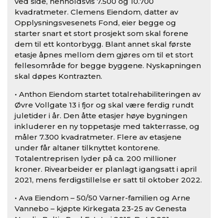
ved side, henholdsvis 7.500 og 10.700
kvadratmeter. Clemens Eiendom, datter av
Opplysningsvesenets Fond, eier begge og
starter snart et stort prosjekt som skal forene
dem til ett kontorbygg. Blant annet skal første
etasje åpnes mellom dem gjøres om til et stort
fellesområde for begge byggene. Nyskapningen
skal døpes Kontrazten.
• Anthon Eiendom startet totalrehabiliteringen av
Øvre Vollgate 13 i fjor og skal være ferdig rundt
juletider i år. Den åtte etasjer høye bygningen
inkluderer en ny toppetasje med takterrasse, og
måler 7.300 kvadratmeter. Flere av etasjene
under får altaner tilknyttet kontorene.
Totalentreprisen lyder på ca. 200 millioner
kroner. Rivearbeider er planlagt igangsatt i april
2021, mens ferdigstillelse er satt til oktober 2022.
• Ava Eiendom – 50/50 Varner-familien og Arne
Vannebo – kjøpte Kirkegata 23-25 av Genesta