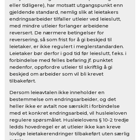
eller tidligere), har motsatt utgangspunkt enn
gjeldende standard, nemlig slik at leietakers
endringsarbeider tilfaller utleier ved leieslutt,
med mindre utleier forlanger arbeidene
reversert. De nærmere betingelser for
reversering, så som frist for å gi beskjed til
leietaker, er ikke regulert i meglerstandarden.
Leietaker bør derfor i god tid før leieslutt, f.eks. i
forbindelse med felles befaring jf. punktet
nedenfor, oppfordre utleier til skriftlig å gi
beskjed om arbeider som vil bli krevet
tilbakeført.
Dersom leieavtalen ikke inneholder en
bestemmelse om endringsarbeider, og det
heller ikke er avtalt noe særskilt i forbindelse
med et konkret endringsarbeid, vil husleieloven
regulere spørsmålet. Husleielovens § 10-2 tredje
ledds hovedregel er at utleier ikke kan kreve
lovlige leietakerendringer tilbakeført uten særlig