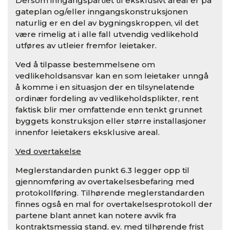
Dersom inngangspartiet til eksklusivt areal er på
gateplan og/eller inngangskonstruksjonen
naturlig er en del av bygningskroppen, vil det
være rimelig at i alle fall utvendig vedlikehold
utføres av utleier fremfor leietaker.
Ved å tilpasse bestemmelsene om
vedlikeholdsansvar kan en som leietaker unngå
å komme i en situasjon der en tilsynelatende
ordinær fordeling av vedlikeholdsplikter, rent
faktisk blir mer omfattende enn tenkt grunnet
byggets konstruksjon eller større installasjoner
innenfor leietakers eksklusive areal.
Ved overtakelse
Meglerstandarden punkt 6.3 legger opp til
gjennomføring av overtakelsesbefaring med
protokollføring. Tilhørende meglerstandarden
finnes også en mal for overtakelsesprotokoll der
partene blant annet kan notere avvik fra
kontraktsmessig stand, ev. med tilhørende frist