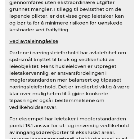
gjennomføres uten ekstraordinære utgifter
grunnet mangler. I tillegg til bevissthet om de
løpende plikter, er det visse grep leietaker kan
og bør ta for å minimere risikoen for uønskede
kostnader ved fraflytting.
Ved avtaleinngåelse
Partene i næringsleieforhold har avtalefrihet om
spørsmål knyttet til bruk og vedlikehold av
leieobjektet. Mens husleieloven er utpreget
leietakervennlig, er ansvarsfordelingen i
meglerstandarden mer balansert og tilpasset
næringsleieforhold. Det er imidlertid viktig å være
klar over muligheten til å gjøre konkrete
tilpasninger også i bestemmelsene om
vedlikeholdsansvar.
For eksempel har leietaker i meglerstandarden
punkt 15.1 ansvar for ut- og innvendig vedlikehold
av inngangsdører/porter til eksklusivt areal.