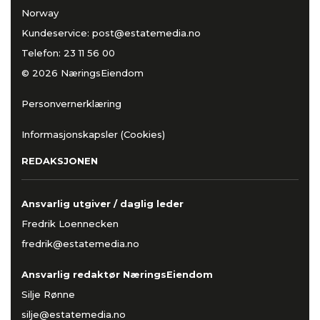
Norway
Kundeservice:
post@estatemedia.no
Telefon:
23 11 56 00
© 2026 NæringsEiendom
Personvernerklæring
Informasjonskapsler (Cookies)
REDAKSJONEN
Ansvarlig utgiver / daglig leder
Fredrik Loennecken
fredrik@estatemedia.no
Ansvarlig redaktør NæringsEiendom
Silje Rønne
silje@estatemedia.no