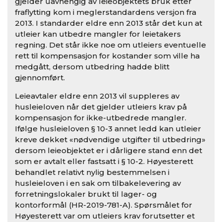
gjelder uavhengig av leieobjektets bruk etter
fraflytting kom i meglerstandardens versjon fra
2013. I standarder eldre enn 2013 står det kun at
utleier kan utbedre mangler for leietakers
regning. Det står ikke noe om utleiers eventuelle
rett til kompensasjon for kostander som ville ha
medgått, dersom utbedring hadde blitt
gjennomført.
Leieavtaler eldre enn 2013 vil suppleres av
husleieloven når det gjelder utleiers krav på
kompensasjon for ikke-utbedrede mangler.
Ifølge husleieloven § 10-3 annet ledd kan utleier
kreve dekket «nødvendige utgifter til utbedring»
dersom leieobjektet er i dårligere stand enn det
som er avtalt eller fastsatt i § 10-2. Høyesterett
behandlet relativt nylig bestemmelsen i
husleieloven i en sak om tilbakelevering av
forretningslokaler brukt til lager- og
kontorformål (HR-2019-781-A). Spørsmålet for
Høyesterett var om utleiers krav forutsetter et