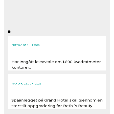
FREDAG 03. JULI 2026
Har inngått leieavtale om 1.600 kvadratmeter
kontorer..
Les hele artikkelen
MANDAG 22. JUNI 2026
Spaanlegget på Grand Hotel skal gjennom en
storstilt oppgradering før Beth´s Beauty
inntar 450 kvadratmeter i desember 2026..