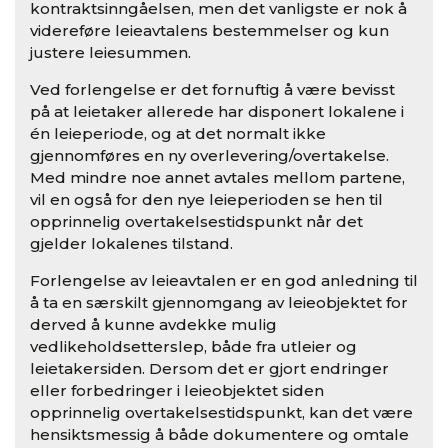
kontraktsinngåelsen, men det vanligste er nok å
videreføre leieavtalens bestemmelser og kun
justere leiesummen.
Ved forlengelse er det fornuftig å være bevisst
på at leietaker allerede har disponert lokalene i
én leieperiode, og at det normalt ikke
gjennomføres en ny overlevering/overtakelse.
Med mindre noe annet avtales mellom partene,
vil en også for den nye leieperioden se hen til
opprinnelig overtakelsestidspunkt når det
gjelder lokalenes tilstand.
Forlengelse av leieavtalen er en god anledning til
å ta en særskilt gjennomgang av leieobjektet for
derved å kunne avdekke mulig
vedlikeholdsetterslep, både fra utleier og
leietakersiden. Dersom det er gjort endringer
eller forbedringer i leieobjektet siden
opprinnelig overtakelsestidspunkt, kan det være
hensiktsmessig å både dokumentere og omtale