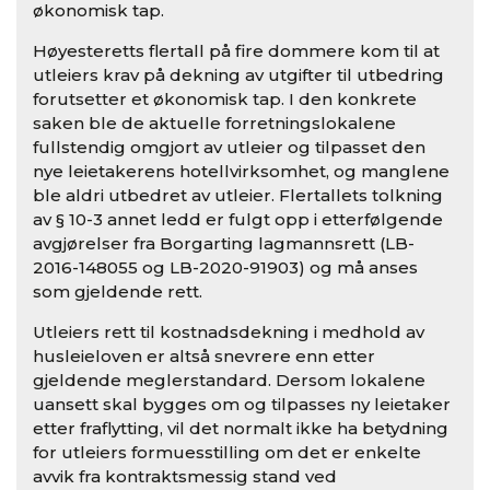
økonomisk tap.
Høyesteretts flertall på fire dommere kom til at
utleiers krav på dekning av utgifter til utbedring
forutsetter et økonomisk tap. I den konkrete
saken ble de aktuelle forretningslokalene
fullstendig omgjort av utleier og tilpasset den
nye leietakerens hotellvirksomhet, og manglene
ble aldri utbedret av utleier. Flertallets tolkning
av § 10-3 annet ledd er fulgt opp i etterfølgende
avgjørelser fra Borgarting lagmannsrett (LB-
2016-148055 og LB-2020-91903) og må anses
som gjeldende rett.
Utleiers rett til kostnadsdekning i medhold av
husleieloven er altså snevrere enn etter
gjeldende meglerstandard. Dersom lokalene
uansett skal bygges om og tilpasses ny leietaker
etter fraflytting, vil det normalt ikke ha betydning
for utleiers formuesstilling om det er enkelte
avvik fra kontraktsmessig stand ved