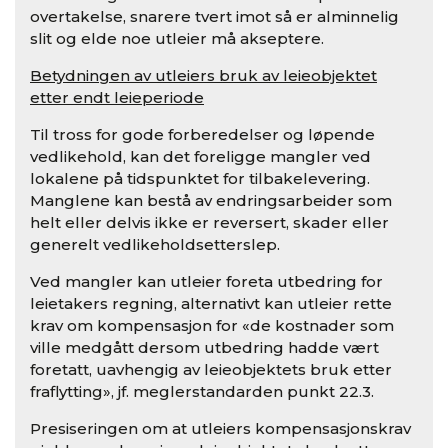
overtakelse, snarere tvert imot så er alminnelig
slit og elde noe utleier må akseptere.
Betydningen av utleiers bruk av leieobjektet
etter endt leieperiode
Til tross for gode forberedelser og løpende
vedlikehold, kan det foreligge mangler ved
lokalene på tidspunktet for tilbakelevering.
Manglene kan bestå av endringsarbeider som
helt eller delvis ikke er reversert, skader eller
generelt vedlikeholdsetterslep.
Ved mangler kan utleier foreta utbedring for
leietakers regning, alternativt kan utleier rette
krav om kompensasjon for «de kostnader som
ville medgått dersom utbedring hadde vært
foretatt, uavhengig av leieobjektets bruk etter
fraflytting», jf. meglerstandarden punkt 22.3.
Presiseringen om at utleiers kompensasjonskrav