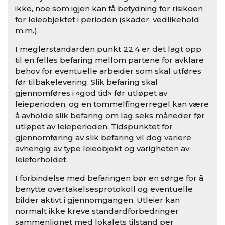
ikke, noe som igjen kan få betydning for risikoen
for leieobjektet i perioden (skader, vedlikehold
m.m.).
I meglerstandarden punkt 22.4 er det lagt opp
til en felles befaring mellom partene for avklare
behov for eventuelle arbeider som skal utføres
før tilbakelevering. Slik befaring skal
gjennomføres i «god tid» før utløpet av
leieperioden, og en tommelfingerregel kan være
å avholde slik befaring om lag seks måneder før
utløpet av leieperioden. Tidspunktet for
gjennomføring av slik befaring vil dog variere
avhengig av type leieobjekt og varigheten av
leieforholdet.
I forbindelse med befaringen bør en sørge for å
benytte overtakelsesprotokoll og eventuelle
bilder aktivt i gjennomgangen. Utleier kan
normalt ikke kreve standardforbedringer
sammenlignet med lokalets tilstand per