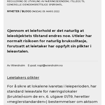
REGULERING OG UTVIKLING AV NÆRINGSEIENDOM, I TILLEGG TIL
GENERELLE EIENDOMSRETTSLIGE SPØRSMÅL.
NYHETER / BLOGG
ONSDAG 09. MARS 2022
Gjennom et leieforhold er det naturlig at
leieobjektets tilstand endres noe. Utleier har
normalt risikoen for naturlig bruksslitasje,
forutsatt at leietaker har oppfylt sin plikter i
leieavtalen.
Av Wiersholm E-post:
nspl@wiersholm.no
Leietakers plikter
For å sikre at lokalene ivaretas i leieperioden, har
standard leieavtale for næringslokaler
(brukte/»som de er», 6. utgave 01/19, heretter
«meglerstandarden») bestemmelser om aktsom