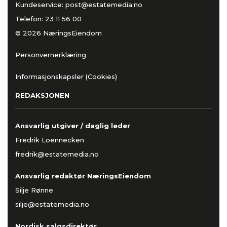
Kundeservice:
post@estatemedia.no
Telefon:
23 11 56 00
© 2026 NæringsEiendom
Personvernerklæring
Informasjonskapsler (Cookies)
REDAKSJONEN
Ansvarlig utgiver / daglig leder
Fredrik Loennecken
fredrik@estatemedia.no
Ansvarlig redaktør NæringsEiendom
Silje Rønne
silje@estatemedia.no
Nordisk salgsdirektør