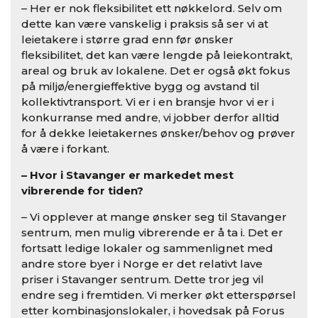
– Her er nok fleksibilitet ett nøkkelord. Selv om
dette kan være vanskelig i praksis så ser vi at
leietakere i større grad enn før ønsker
fleksibilitet, det kan være lengde på leiekontrakt,
areal og bruk av lokalene. Det er også økt fokus
på miljø/energieffektive bygg og avstand til
kollektivtransport. Vi er i en bransje hvor vi er i
konkurranse med andre, vi jobber derfor alltid
for å dekke leietakernes ønsker/behov og prøver
å være i forkant.
– Hvor i Stavanger er markedet mest
vibrerende for tiden?
– Vi opplever at mange ønsker seg til Stavanger
sentrum, men mulig vibrerende er å ta i. Det er
fortsatt ledige lokaler og sammenlignet med
andre store byer i Norge er det relativt lave
priser i Stavanger sentrum. Dette tror jeg vil
endre seg i fremtiden. Vi merker økt etterspørsel
etter kombinasjonslokaler, i hovedsak på Forus