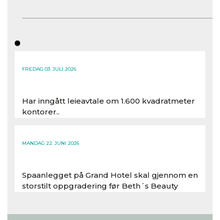
FREDAG 03. JULI 2026
Har inngått leieavtale om 1.600 kvadratmeter
kontorer..
Les hele artikkelen
MANDAG 22. JUNI 2026
Spaanlegget på Grand Hotel skal gjennom en
storstilt oppgradering før Beth´s Beauty
inntar 450 kvadratmeter i desember 2026..
Les hele artikkelen