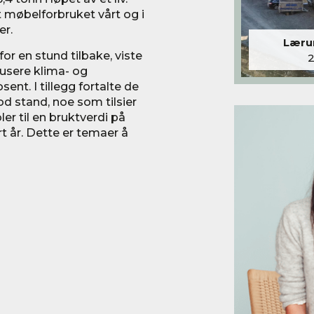
t møbelforbruket vårt og i
er.
Lærum
 en stund tilbake, viste
dusere klima- og
ent. I tillegg fortalte de
od stand, noe som tilsier
r til en bruktverdi på
t år. Dette er temaer å