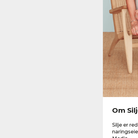
Om Sil
Silje er r
naringseie