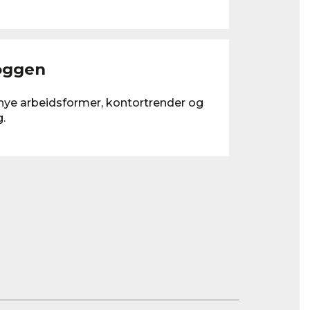
oggen
nye arbeidsformer, kontortrender og
g.