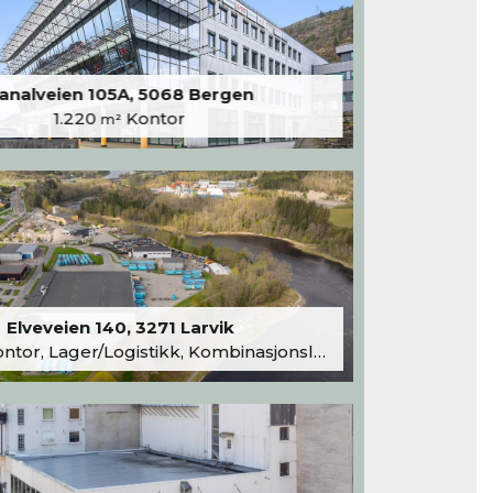
analveien 105A, 5068 Bergen
1.220
Kontor
m²
Elveveien 140, 3271 Larvik
tor, Lager/Logistikk, Kombinasjonslokaler