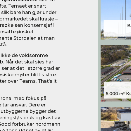
 ofte. Temaet er snart
, slik bare han gjør under
rmarkedet skal krasje –
dersøkelsen konsernsjef i
K
 ansatte ønsket
ente Stordalen at man
tå.
r ikke de voldsomme
b. Når det skal sies har
ser at det i større grad er
ysiske møter blitt større.
er over Teams. That’s it
5.000
Kon
m²
korona, med fokus på
 tar ansvar. Dere er
or utbyggerne bygger det
eningsløs bruk og kast av
oGood forbruker nordmenn
,4 tonn i løpet av et liv.