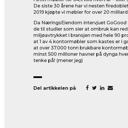
De siste 30 årene har vi nesten firedoble
2019 kjøpte vi møbler for over 20 milliard
Da NæringsEiendom intervjuet GoGood for
de til studier som sier at ombruk kan re
miljøavtrykket i bransjen med hele 90 pros
at 1 av 4 kontormøbler som kastes er i g
at over 37.000 tonn brukbare kontormøble
minst 500 millioner havner på dynga hver
tenke på! (mener jeg)
Del artikkelen på