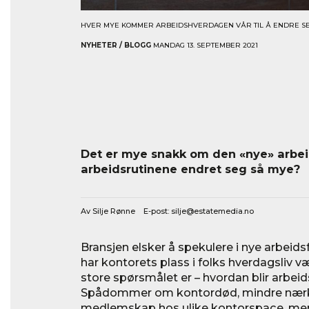
HVER MYE KOMMER ARBEIDSHVERDAGEN VÅR TIL Å ENDRE SE
NYHETER / BLOGG
MANDAG 13. SEPTEMBER 2021
Det er mye snakk om den «nye» arbe
arbeidsrutinene endret seg så mye?
Av Silje Rønne E-post:
silje@estatemedia.no
Bransjen elsker å spekulere i nye arbeids
har kontorets plass i folks hverdagsliv v
store spørsmålet er – hvordan blir arbei
Spådommer om kontordød, mindre nærko
medlemskap hos ulike kontorspace, mer