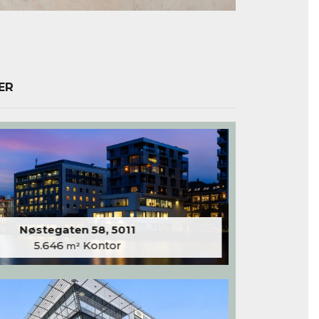
ER
Nøstegaten 58, 5011
5.646
Kontor
m²