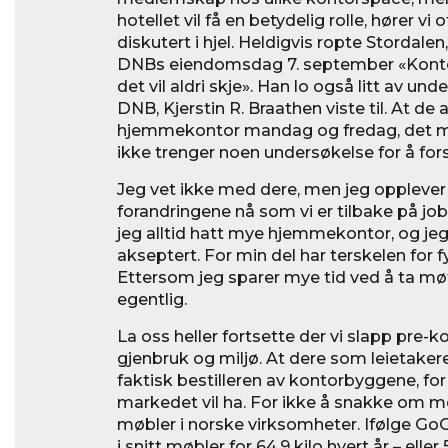
hotellet vil få en betydelig rolle, hører vi
diskutert i hjel. Heldigvis ropte Stordalen
DNBs eiendomsdag 7. september «Konto
det vil aldri skje». Han lo også litt av un
DNB, Kjerstin R. Braathen viste til. At de
hjemmekontor mandag og fredag, det m
ikke trenger noen undersøkelse for å fors
Jeg vet ikke med dere, men jeg oppleve
forandringene nå som vi er tilbake på job
jeg alltid hatt mye hjemmekontor, og jeg 
akseptert. For min del har terskelen for f
Ettersom jeg sparer mye tid ved å ta møt
egentlig.
La oss heller fortsette der vi slapp pre-
gjenbruk og miljø. At dere som leietakere
faktisk bestilleren av kontorbyggene, f
markedet vil ha. For ikke å snakke om m
møbler i norske virksomheter. Ifølge G
i snitt møbler for 64,9 kilo hvert år – eller 5