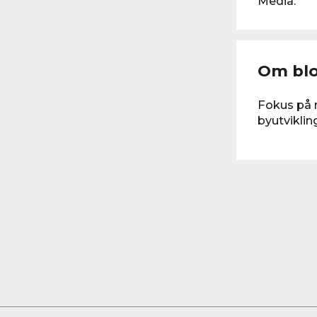
Media.
Om bl
Fokus på 
byutviklin