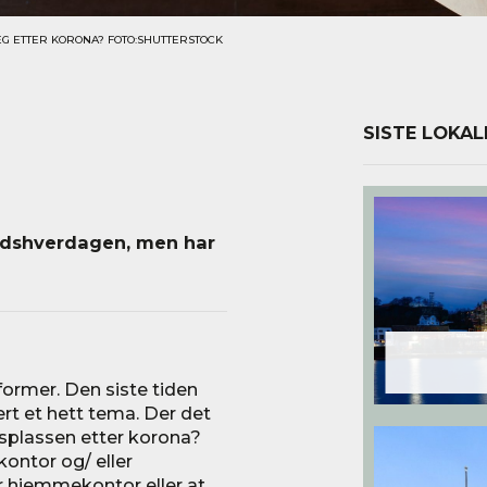
G ETTER KORONA? FOTO:SHUTTERSTOCK
SISTE LOKAL
idshverdagen, men har
former. Den siste tiden
ært et hett tema. Der det
dsplassen etter korona?
ntor og/ eller
 hjemmekontor eller at