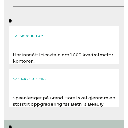
FREDAG 03. JULI 2026
Har inngått leieavtale om 1.600 kvadratmeter
kontorer..
Les hele artikkelen
MANDAG 22. JUNI 2026
Spaanlegget på Grand Hotel skal gjennom en
storstilt oppgradering før Beth´s Beauty
inntar 450 kvadratmeter i desember 2026..
Les hele artikkelen