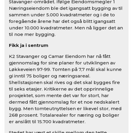
Stavanger-området. Ifølge Eiendomsmegler 1
Næringseiendom ble det igangsatt bygging av til
sammen under 5.000 kvadratmeter og i de to
foregående årene har det også blitt igangsatt
under 10.000 kvadratmeter. Men nå ligger det an
til noe mer bygging.
Fikk ja i sentrum
K2 Stavanger og Camar Eiendom har nå fått
gjennomslag for sine planer for utviklingen av
Løkkeveien 97-99. Tomten på 7,7 mål skal kunne
gi inntil 75 boliger og næringsareal.
Shellstasjonen skal rives og det skal bygges fire
til seks etasjer. Kritikerne av det opprinnelige
prosjektet, som mente det var for stort, har
dermed fått gjennomslag for et noe nedskalert
bygg. Men tomteutnyttelsen er likevel stor, med
268 prosent. Totalarealer for næring og boliger
er anslått til 15.700 kvadratmeter.
Stedet har vært et skille mellom den tette