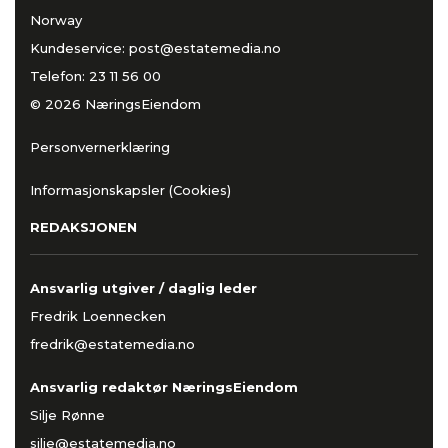
Norway
Kundeservice:
post@estatemedia.no
Telefon:
23 11 56 00
© 2026 NæringsEiendom
Personvernerklæring
Informasjonskapsler (Cookies)
REDAKSJONEN
Ansvarlig utgiver / daglig leder
Fredrik Loennecken
fredrik@estatemedia.no
Ansvarlig redaktør NæringsEiendom
Silje Rønne
silje@estatemedia.no