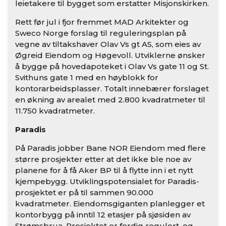
leietakere til bygget som erstatter Misjonskirken.
Rett før jul i fjor fremmet MAD Arkitekter og
Sweco Norge forslag til reguleringsplan på
vegne av tiltakshaver Olav Vs gt AS, som eies av
Øgreid Eiendom og Høgevoll. Utviklerne ønsker
å bygge på hovedapoteket i Olav Vs gate 11 og St.
Svithuns gate 1 med en høyblokk for
kontorarbeidsplasser. Totalt innebærer forslaget
en økning av arealet med 2.800 kvadratmeter til
11.750 kvadratmeter.
Paradis
På Paradis jobber Bane NOR Eiendom med flere
større prosjekter etter at det ikke ble noe av
planene for å få Aker BP til å flytte inn i et nytt
kjempebygg. Utviklingspotensialet for Paradis-
prosjektet er på til sammen 90.000
kvadratmeter. Eiendomsgiganten planlegger et
kontorbygg på inntil 12 etasjer på sjøsiden av
Strømsbrua. Prosjektet er ferdig regulert, og