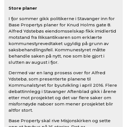
Store planer
I fjor sommer gikk politikerne i Stavanger inn for
Base Propertys planer for Knud Holms gate 8.
Alfred Ydstebøs eiendomsselskap fikk imidlertid
motstand fra Riksantikvaren som erklærte
kommunestyrevedtaket ugyldig på grunn av
saksbehandlingsfeil. Kommunestyret måtte
behandle saken på nytt, noe som ble gjort i
slutten av august i fjor.
Dermed var en lang prosess over for Alfred
Ydstebø, som presenterte planene til
Kommunalstyret for byutvikling i april 2016. Flere
debattinnlegg i Stavanger Aftenblad gikk i årene
etter mot prosjektet og det var flere saker om
misfornøyde naboer som mener prosjektet blir
altfor stort.
Base Property skal rive Misjonskirken og sette
opp et høyhus på 16 etasjer. Det er