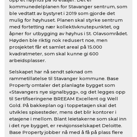
kommunedelplanen for Stavanger sentrum, som
ble vedtatt av bystyret i 2019 som gjorde det
mulig for høyhuset. Planen skal styrke sentrum
med fortetting nær kollektivknutepunktet, og
åpner for utbygging av høyhus i St. Olavsområdet.
Høyden ble riktig nok redusert noe, men
prosjektet får et samlet areal på 15.000
kvadratmeter, som skal kunne gi 600
arbeidsplasser.
Selskapet har nå sendt søknad om
rammetillatelse til Stavanger kommune. Base
Property omtaler det planlagte bygget som
«Stavangers nye signalbygg», og det legges opp
til Sertifiseringene BREEAM Excellent og Well
Gold. På bakkeplan og i toppetasjen skal det
utvikles spisesteder, mens det blir kontorer i
etasjene i mellom. Blant leietakerne som skal inn
i det nye bygget, er revisjonsselskapet Deloitte.
Base Property jobber nå med å få på plass flere