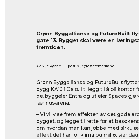
Grønn Byggallianse og FutureBuilt flyt
gate 13. Bygget skal være en læringsa
fremtiden.
Av Silje Rønne E-post:
silje@estatemedia.no
Grønn Byggallianse og FutureBuilt flytter 
bygg KA13 i Oslo. I tillegg til å bli kontor
de, byggeier Entra og utleier Spaces gjøre
læringsarena.
– Vi vil vise frem effekten av det gode ar
bygget, og legge til rette for at besøke
om hvordan man kan jobbe med sirkulære
effekt det har for klima og miljø, sier dag