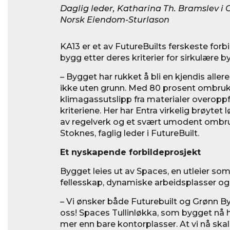
Daglig leder, Katharina Th. Bramslev i 
Norsk Eiendom-Sturlason
KA13 er et av FutureBuilts ferskeste forb
bygg etter deres kriterier for sirkulære b
– Bygget har rukket å bli en kjendis aller
ikke uten grunn. Med 80 prosent ombruk
klimagassutslipp fra materialer overoppfy
kriteriene. Her har Entra virkelig brøytet
av regelverk og et svært umodent ombru
Stoknes, faglig leder i FutureBuilt.
Et nyskapende forbildeprosjekt
Bygget leies ut av Spaces, en utleier so
fellesskap, dynamiske arbeidsplasser og
– Vi ønsker både Futurebuilt og Grønn B
oss! Spaces Tullinløkka, som bygget nå h
mer enn bare kontorplasser. At vi nå ska