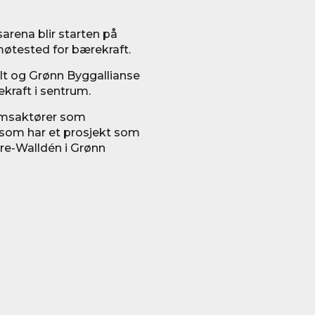
rena blir starten på
møtested for bærekraft.
ilt og Grønn Byggallianse
kraft i sentrum.
domsaktører som
g som har et prosjekt som
re-Walldén i Grønn