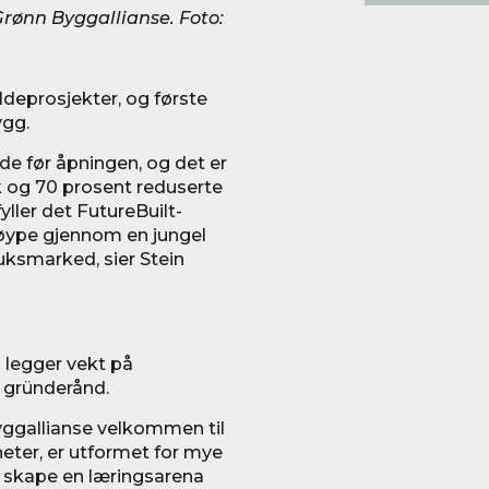
Grønn Byggallianse. Foto:
ildeprosjekter, og første
ygg.
ede før åpningen, og det er
 og 70 prosent reduserte
ller det FutureBuilt-
 løype gjennom en jungel
ksmarked, sier Stein
m legger vekt på
 gründerånd.
yggallianse velkommen til
eter, er utformet for mye
l skape en læringsarena