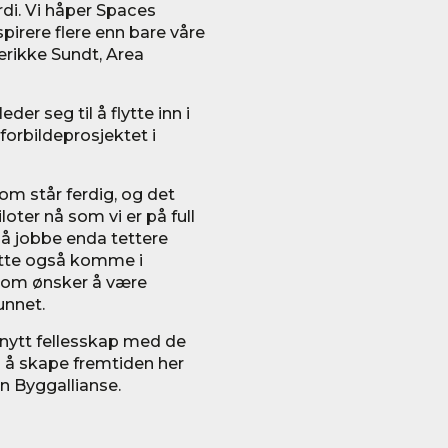
di. Vi håper Spaces
pirere flere enn bare våre
erikke Sundt, Area
eder seg til å flytte inn i
orbildeprosjektet i
som står ferdig, og det
iloter nå som vi er på full
il å jobbe enda tettere
tte også komme i
som ønsker å være
unnet.
t nytt fellesskap med de
g å skape fremtiden her
nn Byggallianse.