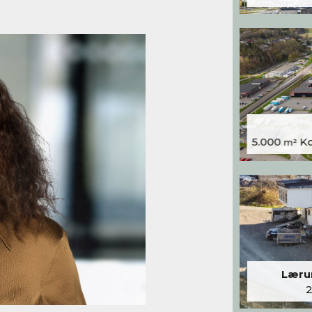
5.000
Kon
m²
Lærum