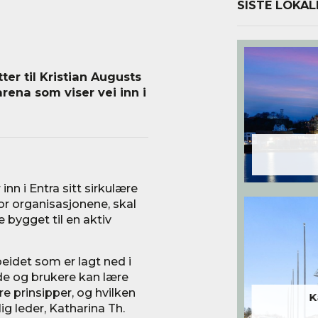
SISTE LOKAL
ter til Kristian Augusts
rena som viser vei inn i
inn i Entra sitt sirkulære
 for organisasjonene, skal
 bygget til en aktiv
beidet som er lagt ned i
nde og brukere kan lære
 prinsipper, og hvilken
K
lig leder, Katharina Th.