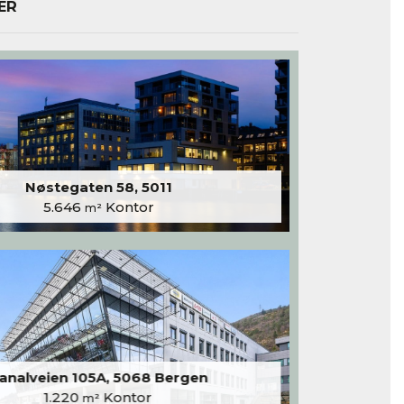
ER
Nøstegaten 58, 5011
5.646
Kontor
m²
analveien 105A, 5068 Bergen
1.220
Kontor
m²