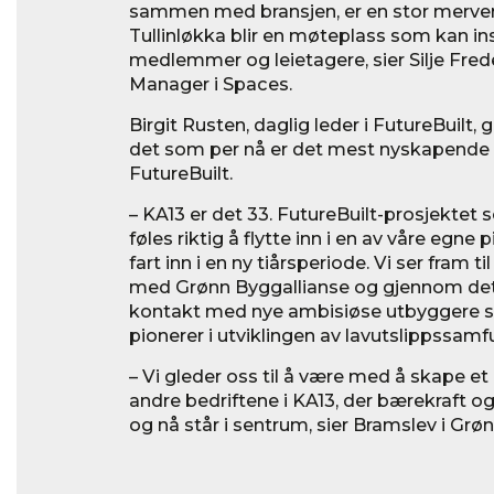
sammen med bransjen, er en stor merver
Tullinløkka blir en møteplass som kan ins
medlemmer og leietagere, sier Silje Fred
Manager i Spaces.
Birgit Rusten, daglig leder i FutureBuilt, gl
det som per nå er det mest nyskapende f
FutureBuilt.
– KA13 er det 33. FutureBuilt-prosjektet 
føles riktig å flytte inn i en av våre egne p
fart inn i en ny tiårsperiode. Vi ser fram t
med Grønn Byggallianse og gjennom de
kontakt med nye ambisiøse utbyggere 
pionerer i utviklingen av lavutslippssamf
– Vi gleder oss til å være med å skape e
andre bedriftene i KA13, der bærekraft o
og nå står i sentrum, sier Bramslev i Grø