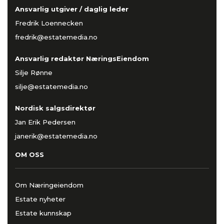
Ansvarlig utgiver / daglig leder
Fredrik Loennecken
fredrik@estatemedia.no
Ansvarlig redaktør NæringsEiendom
Silje Rønne
silje@estatemedia.no
Nordisk salgsdirektør
Jan Erik Pedersen
janerik@estatemedia.no
OM OSS
Om Næringeiendom
Estate nyheter
Estate kunnskap