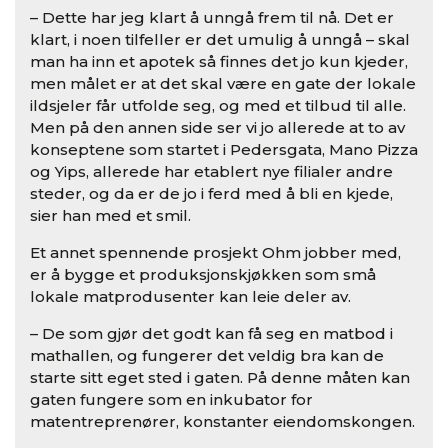
– Dette har jeg klart å unngå frem til nå. Det er
klart, i noen tilfeller er det umulig å unngå – skal
man ha inn et apotek så finnes det jo kun kjeder,
men målet er at det skal være en gate der lokale
ildsjeler får utfolde seg, og med et tilbud til alle.
Men på den annen side ser vi jo allerede at to av
konseptene som startet i Pedersgata, Mano Pizza
og Yips, allerede har etablert nye filialer andre
steder, og da er de jo i ferd med å bli en kjede,
sier han med et smil.
Et annet spennende prosjekt Ohm jobber med,
er å bygge et produksjonskjøkken som små
lokale matprodusenter kan leie deler av.
– De som gjør det godt kan få seg en matbod i
mathallen, og fungerer det veldig bra kan de
starte sitt eget sted i gaten. På denne måten kan
gaten fungere som en inkubator for
matentreprenører, konstanter eiendomskongen.