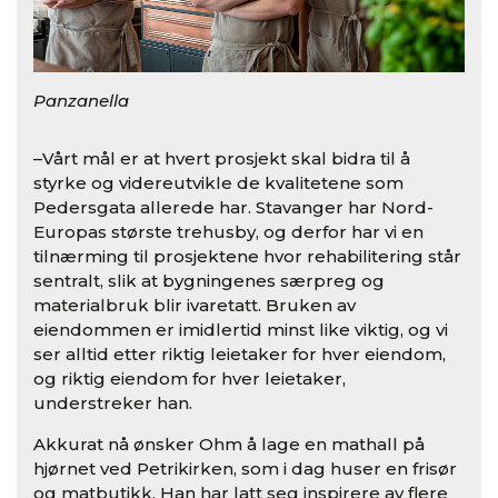
Panzanella
–Vårt mål er at hvert prosjekt skal bidra til å
styrke og videreutvikle de kvalitetene som
Pedersgata allerede har. Stavanger har Nord-
Europas største trehusby, og derfor har vi en
tilnærming til prosjektene hvor rehabilitering står
sentralt, slik at bygningenes særpreg og
materialbruk blir ivaretatt. Bruken av
eiendommen er imidlertid minst like viktig, og vi
ser alltid etter riktig leietaker for hver eiendom,
og riktig eiendom for hver leietaker,
understreker han.
Akkurat nå ønsker Ohm å lage en mathall på
hjørnet ved Petrikirken, som i dag huser en frisør
og matbutikk. Han har latt seg inspirere av flere