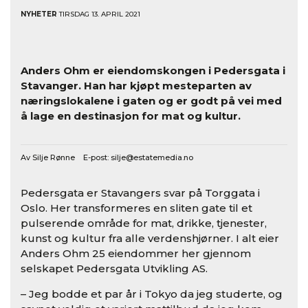
NYHETER
TIRSDAG 13. APRIL 2021
Anders Ohm er eiendomskongen i Pedersgata i
Stavanger. Han har kjøpt mesteparten av
næringslokalene i gaten og er godt på vei med
å lage en destinasjon for mat og kultur.
Av Silje Rønne E-post:
silje@estatemedia.no
Pedersgata er Stavangers svar på Torggata i
Oslo. Her transformeres en sliten gate til et
pulserende område for mat, drikke, tjenester,
kunst og kultur fra alle verdenshjørner. I alt eier
Anders Ohm 25 eiendommer her gjennom
selskapet Pedersgata Utvikling AS.
– Jeg bodde et par år i Tokyo da jeg studerte, og