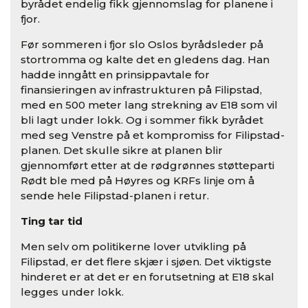
byrådet endelig fikk gjennomslag for planene i
fjor.
Før sommeren i fjor slo Oslos byrådsleder på
stortromma og kalte det en gledens dag. Han
hadde inngått en prinsippavtale for
finansieringen av infrastrukturen på Filipstad,
med en 500 meter lang strekning av E18 som vil
bli lagt under lokk. Og i sommer fikk byrådet
med seg Venstre på et kompromiss for Filipstad-
planen. Det skulle sikre at planen blir
gjennomført etter at de rødgrønnes støtteparti
Rødt ble med på Høyres og KRFs linje om å
sende hele Filipstad-planen i retur.
Ting tar tid
Men selv om politikerne lover utvikling på
Filipstad, er det flere skjær i sjøen. Det viktigste
hinderet er at det er en forutsetning at E18 skal
legges under lokk.