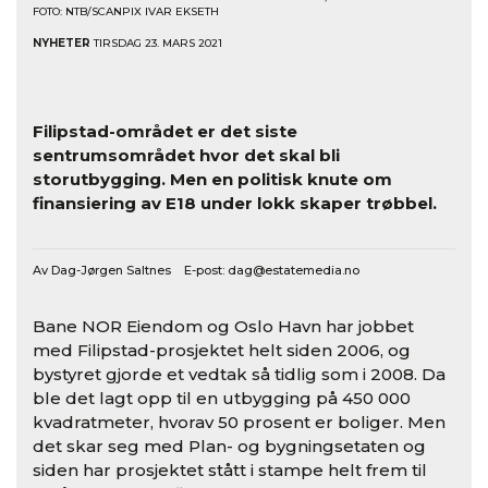
FOTO: NTB/SCANPIX IVAR EKSETH
NYHETER
TIRSDAG 23. MARS 2021
Filipstad-området er det siste
sentrumsområdet hvor det skal bli
storutbygging. Men en politisk knute om
finansiering av E18 under lokk skaper trøbbel.
Av Dag-Jørgen Saltnes E-post:
dag@estatemedia.no
Bane NOR Eiendom og Oslo Havn har jobbet
med Filipstad-prosjektet helt siden 2006, og
bystyret gjorde et vedtak så tidlig som i 2008. Da
ble det lagt opp til en utbygging på 450 000
kvadratmeter, hvorav 50 prosent er boliger. Men
det skar seg med Plan- og bygningsetaten og
siden har prosjektet stått i stampe helt frem til