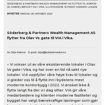
SÖDERBERG & PARTNERS WEALTH MANAGEMENT AS FLYTTER TIL KONTOR-
OG HANDELSBYGGET VIA I VIKA. ILLUSTRASJON: SCHMIDT HAMMER LASSEN
NYHETER
ONSDAG 28. OKTOBER 2020
Skal leie 2.100 kvm i VIA
Söderberg & Partners Wealth Management AS
flytter fra Olav Vs gate til VIA i Vika.
Av Silje Rønne E-post:
silje@estatemedia.no
– Vi vokser ut av våre eksisterende lokaler i Olav
Vs gate i Vika, og har over en tid nå søkt nye
lokaler. VIA oppfyller våre høye krav til lokaler og
vi gleder oss til å flytte inn i bydelens mest
moderne kontorbygg i 2022. Vi ønsket ikke å
flytte langt fra der vi i dag sitter. VIA gir våre
medarbeidere og klienter moderne fasiliteter og
bygget har valgt bærekraftige løsninger som gjør