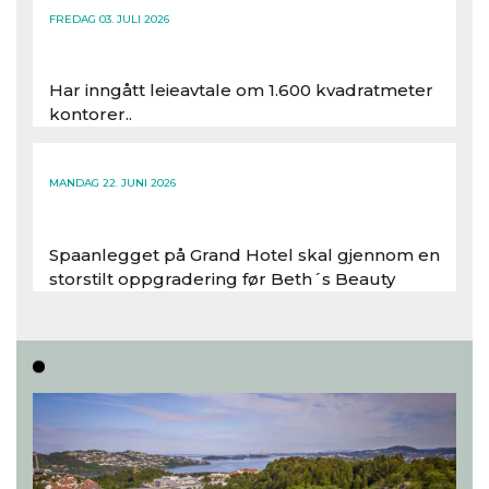
FREDAG 03. JULI 2026
Har inngått leieavtale om 1.600 kvadratmeter
kontorer..
Les hele artikkelen
MANDAG 22. JUNI 2026
Spaanlegget på Grand Hotel skal gjennom en
storstilt oppgradering før Beth´s Beauty
inntar 450 kvadratmeter i desember 2026..
Les hele artikkelen