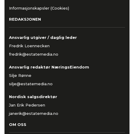
Informasjonskapsler (Cookies)
REDAKSJONEN
Ansvarlig utgiver / daglig leder
Fredrik Loennecken
fredrik@estatemedia.no
Ansvarlig redaktør NæringsEiendom
Silje Rønne
silje@estatemedia.no
Nordisk salgsdirektør
Jan Erik Pedersen
janerik@estatemedia.no
OM OSS