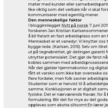
møter med kunder eller samarbeidspartn
like viktig som det verbale når vi skal for
kommuniserer med egentlig mener.
Den menneskelige faktor
I blogginnlegget
Nytt på norsk
7. juni 201
forskeren Jan Kristian Karlsensommener
å bli fratatt en fast arbeidsplass som en te
Mennesket er et vanedyr. Vi knytter oss t
bygge rede. (Karlsen, 2015). Selv om tilr
ut på tegnebrettet, gir detingen garanti
utnytter potensialet. Det gjør de først 
kobles sammen med arbeidsprosessene
Når det gjelder hjemmekontor og digitale
fått et varsko som ikke bør overraske 
flere fordeler, men folk savner arbeidspl
Studenter som er henvist til å arbeide
samme. Konklusjonen er at digitalt samv
fysiske. Det er nærværende fravær, for å
formulering. Blir det for mye av det god
oppleves som ekstra slitsomt:En lærer jeg