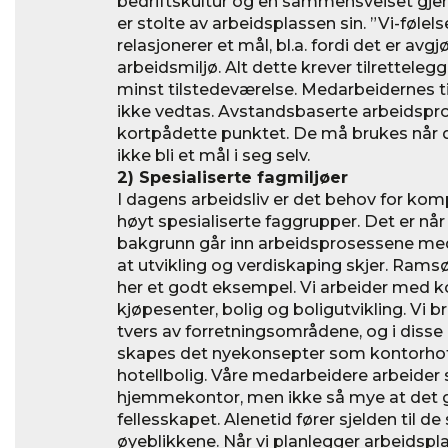
bedriftskultur og en sammensveiset gj
er stolte av arbeidsplassen sin. ”Vi-følel
relasjonerer et mål, bl.a. fordi det er avg
arbeidsmiljø. Alt dette krever tilrettelegg
minst tilstedeværelse. Medarbeidernes til
ikke vedtas. Avstandsbaserte arbeidspr
kortpådette punktet. De må brukes når 
ikke bli et mål i seg selv.
2) Spesialiserte fagmiljøer
I dagens arbeidsliv er det behov for k
høyt spesialiserte faggrupper. Det er nå
bakgrunn går inn arbeidsprosessene med
at utvikling og verdiskaping skjer. Ramsø
her et godt eksempel. Vi arbeider med kon
kjøpesenter, bolig og boligutvikling. Vi
tvers av forretningsområdene, og i di
skapes det nyekonsepter som kontorhot
hotellbolig. Våre medarbeidere arbeider 
hjemmekontor, men ikke så mye at det gå
fellesskapet. Alenetid fører sjelden til de
øyeblikkene. Når vi planlegger arbeidspl