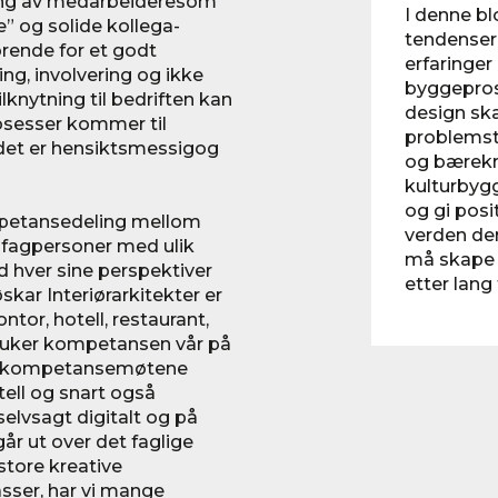
eng av medarbeideresom
I denne bl
se” og solide kollega-
tendenser 
jørende for et godt
erfaringe
ing, involvering og ikke
byggeprosj
knytning til bedriften kan
design ska
osesser kommer til
problemsti
det er hensiktsmessigog
og bærekra
kulturbygg
og gi posit
ompetansedeling mellom
verden der
r fagpersoner med ulik
må skape 
 hver sine perspektiver
etter lang
skar Interiørarkitekter er
tor, hotell, restaurant,
 bruker kompetansen vår på
sse kompetansemøtene
ell og snart også
selvsagt digitalt og på
r ut over det faglige
 store kreative
asser, har vi mange