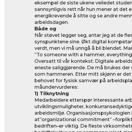
eksempel de siste ukene veiledet student
sannsynligvis rett når hun mener at det e
energikrevende å sitte og se andre menn
arbeidsdagen.
Både og
Når støvet legger seg, antar jeg at de fle
synspunktene sine. Økt digital kompetans
verdt, men vi må unngå å bli blendet. Ma
”To someone with a hammer, everything lo
Oversatt til vår kontekst: Digitale arbei
eneste saliggjørende. De må brukes der 
som hammeren. Etter mitt skjønn er det fl
behovet for fysisk samvær på arbeidspl
måundervurderes:
1) Tilknytning
Medarbeidere etterspør interessante ar
utviklingsmuligheter, konkurransedyktig
arbeidsmiljø. Organisasjonspsykologien 
at”organizational commitment” –forplikte
bedriften–er viktig. De fleste virksomhet