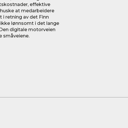
iftskostnader, effektive
id huske at medarbeidere
t i retning av det Finn
 ikke lønnsomt i det lange
e.Den digitale motorveien
e småveiene.