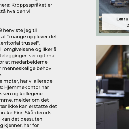
ere: Kroppsspråket er
stå hva den vi
Lærum
9 henviste jeg til
 at ”mange opplever det
rritorial trussel”.
il omgivelsene og liker å
etteleggingen ser optimal
 for at medarbeiderne
når menneskelige behov
.
 møter, har vi allerede
oss: Hjemmekontor har
assen og kollegene.
hjemme, melder om det
ær ikke kan erstatte det
 bruke Finn Skårderuds
e, kan det dessuten
 kjenner, har for