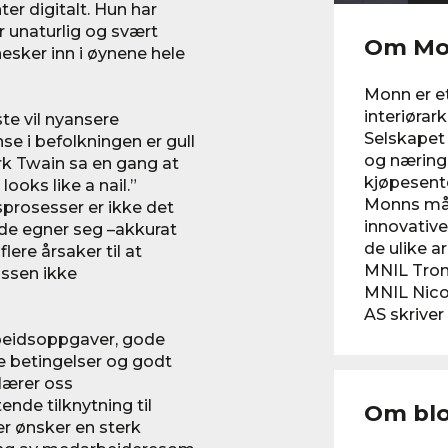
er digitalt. Hun har
r unaturlig og svært
Om Mon
esker inn i øynene hele
Monn er et
interiørar
ste vil nyansere
Selskapet 
e i befolkningen er gull
og nærings
rk Twain sa en gang at
kjøpesent
oks like a nail.”
Monns mål 
dsprosesser er ikke det
innovativ
de egner seg –akkurat
de ulike a
ere årsaker til at
MNIL Tron
assen ikke
MNIL Nico
AS skriver
beidsoppgaver, gode
e betingelser og godt
lærer oss
nde tilknytning til
Om bl
er ønsker en sterk