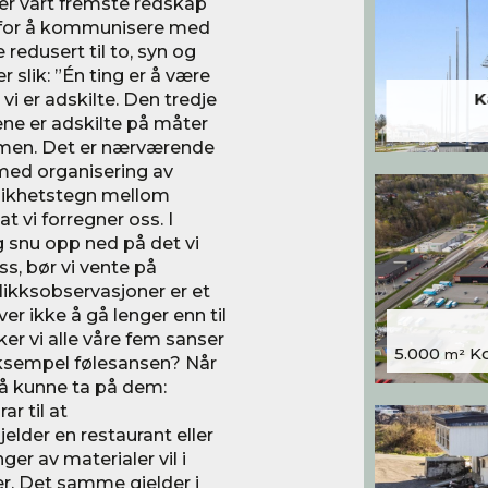
er vårt fremste redskap
d for å kommunisere med
redusert til to, syn og
slik: ”Én ting er å være
vi er adskilte. Den tredje
K
ene er adskilte på måter
ammen. Det er nærværende
 med organisering av
r likhetstegn mellom
t vi forregner oss. I
g snu opp ned på det vi
s, bør vi vente på
likksobservasjoner er et
r ikke å gå lenger enn til
ker vi alle våre fem sanser
5.000
Kon
m²
 eksempel følesansen? Når
v å kunne ta på dem:
ar til at
jelder en restaurant eller
er av materialer vil i
ger. Det samme gjelder i