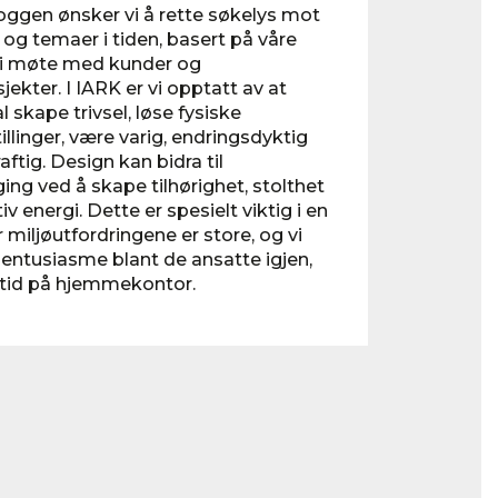
oggen ønsker vi å rette søkelys mot
og temaer i tiden, basert på våre
r i møte med kunder og
ekter. I IARK er vi opptatt av at
l skape trivsel, løse fysiske
llinger, være varig, endringsdyktig
ftig. Design kan bidra til
ing ved å skape tilhørighet, stolthet
iv energi. Dette er spesielt viktig i en
 miljøutfordringene er store, og vi
entusiasme blant de ansatte igjen,
 tid på hjemmekontor.