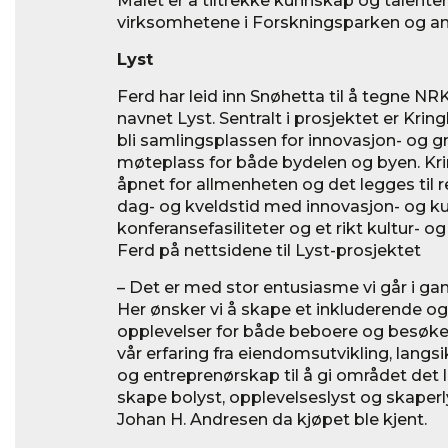
Målet er å tiltrekke kunnskap og talenter
virksomhetene i Forskningsparken og and
Lyst
Ferd har leid inn Snøhetta til å tegne NR
navnet Lyst. Sentralt i prosjektet er Kri
bli samlingsplassen for innovasjon- og 
møteplass for både bydelen og byen. Kri
åpnet for allmenheten og det legges til re
dag- og kveldstid med innovasjon- og ku
konferansefasiliteter og et rikt kultur- og
Ferd på nettsidene til Lyst-prosjektet 
– Det er med stor entusiasme vi går i ga
Her ønsker vi å skape et inkluderende og
opplevelser for både beboere og besøkende
vår erfaring fra eiendomsutvikling, langsi
og entreprenørskap til å gi området det lø
skape bolyst, opplevelseslyst og skaperl
Johan H. Andresen da kjøpet ble kjent.