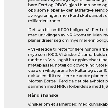
bare Ferd og OBOS igjen i budrunden og
opp som kjøper av den attraktive eiend
av reguleringen, men Ferd skal uansett
milliarder kroner.
Det kan bli inntil 1100 boliger når Ferd et
med utviklingen av NRK-tomten. Men in
planer dreier seg om mye mer enn boligut
– Vi vil legge til rette for flere hundre ar
mye som 1000. Vi ønsker å samarbeide
rundt oss. Vi vil også ha opplevelser tilb
møteplasser, hotell og coworking. Store 
være en viktig arena for kultur og over 10
nøkkelen til å realisere de andre planene
Morten Borge i Ferd da det ble avholdt 
sammen med NRK i forbindelse med kjø
Hånd i hanske
Ønsker om et samarbeid med kunnskaps