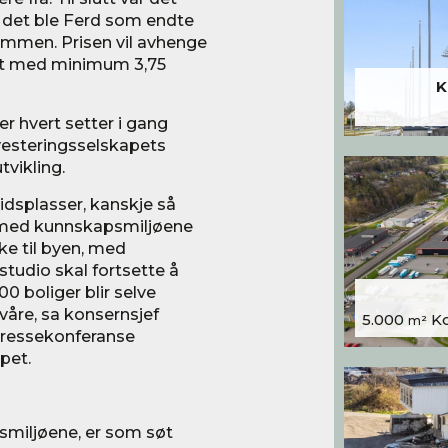
 det ble Ferd som endte
ommen. Prisen vil avhenge
 ut med minimum 3,75
K
ter hvert setter i gang
vesteringsselskapets
vikling.
beidsplasser, kanskje så
 med kunnskapsmiljøene
ake til byen, med
studio skal fortsette å
00 boliger blir selve
 våre, sa konsernsjef
5.000
Kon
m²
pressekonferanse
pet.
miljøene, er som søt