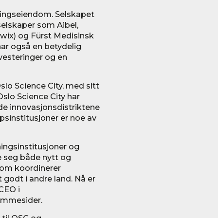
æringseiendom. Selskapet
selskaper som Aibel,
Swix) og Fürst Medisinsk
har også en betydelig
vesteringer og en
slo Science City, med sitt
Oslo Science City har
de innovasjonsdistriktene
sinstitusjoner er noe av
ingsinstitusjoner og
e seg både nytt og
 som koordinerer
 godt i andre land. Nå er
 CEO i
emmesider.