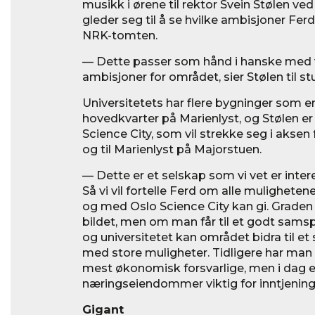
musikk i ørene til rektor Svein Stølen ved
gleder seg til å se hvilke ambisjoner Ferd
NRK-tomten.
— Dette passer som hånd i hanske med 
ambisjoner for området, sier Stølen til s
Universitetets har flere bygninger som 
hovedkvarter på Marienlyst, og Stølen er 
Science City, som vil strekke seg i aksen
og til Marienlyst på Majorstuen.
— Dette er et selskap som vi vet er intere
Så vi vil fortelle Ferd om alle mulighet
og med Oslo Science City kan gi. Graden a
bildet, men om man får til et godt samsp
og universitetet kan området bidra til et 
med store muligheter. Tidligere har man 
mest økonomisk forsvarlige, men i dag e
næringseiendommer viktig for inntjeningen
Gigant