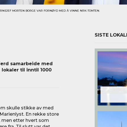
ERNSJEF MORTEN BORGE VAR FORNØYD MED Å VINNE NRK-TOMTEN.
SISTE LOKAL
l Ferd samarbeide med
okaler til inntil 1000
om skulle stikke av med
arienlyst. En rekke store
 men etter hvert som
re fra. Til slutt var det