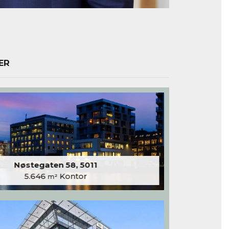
ER
Nøstegaten 58, 5011
5.646
Kontor
m²