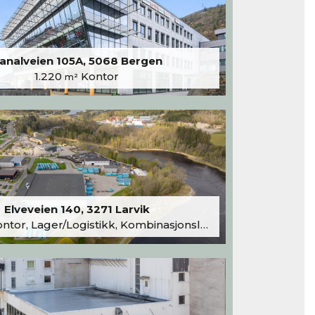
analveien 105A, 5068 Bergen
1.220
Kontor
m²
Elveveien 140, 3271 Larvik
tor, Lager/Logistikk, Kombinasjonslokaler