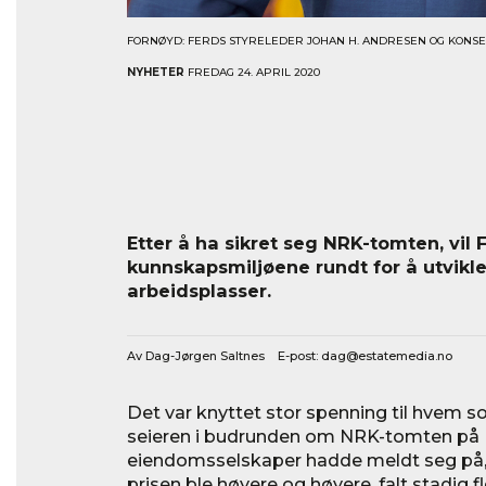
FORNØYD: FERDS STYRELEDER JOHAN H. ANDRESEN OG KONS
NYHETER
FREDAG 24. APRIL 2020
Etter å ha sikret seg NRK-tomten, vi
kunnskapsmiljøene rundt for å utvikle l
arbeidsplasser.
Av Dag-Jørgen Saltnes E-post:
dag@estatemedia.no
Det var knyttet stor spenning til hvem s
seieren i budrunden om NRK-tomten på M
eiendomsselskaper hadde meldt seg på,
prisen ble høyere og høyere, falt stadig fle