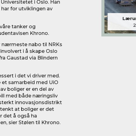
 Universitetet i Oslo. Han
 har for utviklingen av
Lærum
våre tanker og
tudentavisen Khrono.
er nærmeste nabo til NRKs
involvert i å skape Oslo
 fra Gaustad via Blindern
ssert i det vi driver med.
ene et samarbeid med UiO
v boliger er en del av
ill med både næringsliv
sterkt innovasjonsdistrikt
tenkt at boliger er det
r det å også ha
, sier Stølen til Khrono.