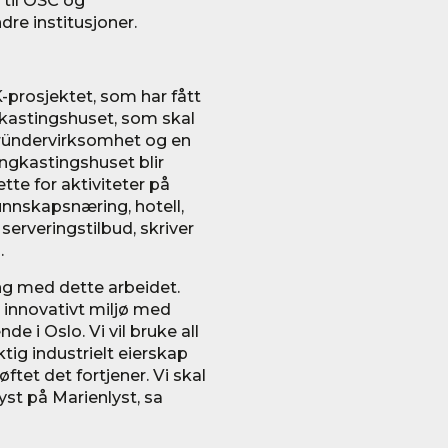
 til OSC og
re institusjoner.
K-prosjektet, som har fått
ngkastingshuset, som skal
gründervirksomhet og en
ngkastingshuset blir
tte for aktiviteter på
nnskapsnæring, hotell,
 serveringstilbud, skriver
.
ng med dette arbeidet.
 innovativt miljø med
 i Oslo. Vi vil bruke all
ktig industrielt eierskap
ftet det fortjener. Vi skal
yst på Marienlyst, sa