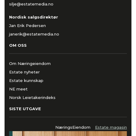
silje@estatemedia.no
Nordisk salgsdirektør
Jan Erik Pedersen
janerik@estatemedia.no
OM OSS
Om Næringeiendom
Estate nyheter
Estate kunnskap
NE meet
Norsk Leietakerindeks
SISTE UTGAVE
NæringsEiendom
Estate magasin