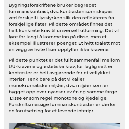
Bygningsforskriftene bruker begrepet
luminanskontrast, dvs. kontrasten som skapes
ved forskjell i lysstyrken slik den reflekteres fra
forskjellige flater. På dette området finnes det
helt konkrete krav til universell utforming. Det vil
føre for langt å komme inn på disse, men et
eksempel illustrerer poenget: Et hvitt toalett mot
en vegg av hvite fliser oppfyller ikke kravene.
På dette punktet er det fullt sammenfall mellom
UU-kravene og estetiske krav, for faglig sett er
kontraster er helt avgjørende for et vellykket
interiør. Tenk bare på det vi kaller
monokromatiske miljøer, dvs. miljøer som er
bygget opp over nyanser av én og samme farge.
Disse er som regel monotone og kjedelige.
Forskriftsmessige luminanskontraster er derfor
en forutsetning for et levende interiør.