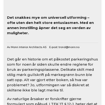
Det snakkes mye om universell utforming –
ofte uten den helt store entusiasmen. Med en
annen innstilling åpner det seg en verden av
muligheter.
Av Monn Interior Architects AS E-post:
trond@monn.no
Det går en historie om et påkostet parkeringshus
som for noen år siden skulle endre reglene for
bruk av parkeringsplassene. Delikate skilt med
stilig mørk gullskrift på mørkegrønn bunn ble
satt opp. Alt var gjort etter boken, så hva var
problemet? Jo, utformingen var så diskret at
skiltene ikke ble lagt merke til.
Av naturlige årsaker er forskrifter gjerne
formulert som påbud. I TEK 17, § 12-1, heter det at