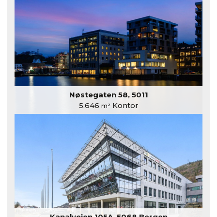
Nøstegaten 58, 5011
5.646
Kontor
m²
Kanalveien 105A, 5068 Bergen