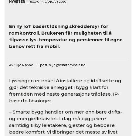
NYHETER
TIRSDAG 14. JANUAR 2020
En ny IoT basert løsning skreddersyr for
romkontroll. Brukeren får muligheten til å
tilpasse lys, temperatur og persienner til egne
behov rett fra mobil.
Av Silje Rønne E-post:
silje@estatemedia.no
Løsningen er enkel å installere og idriftsette og
gjør det tekniske anlegget i bygg klart for
fremtiden med neste generasjons trådløse, IP-
baserte løsninger.
– Smarte bygg handler om mer enn bare drifts-
og energieffektivitet. I dag må byggeiere
samtidig tilby leietakere, gjester og beboere
bedre komfort. Vi tilbringer det meste av livet