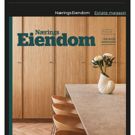
NæringsEiendom
Estate magasin