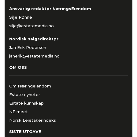
Ansvarlig redaktør NæringsEiendom
Silje Rønne
silje@estatemedia.no
Nordisk salgsdirektør
Jan Erik Pedersen
janerik@estatemedia.no
OM OSS
Om Næringeiendom
Estate nyheter
Estate kunnskap
NE meet
Norsk Leietakerindeks
SISTE UTGAVE