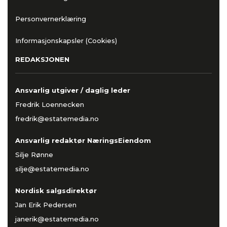
Personvernerklæring
Informasjonskapsler (Cookies)
REDAKSJONEN
Ansvarlig utgiver / daglig leder
Fredrik Loennecken
fredrik@estatemedia.no
Ansvarlig redaktør NæringsEiendom
Silje Rønne
silje@estatemedia.no
Nordisk salgsdirektør
Jan Erik Pedersen
janerik@estatemedia.no