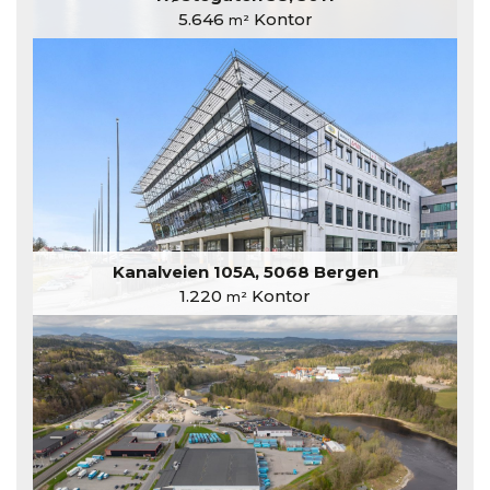
5.646
Kontor
m²
Kanalveien 105A, 5068 Bergen
1.220
Kontor
m²