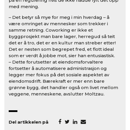
på en regulering hvis de ikke hadde fylt det opp
med mening.
– Det betyr så mye for meg i min hverdag – å
være omringet av mennesker som trekker i
samme retning. Coworking er ikke et
byggprosjekt man bare lager, herregud så teit
det er å tro, det er en kultur man streber etter!
Det er nesten som begrepet fred, et flott ideal
som er verdt å jobbe mot, sier han entusiastisk.
– Dette forutsetter at eiendomsforvaltere
fortsetter å automatisere administrasjon og
legger mer fokus på det sosiale aspektet av
eiendomsdrift. Bærekraft er mer enn bare
grønne bygg, det handler også om livet mellom
veggene, menneskene, avslutter Moltzau.
Del artikkelen på