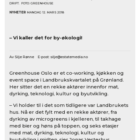
DRIFT. FOTO: GREENHOUSE
NYHETER
MANDAG 12. MARS 2018
– Vi kaller det for by-økologi!
Av Silje Rønne E-post:
silje@estatemedia.no
Greenhouse Oslo er et co-working, kjøkken og
event space i Landbrukskvartalet på Grønland.
Her sitter det en rekke aktører innenfor mat,
dyrking, teknologi, kultur og byutvikling.
– Vi holder til i det som tidligere var Landbrukets
hus. Nå er det fylt med en rekke aktører, fra
dyrking av microgreens i kjelleren, til takhage
med bier og høns på toppen, og seks etasjer
med mat, dyrking, teknologi, kultur og
byutvikling i midten, sier Jonas Vesterhus,