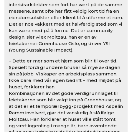
interiørarkitekter som fort har vært på de samme
messene, samt ofte har fått veldig kort tid fra en
eiendomsutvikler eller klient til å utforme et rom.
Det er noe vakkert med et halvferdig sted som vi
kan være med på å forme. Det er community
design, sier Alex Moltzau, han er en av
leietakerne i Greenhouse Oslo, og driver YSI
(Young Sustainable Impact).
– Dette er mer som et hjem som blir til over tid.
Spesielt fordi gründere bruker så mye av dagen
sin på jobb. Vi skaper en arbeidsplass sammen.
Ikke bare med vår egen bedrift – med miljøet på
huset, forklarer han.
Kombinasjonen av det gode verdigrunnlaget til
leietakerne som blir valgt inn på Greenhouse, og
at det er et temporærbygg-prosjekt med Aspelin
Ramm involvert, gjør det vanskelig å slå ifølge
Moltzau. Han forklarer at huset ville stått tomt,
og vært ingenting i mange år, bare avventende