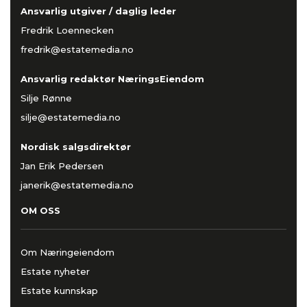
Ansvarlig utgiver / daglig leder
Fredrik Loennecken
fredrik@estatemedia.no
Ansvarlig redaktør NæringsEiendom
Silje Rønne
silje@estatemedia.no
Nordisk salgsdirektør
Jan Erik Pedersen
janerik@estatemedia.no
OM OSS
Om Næringeiendom
Estate nyheter
Estate kunnskap