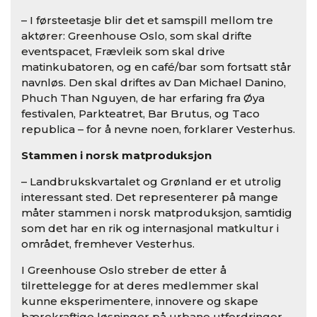
– I førsteetasje blir det et samspill mellom tre
aktører: Greenhouse Oslo, som skal drifte
eventspacet, Frævleik som skal drive
matinkubatoren, og en café/bar som fortsatt står
navnløs. Den skal driftes av Dan Michael Danino,
Phuch Than Nguyen, de har erfaring fra Øya
festivalen, Parkteatret, Bar Brutus, og Taco
republica – for å nevne noen, forklarer Vesterhus.
Stammen i norsk matproduksjon
– Landbrukskvartalet og Grønland er et utrolig
interessant sted. Det representerer på mange
måter stammen i norsk matproduksjon, samtidig
som det har en rik og internasjonal matkultur i
området, fremhever Vesterhus.
I Greenhouse Oslo streber de etter å
tilrettelegge for at deres medlemmer skal
kunne eksperimentere, innovere og skape
bærekraftige løsninger på urbane utfordringer.