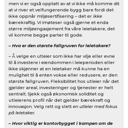
men vi er også opptatt av at vi ikke må komme dit
at vi river et velfungerende bygg bare fordi det
ikke oppnår miljøsertifisering – det er
ikke
bærekraftig. Vi imøteser også gjerne et enda
større miljøengasjement fra våre leietakere, det
vil komme begge parter til gode.
– Hva er den største fallgruven for leietakere?
– Å velge en utleier som ikke har vilje eller evne
til å investere i eiendommen i leieperioden eller
ikke skjønner at en leietaker må kunne ha en
mulighet til å enten vokse eller redusere, er den
største fallgruven. Fleksibilitet hos utleier når det
gjelder areal, investeringer og tjenester er helt
sentralt. Sjekk også økonomisk soliditet og
utleierens profil når det gjelder bærekraft og
innovasjon. Velg rett og slett
en utleier med fokus
på leietaker
.
– Hvor viktig er kontorbygget i kampen om de