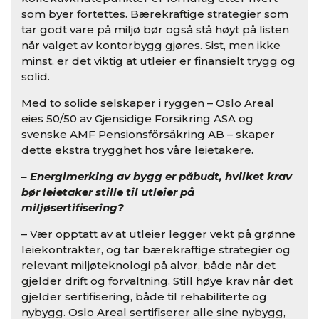
som byer fortettes. Bærekraftige strategier som
tar godt vare på miljø bør også stå høyt på listen
når valget av kontorbygg gjøres. Sist, men ikke
minst, er det viktig at utleier er finansielt trygg og
solid.
Med to solide selskaper i ryggen – Oslo Areal
eies 50/50 av Gjensidige Forsikring ASA og
svenske AMF Pensionsförsäkring AB – skaper
dette ekstra trygghet hos våre leietakere.
– Energimerking av bygg er påbudt, hvilket krav
bør leietaker stille til utleier på
miljøsertifisering?
– Vær opptatt av at utleier legger vekt på grønne
leiekontrakter, og tar bærekraftige strategier og
relevant miljøteknologi på alvor, både når det
gjelder drift og forvaltning. Still høye krav når det
gjelder sertifisering, både til rehabiliterte og
nybygg. Oslo Areal sertifiserer alle sine nybygg,