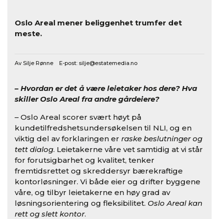
Oslo Areal mener beliggenhet trumfer det
meste.
Av Silje Rønne E-post:
silje@estatemedia.no
– Hvordan er det å være leietaker hos dere? Hva
skiller Oslo Areal fra andre gårdeiere?
– Oslo Areal scorer svært høyt på
kundetilfredshetsundersøkelsen til NLI, og en
viktig del av forklaringen er
raske beslutninger og
tett dialog
. Leietakerne våre vet samtidig at vi står
for forutsigbarhet og kvalitet, tenker
fremtidsrettet og skreddersyr bærekraftige
kontorløsninger. Vi både eier og drifter byggene
våre, og tilbyr leietakerne en høy grad av
løsningsorientering og fleksibilitet.
Oslo Areal
kan
rett og slett
kontor
.