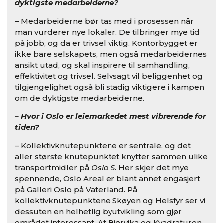
dyktigste medarbeiderne?
– Medarbeiderne bør tas med i prosessen når
man vurderer nye lokaler. De tilbringer mye tid
på jobb, og da er trivsel viktig. Kontorbygget er
ikke bare selskapets, men også medarbeidernes
ansikt utad, og skal inspirere til samhandling,
effektivitet og trivsel. Selvsagt vil beliggenhet og
tilgjengelighet også bli stadig viktigere i kampen
om de dyktigste medarbeiderne.
– Hvor i Oslo er leiemarkedet mest vibrerende for
tiden?
– Kollektivknutepunktene er sentrale, og det
aller største knutepunktet knytter sammen ulike
transportmidler på
Oslo S
. Her skjer det mye
spennende, Oslo Areal er blant annet engasjert
på Galleri Oslo på Vaterland. På
kollektivknutepunktene Skøyen og Helsfyr ser vi
dessuten en helhetlig byutvikling som gjør
området interessant. At Bjørvika og Kvadraturen