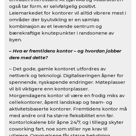
også tar form, er selvfølgelig positivt.
Leiemarkedet for kontorer vil alltid vibrere mest i
områder der byutvikling er en sømløs
kombinasjon av et levende sentrum og
bærekraftige knutepunkter i randsonene av
byen.
– Hva er fremtidens kontor – og hvordan jobber
dere med dette?
– Det gode, gamle kontoret utfordres av
nettverk og teknologi. Digitaliseringen åpner for
spennende, nyskapende endringer. Møteplasser
vil bli viktigere enn kontorplasser.
Morgendagens kontor vil være en frodig miks av
cellekontorer, åpent landskap og team- og
aktivitetsbaserte kontorer. Fremtidens kontor må
med andre ord ha større fleksibilitet enn før.
Kontorlokalene blir åpne 24/7, og i tillegg skyter
coworking fart, noe som stiller nye krav til
utleiere. Omgivelsene får større betydning,