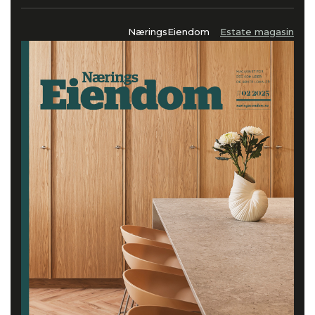
NæringsEiendom
Estate magasin