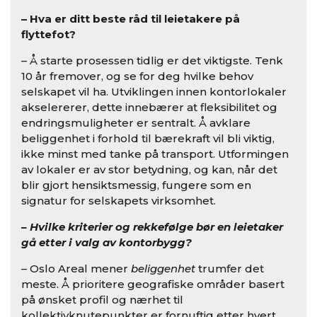
– Hva er ditt beste råd til leietakere på
flyttefot?
– Å starte prosessen tidlig er det viktigste. Tenk
10 år fremover, og se for deg hvilke behov
selskapet vil ha. Utviklingen innen kontorlokaler
akselererer, dette innebærer at fleksibilitet og
endringsmuligheter er sentralt. Å avklare
beliggenhet i forhold til bærekraft vil bli viktig,
ikke minst med tanke på transport. Utformingen
av lokaler er av stor betydning, og kan, når det
blir gjort hensiktsmessig, fungere som en
signatur for selskapets virksomhet.
– Hvilke kriterier og rekkefølge bør en leietaker
gå etter i valg av kontorbygg?
– Oslo Areal mener
beliggenhet
trumfer det
meste. Å prioritere geografiske områder basert
på ønsket profil og nærhet til
kollektivknutepunkter er fornuftig etter hvert