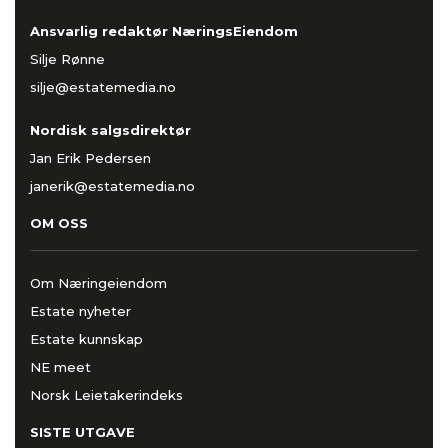
Ansvarlig redaktør NæringsEiendom
Silje Rønne
silje@estatemedia.no
Nordisk salgsdirektør
Jan Erik Pedersen
janerik@estatemedia.no
OM OSS
Om Næringeiendom
Estate nyheter
Estate kunnskap
NE meet
Norsk Leietakerindeks
SISTE UTGAVE