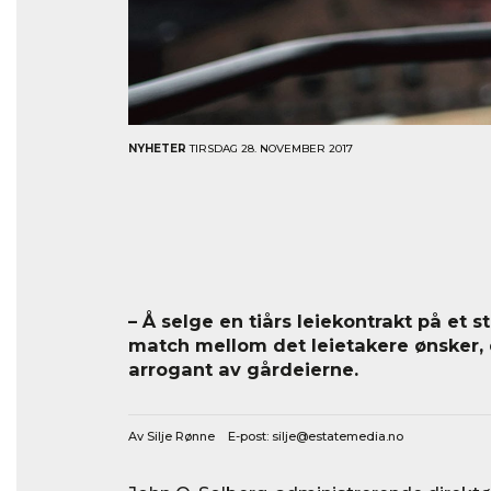
NYHETER
TIRSDAG 28. NOVEMBER 2017
– Å selge en tiårs leiekontrakt på et st
match mellom det leietakere ønsker, d
arrogant av gårdeierne.
Av Silje Rønne E-post:
silje@estatemedia.no