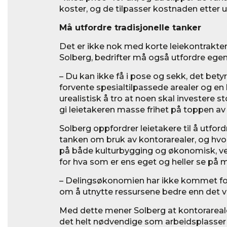
koster, og de tilpasser kostnaden etter ut
Må utfordre tradisjonelle tanker
Det er ikke nok med korte leiekontrakter o
Solberg, bedrifter må også utfordre ege
– Du kan ikke få i pose og sekk, det betyr
forvente spesialtilpassede arealer og en 
urealistisk å tro at noen skal investere s
gi leietakeren masse frihet på toppen av
Solberg oppfordrer leietakere til å utford
tanken om bruk av kontorarealer, og hvo
på både kulturbygging og økonomisk, v
for hva som er ens eget og heller se på m
– Delingsøkonomien har ikke kommet for
om å utnytte ressursene bedre enn det vi g
Med dette mener Solberg at kontorareal
det helt nødvendige som arbeidsplasser