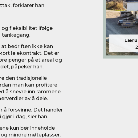
tak, forklarer han.
g fleksibilitet ifølge
n tankegang.
Lærum
 at bedriften ikke kan
kort leiekontrakt. Det er
tore penger på et areal og
 det, påpeker han.
re den tradisjonelle
rdan man kan profitere
ed å snevre inn rammene
erverdier av å dele.
 å forsvinne. Det handler
jør i dag, sier han.
ene kun bør inneholde
 og mindre møteplasser.