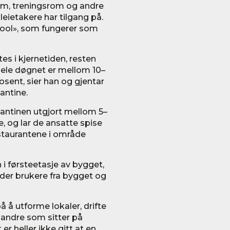
rom, treningsrom og andre
e leietakere har tilgang på.
spool», som fungerer som
es i kjernetiden, resten
hele døgnet er mellom 10–
osent, sier han og gjentar
antine.
 kantinen utgjort mellom 5–
, og lar de ansatte spise
restaurantene i område
 i førsteetasje av bygget,
 der brukere fra bygget og
å å utforme lokaler, drifte
 andre som sitter på
er heller ikke gitt at en