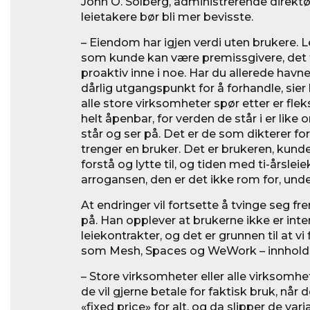
John O. Solberg, administrerende direkt
leietakere bør bli mer bevisste.
– Eiendom har igjen verdi uten brukere. 
som kunde kan være premissgivere, det f
proaktiv inne i noe. Har du allerede havnet
dårlig utgangspunkt for å forhandle, sier 
alle store virksomheter spør etter er fleksi
helt åpenbar, for verden de står i er like
står og ser på. Det er de som dikterer f
trenger en bruker. Det er brukeren, kun
forstå og lytte til, og tiden med ti-årsleie
arrogansen, den er det ikke rom for, unde
At endringer vil fortsette å tvinge seg fr
på. Han opplever at brukerne ikke er inte
leiekontrakter, og det er grunnen til at vi 
som Mesh, Spaces og WeWork – innholds
– Store virksomheter eller alle virksomhete
de vil gjerne betale for faktisk bruk, når d
«fixed price» for alt, og da slipper de vari