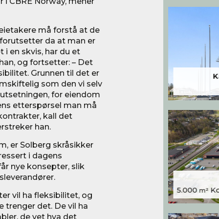
ør i CBRE Norway, mener
Leietakere må forstå at de
orutsetter da at man er
 i en skvis, har du et
han, og fortsetter: – Det
bilitet. Grunnen til det er
K
 omskiftelig som den vi selv
orutsetningen, for eiendom
dens etterspørsel man må
kontrakter, kall det
rstreker han.
em, er Solberg skråsikker
ressert i dagens
får nye konsepter, slik
leverandører.
5.000
Kon
m²
r vil ha fleksibilitet, og
e trenger det. De vil ha
abler, de vet hva det