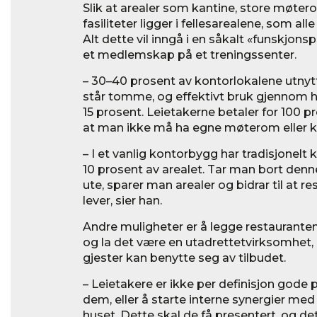
Slik at arealer som kantine, store møte
fasiliteter ligger i fellesarealene, som all
Alt dette vil inngå i en såkalt «funskjon
et medlemskap på et treningssenter.
– 30–40 prosent av kontorlokalene utnytt
står tomme, og effektivt bruk gjennom 
15 prosent. Leietakerne betaler for 100 pr
at man ikke må ha egne møterom eller k
– I et vanlig kontorbygg har tradisjonelt
10 prosent av arealet. Tar man bort denne
ute, sparer man arealer og bidrar til at 
lever, sier han.
Andre muligheter er å legge restauranten
og la det være en utadrettetvirksomhet,
gjester kan benytte seg av tilbudet.
– Leietakere er ikke per definisjon gode p
dem, eller å starte interne synergier med
huset. Dette skal de få presentert, og det 