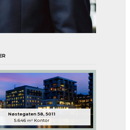
ER
Nøstegaten 58, 5011
5.646
Kontor
m²