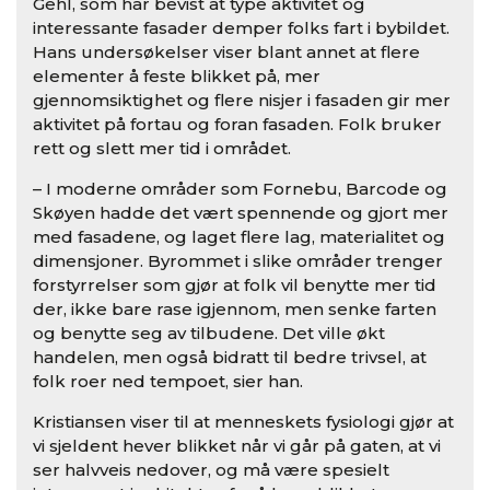
Gehl, som har bevist at type aktivitet og
interessante fasader demper folks fart i bybildet.
Hans undersøkelser viser blant annet at flere
elementer å feste blikket på, mer
gjennomsiktighet og flere nisjer i fasaden gir mer
aktivitet på fortau og foran fasaden. Folk bruker
rett og slett mer tid i området.
– I moderne områder som Fornebu, Barcode og
Skøyen hadde det vært spennende og gjort mer
med fasadene, og laget flere lag, materialitet og
dimensjoner. Byrommet i slike områder trenger
forstyrrelser som gjør at folk vil benytte mer tid
der, ikke bare rase igjennom, men senke farten
og benytte seg av tilbudene. Det ville økt
handelen, men også bidratt til bedre trivsel, at
folk roer ned tempoet, sier han.
Kristiansen viser til at menneskets fysiologi gjør at
vi sjeldent hever blikket når vi går på gaten, at vi
ser halvveis nedover, og må være spesielt