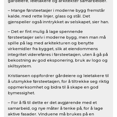
gårdeiere, leietakere og arkitekter samarbeider.
– Mange førsteetasjer i moderne bygg fremstår
kalde, med rette linjer, glass og stål. Det
gjenspeiler også inntrykket av selskapet, sier han.
– Det er fint mulig å lage spennende
førsteetasjer selv i moderne bygg, men man må
spille på lag med arkitekturen og benytte
virkemidler fra bygget, slik at eiendommens
integritet videreføres i førsteetasjen, uten å gå på
bekostning av god eksponering, bruk av logo og
skiltsystem.
Kristiansen oppfordrer gårdeiere og leietakere til
å utsmykke førsteetasjen, for å tiltrekke seg riktig
oppmerksomhet og bidra til å skape en god
bymessighet.
– For å få til dette er det avgjørende med et
samarbeid, og nye måter å tenke på, for å lage
aktive fasader. Vinduene må brukes på en