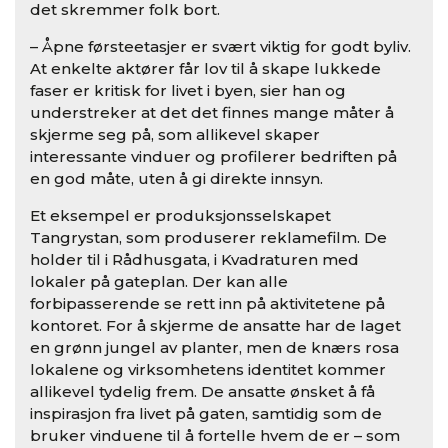
det skremmer folk bort.
– Åpne førsteetasjer er svært viktig for godt byliv.
At enkelte aktører får lov til å skape lukkede
faser er kritisk for livet i byen, sier han og
understreker at det det finnes mange måter å
skjerme seg på, som allikevel skaper
interessante vinduer og profilerer bedriften på
en god måte, uten å gi direkte innsyn.
Et eksempel er produksjonsselskapet
Tangrystan, som produserer reklamefilm. De
holder til i Rådhusgata, i Kvadraturen med
lokaler på gateplan. Der kan alle
forbipasserende se rett inn på aktivitetene på
kontoret. For å skjerme de ansatte har de laget
en grønn jungel av planter, men de knærs rosa
lokalene og virksomhetens identitet kommer
allikevel tydelig frem. De ansatte ønsket å få
inspirasjon fra livet på gaten, samtidig som de
bruker vinduene til å fortelle hvem de er – som