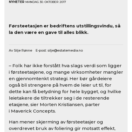
NYHETER
MANDAG 30. OKTOBER 2017
Førsteetasjen er bedriftens utstillingsvindu, så
la den være en gave til alles blikk.
Av Silje Rønne E-post:
silje@estatemedia.no
– Folk har ikke forstått hva slags verdi som ligger
i førsteetasjene, og mange virksomheter mangler
en gjennomtenkt strategi. Her bør gårdeiere
også bli strengere på hvem de leier ut til, for
dette kan få betydning for hele bygget, og hvilke
leietakere de tiltrekker seg i de resterende
etasjene, sier Morten Kristiansen, parter
i Maverick Concepts.
Han mener skjerming av førsteetasjer og
overdrevet bruk av foliering gir motsatt effekt,