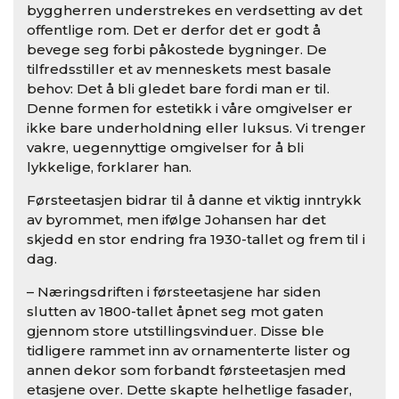
byggherren understrekes en verdsetting av det
offentlige rom. Det er derfor det er godt å
bevege seg forbi påkostede bygninger. De
tilfredsstiller et av menneskets mest basale
behov: Det å bli gledet bare fordi man er til.
Denne formen for estetikk i våre omgivelser er
ikke bare underholdning eller luksus. Vi trenger
vakre, uegennyttige omgivelser for å bli
lykkelige, forklarer han.
Førsteetasjen bidrar til å danne et viktig inntrykk
av byrommet, men ifølge Johansen har det
skjedd en stor endring fra 1930-tallet og frem til i
dag.
– Næringsdriften i førsteetasjene har siden
slutten av 1800-tallet åpnet seg mot gaten
gjennom store utstillingsvinduer. Disse ble
tidligere rammet inn av ornamenterte lister og
annen dekor som forbandt førsteetasjen med
etasjene over. Dette skapte helhetlige fasader,