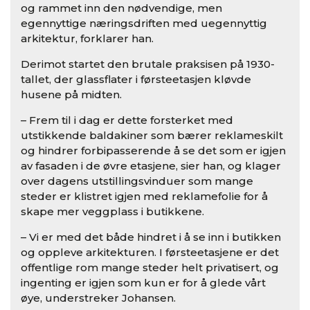
og rammet inn den nødvendige, men
egennyttige næringsdriften med uegennyttig
arkitektur, forklarer han.
Derimot startet den brutale praksisen på 1930-
tallet, der glassflater i førsteetasjen kløvde
husene på midten.
– Frem til i dag er dette forsterket med
utstikkende baldakiner som bærer reklameskilt
og hindrer forbipasserende å se det som er igjen
av fasaden i de øvre etasjene, sier han, og klager
over dagens utstillingsvinduer som mange
steder er klistret igjen med reklamefolie for å
skape mer veggplass i butikkene.
– Vi er med det både hindret i å se inn i butikken
og oppleve arkitekturen. I førsteetasjene er det
offentlige rom mange steder helt privatisert, og
ingenting er igjen som kun er for å glede vårt
øye, understreker Johansen.