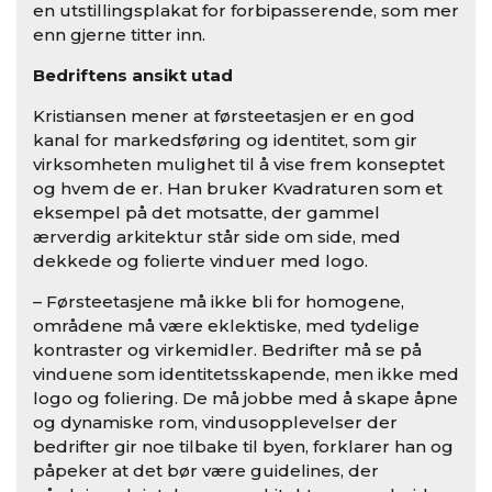
en utstillingsplakat for forbipasserende, som mer
enn gjerne titter inn.
Bedriftens ansikt utad
Kristiansen mener at førsteetasjen er en god
kanal for markedsføring og identitet, som gir
virksomheten mulighet til å vise frem konseptet
og hvem de er. Han bruker Kvadraturen som et
eksempel på det motsatte, der gammel
ærverdig arkitektur står side om side, med
dekkede og folierte vinduer med logo.
– Førsteetasjene må ikke bli for homogene,
områdene må være eklektiske, med tydelige
kontraster og virkemidler. Bedrifter må se på
vinduene som identitetsskapende, men ikke med
logo og foliering. De må jobbe med å skape åpne
og dynamiske rom, vindusopplevelser der
bedrifter gir noe tilbake til byen, forklarer han og
påpeker at det bør være guidelines, der