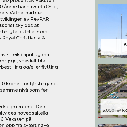
r 50 prosent av veksten i
0 årene har havnet i Oslo,
ers Vatne, partner i
 utviklingen av RevPAR
spris) skyldes at
stengte hoteller som
 Royal Christiania &
K
 av streik i april og mai i
romdøgn, spesielt ble
stilling og/eller flytting
0 kroner for første gang.
et samme nivå som før
hovedsegmentene. Den
5.000
Kon
m²
skyldes hovedsakelig
16. Veksten på
men opp fra svært høye