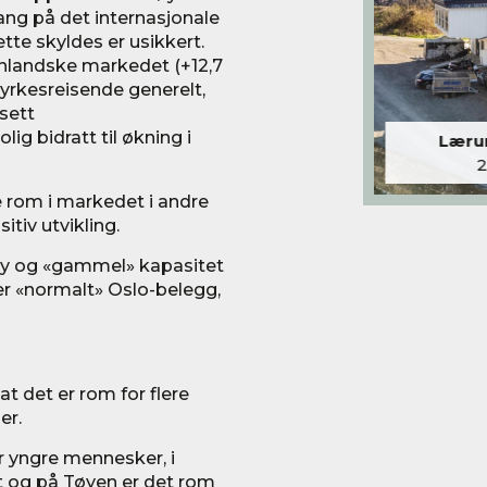
ng på det internasjonale
ette skyldes er usikkert.
enlandske markedet (+12,7
 i yrkesreisende generelt,
sett
ig bidratt til økning i
Lærum
e rom i markedet i andre
tiv utvikling.
ny og «gammel» kapasitet
r «normalt» Oslo-belegg,
t det er rom for flere
er.
or yngre mennesker, i
 og på Tøyen er det rom