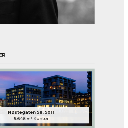
ER
Nøstegaten 58, 5011
5.646
Kontor
m²