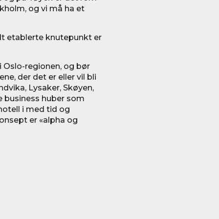
ckholm, og vi må ha et
t etablerte knutepunkt er
 i Oslo-regionen, og bør
 der det er eller vil bli
andvika, Lysaker, Skøyen,
ye business huber som
hotell i med tid og
konsept er «alpha og