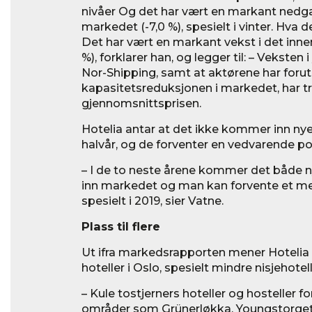
nivåer Og det har vært en markant nedga
markedet (-7,0 %), spesielt i vinter. Hva d
Det har vært en markant vekst i det inn
%), forklarer han, og legger til: – Veksten
Nor-Shipping, samt at aktørene har forut
kapasitetsreduksjonen i markedet, har trol
gjennomsnittsprisen.
Hotelia antar at det ikke kommer inn ny
halvår, og de forventer en vedvarende posi
– I de to neste årene kommer det både 
inn markedet og man kan forvente et me
spesielt i 2019, sier Vatne.
Plass til flere
Ut ifra markedsrapporten mener Hotelia a
hoteller i Oslo, spesielt mindre nisjehotell
– Kule tostjerners hoteller og hosteller f
områder som Grünerløkka, Youngstorget