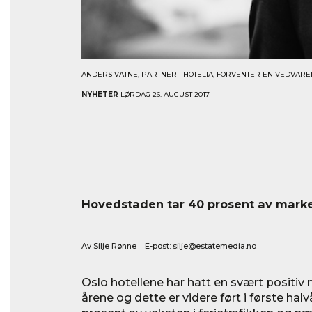
ANDERS VATNE, PARTNER I HOTELIA, FORVENTER EN VEDVAREND
NYHETER
LØRDAG 26. AUGUST 2017
Hovedstaden tar 40 prosent av mark
Av Silje Rønne E-post:
silje@estatemedia.no
Oslo hotellene har hatt en svært positiv
årene og dette er videre ført i første hal