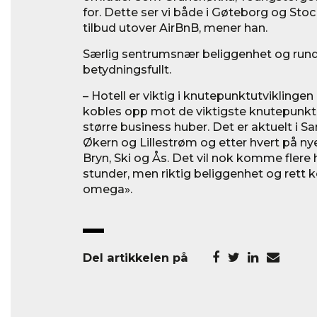
for. Dette ser vi både i Gøteborg og Sto
tilbud utover AirBnB, mener han.
Særlig sentrumsnær beliggenhet og rund
betydningsfullt.
– Hotell er viktig i knutepunktutviklingen
kobles opp mot de viktigste knutepunktene,
større business huber. Det er aktuelt i S
Økern og Lillestrøm og etter hvert på n
Bryn, Ski og Ås. Det vil nok komme flere 
stunder, men riktig beliggenhet og rett 
omega».
Del artikkelen på