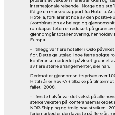
prosent av veksten i ferietrafikken og næ
internasjonale reisende i Norge de siste 1
ifølge en markedsrapport fra Hotelia. And
Hotelia, forklarer at noe av den positive
(kombinasjon av belegg og gjennomsnitt
romkapasiteten er redusert på grunn av 
gjennomgår totalrenovering, henholdsvis
Europa.
– I tillegg var flere hoteller i Oslo påvirket
fjor. Dette ga utslag i noe færre solgte 
konferansemarkedet påvirket grunnet avbe
av flere større arrangementer, sier han.
Derimot er gjennomsnittsprisen over 1.00
Hittil i år er RevPAR tilbake på tilnærm
fallet i 2008.
– I første halvår var det vekst på alle 
sterke veksten på konferansemarkedet 
NOR-Shipping og trolig noe streiken i 20
feriemarked er den laveste på flere år, 