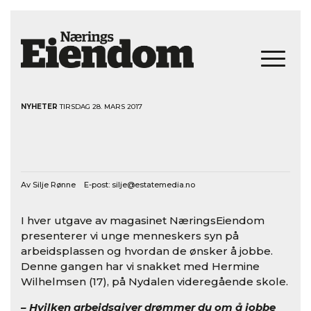
NYHETER
TIRSDAG 28. MARS 2017
Av Silje Rønne E-post:
silje@estatemedia.no
I hver utgave av magasinet NæringsEiendom
presenterer vi unge menneskers syn på
arbeidsplassen og hvordan de ønsker å jobbe.
Denne gangen har vi snakket med Hermine
Wilhelmsen (17), på Nydalen videregående skole.
– Hvilken arbeidsgiver drømmer du om å jobbe