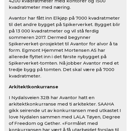
4200 kvadratmeter med kontorer og 1500
kvadratmeter med næring.
Avantor har fått inn Elkjøp på 7000 kvadratmeter
til det andre bygget på Spikerverket. Bygget blir
på 13 000 kvadratmeter og vil stå ferdig
sommeren 2017. Dermed begynner
Spikerverket-prosjektet til Avantor for alvor å ta
form. Egmont Hjemmet Mortensen AS har
allerede flyttet inn i det første nybygget på
Spikerverket-tomten. Nå jobber Avantor med et
tredje bygg på tomten. Det skal være på 7000
kvadratmeter.
Arkitektkonkurranse
I Nydalsveien 32B har Avantor hatt en
arkitektkonkurranse med ti arkitekter. SAAHA
gikk seirende ut av konkurransen med utkastet I
love Nydalen sammen med LALA Tøyen, Degree
of Freedom og Gether. «Formålet med
konkurransen har vært å få utarbeidet forslag til