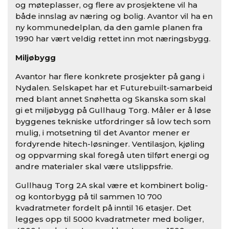
og møteplasser, og flere av prosjektene vil ha
både innslag av næring og bolig. Avantor vil ha en
ny kommunedelplan, da den gamle planen fra
1990 har vært veldig rettet inn mot næringsbygg.
Miljøbygg
Avantor har flere konkrete prosjekter på gang i
Nydalen. Selskapet har et Futurebuilt-samarbeid
med blant annet Snøhetta og Skanska som skal
gi et miljøbygg på Gullhaug Torg. Måler er å løse
byggenes tekniske utfordringer så low tech som
mulig, i motsetning til det Avantor mener er
fordyrende hitech-løsninger. Ventilasjon, kjøling
og oppvarming skal foregå uten tilført energi og
andre materialer skal være utslippsfrie.
Gullhaug Torg 2A skal være et kombinert bolig-
og kontorbygg på til sammen 10 700
kvadratmeter fordelt på inntil 16 etasjer. Det
legges opp til 5000 kvadratmeter med boliger,