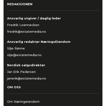
REDAKSJONEN
Ansvarlig utgiver / daglig leder
Fredrik Loennecken
fredrik@estatemedia.no
Ansvarlig redaktør NæringsEiendom
Silje Rønne
silje@estatemedia.no
Nordisk salgsdirektør
Jan Erik Pedersen
janerik@estatemedia.no
OM OSS
Om Næringeiendom