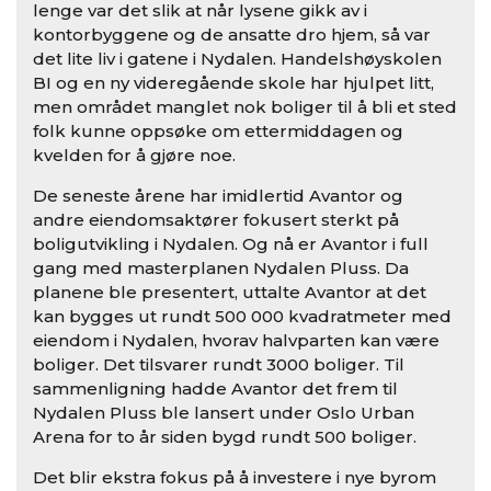
lenge var det slik at når lysene gikk av i
kontorbyggene og de ansatte dro hjem, så var
det lite liv i gatene i Nydalen. Handelshøyskolen
BI og en ny videregående skole har hjulpet litt,
men området manglet nok boliger til å bli et sted
folk kunne oppsøke om ettermiddagen og
kvelden for å gjøre noe.
De seneste årene har imidlertid Avantor og
andre eiendomsaktører fokusert sterkt på
boligutvikling i Nydalen. Og nå er Avantor i full
gang med masterplanen Nydalen Pluss. Da
planene ble presentert, uttalte Avantor at det
kan bygges ut rundt 500 000 kvadratmeter med
eiendom i Nydalen, hvorav halvparten kan være
boliger. Det tilsvarer rundt 3000 boliger. Til
sammenligning hadde Avantor det frem til
Nydalen Pluss ble lansert under Oslo Urban
Arena for to år siden bygd rundt 500 boliger.
Det blir ekstra fokus på å investere i nye byrom